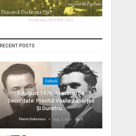
Declaratia 230 ANAF 2020
RECENT POSTS
Cultură
5 August 1976. Asasinați De
Securitate: Preotul Vasile Zăpârțan
Și Dumitru…
Florin Dobrescu
aug. 5, 2026
0