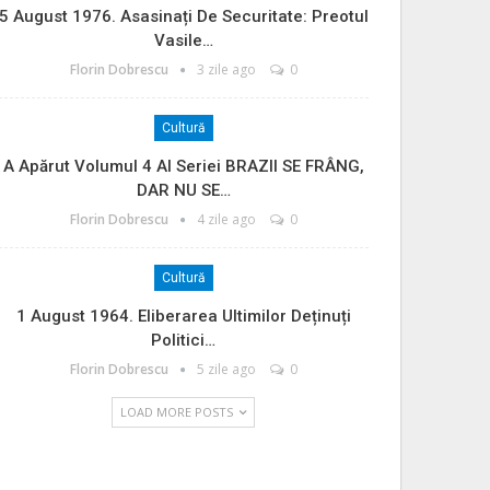
5 August 1976. Asasinați De Securitate: Preotul
Vasile…
Florin Dobrescu
3 zile ago
0
Cultură
A Apărut Volumul 4 Al Seriei BRAZII SE FRÂNG,
DAR NU SE…
Florin Dobrescu
4 zile ago
0
Cultură
1 August 1964. Eliberarea Ultimilor Deținuți
Politici…
Florin Dobrescu
5 zile ago
0
LOAD MORE POSTS