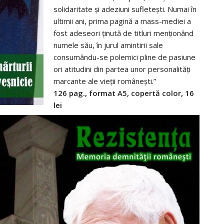
solidaritate şi adeziuni sufleteşti. Numai în
ultimii ani, prima pagină a mass-mediei a
fost adeseori ţinută de titluri menţionând
numele său, în jurul amintirii sale
consumându-se polemici pline de pasiune
ori atitudini din partea unor personalităţi
marcante ale vieţii româneşti.”
126 pag., format A5, copertă color, 16
lei