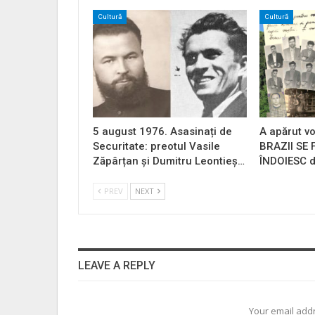
Cultură
Cultură
5 august 1976. Asasinați de
A apărut vo
Securitate: preotul Vasile
BRAZII SE
Zăpârțan și Dumitru Leontieș…
ÎNDOIESC d
PREV
NEXT
LEAVE A REPLY
Your email addr