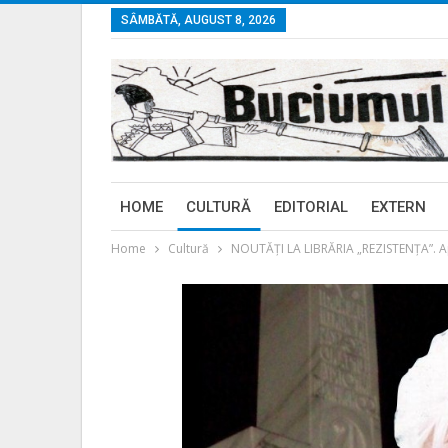
SÂMBĂTĂ, AUGUST 8, 2026
HOME
CULTURĂ
EDITORIAL
EXTERN
Home
Cultură
NOUTĂŢI LA LIBRĂRIA „REZISTENŢA”. Apa