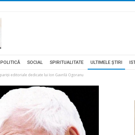
POLITICĂ
SOCIAL
SPIRITUALITATE
ULTIMELE ŞTIRI
IS
riţii editoriale dedicate lui Ion Gavrilă Ogoranu