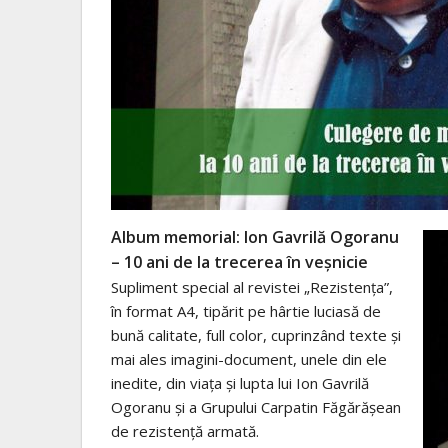
Album memorial: Ion Gavrilă Ogoranu
– 10 ani de la trecerea în veşnicie
Supliment special al revistei „Rezistenţa”,
în format A4, tipărit pe hârtie luciasă de
bună calitate, full color, cuprinzând texte şi
mai ales imagini-document, unele din ele
inedite, din viaţa şi lupta lui Ion Gavrilă
Ogoranu şi a Grupului Carpatin Făgărăşean
de rezistenţă armată.