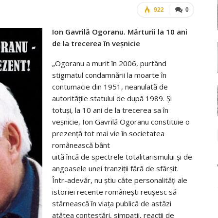
922
0
Ion Gavrilă Ogoranu. Mărturii la 10 ani
de la trecerea în veşnicie
„Ogoranu a murit în 2006, purtând
stigmatul condamnării la moarte în
contumacie din 1951, neanulată de
autorităţile statului de după 1989. Şi
totuşi, la 10 ani de la trecerea sa în
veşnicie, Ion Gavrilă Ogoranu constituie o
prezenţă tot mai vie în societatea
românească bânt
uită încă de spectrele totalitarismului şi de
angoasele unei tranziţii fără de sfârşit.
Într-adevăr, nu ştiu câte personalităţi ale
istoriei recente româneşti reuşesc să
stârnească în viaţa publică de astăzi
atâtea contestări, simpatii, reacţii de