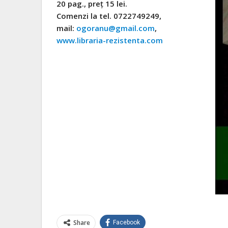
20 pag., preţ 15 lei.
Comenzi la t
el. 0722749249,
mail:
ogoranu@gmail.com
,
www.libraria-rezistenta.com
Share
Facebook