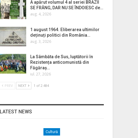
A apărut volumul 4 al seriei BRAZII
SE FRÂNG, DAR NU SE ÎNDOIESC de…
aug. 4, 2026
1 august 1964. Eliberarea ultimilor
deținuți politici din România…
aug. 3, 2026
La Sâmbăta de Sus, luptătorii în
Rezistența anticomunistă din
Făgăraș…
iul. 27, 2026
PREV
NEXT
1 of 2.484
LATEST NEWS
Cultură