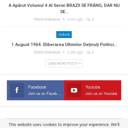
A Apărut Volumul 4 Al Seriei BRAZII SE FRÂNG, DAR NU
SE…
Florin Dobrescu
4 zile ago
0
Cultură
1 August 1964. Eliberarea Ultimilor Deținuți Politici…
Florin Dobrescu
5 zile ago
0
LOAD MORE POSTS
Facebook
Youtube
Join us on Facebook
Join us on Youtube
This website uses cookies to improve your experience. We'll
© 2025 - All Rights Reserved.