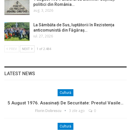
politici din România…
aug. 3, 2026
La Sâmbăta de Sus, luptătorii în Rezistența
anticomunistă din Făgăraș…
iul. 27, 2026
PREV
NEXT
1 of 2.484
LATEST NEWS
Cultură
5 August 1976. Asasinați De Securitate: Preotul Vasile…
Florin Dobrescu
3 zile ago
0
Cultură