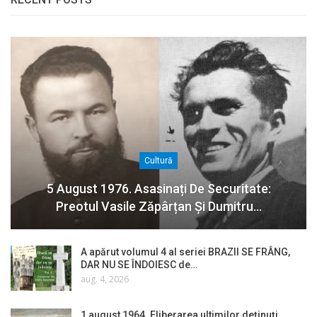
Cultură
5 August 1976. Asasinați De Securitate:
Preotul Vasile Zăpârțan Și Dumitru…
A apărut volumul 4 al seriei BRAZII SE FRÂNG,
DAR NU SE ÎNDOIESC de…
aug. 4, 2026
1 august 1964. Eliberarea ultimilor deținuți