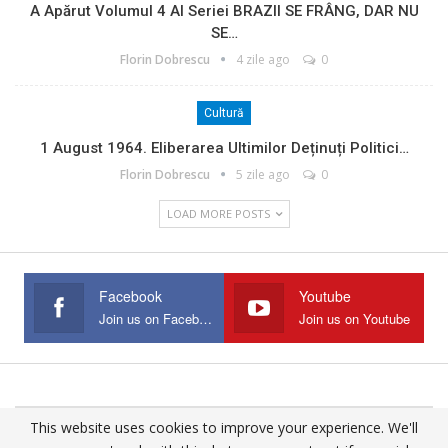
A Apărut Volumul 4 Al Seriei BRAZII SE FRÂNG, DAR NU
SE…
Florin Dobrescu
4 zile ago
0
Cultură
1 August 1964. Eliberarea Ultimilor Deținuți Politici…
Florin Dobrescu
5 zile ago
0
LOAD MORE POSTS
Facebook
Youtube
Join us on Facebook
Join us on Youtube
This website uses cookies to improve your experience. We'll
© 2025 - All Rights Reserved.