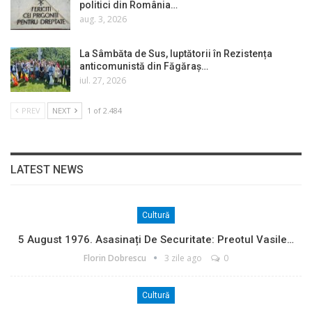
politici din România…
aug. 3, 2026
La Sâmbăta de Sus, luptătorii în Rezistența
anticomunistă din Făgăraș…
iul. 27, 2026
PREV
NEXT
1 of 2.484
LATEST NEWS
Cultură
5 August 1976. Asasinați De Securitate: Preotul Vasile…
Florin Dobrescu
3 zile ago
0
Cultură