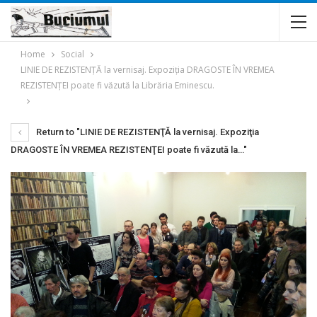
Home
Social
LINIE DE REZISTENŢĂ la vernisaj. Expoziţia DRAGOSTE ÎN VREMEA
REZISTENŢEI poate fi văzută la Librăria Eminescu.
Return to "LINIE DE REZISTENŢĂ la vernisaj. Expoziţia
DRAGOSTE ÎN VREMEA REZISTENŢEI poate fi văzută la…"