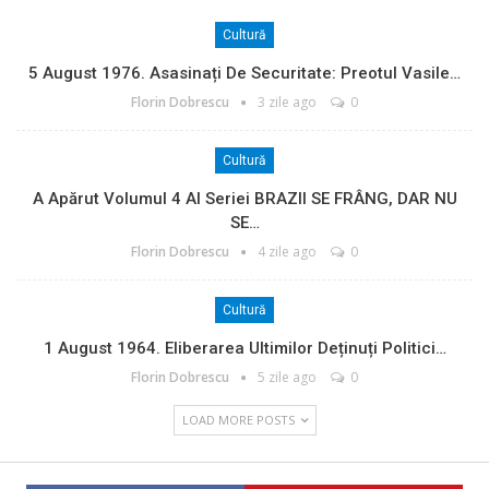
Cultură
5 August 1976. Asasinați De Securitate: Preotul Vasile…
Florin Dobrescu
3 zile ago
0
Cultură
A Apărut Volumul 4 Al Seriei BRAZII SE FRÂNG, DAR NU
SE…
Florin Dobrescu
4 zile ago
0
Cultură
1 August 1964. Eliberarea Ultimilor Deținuți Politici…
Florin Dobrescu
5 zile ago
0
LOAD MORE POSTS