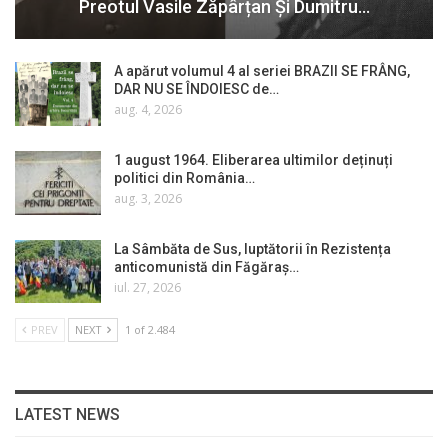
Preotul Vasile Zăpârțan Și Dumitru…
A apărut volumul 4 al seriei BRAZII SE FRÂNG,
DAR NU SE ÎNDOIESC de…
aug. 4, 2026
1 august 1964. Eliberarea ultimilor deținuți
politici din România…
aug. 3, 2026
La Sâmbăta de Sus, luptătorii în Rezistența
anticomunistă din Făgăraș…
iul. 27, 2026
PREV
NEXT
1 of 2.484
LATEST NEWS