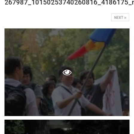
267987_10150253740260816_4186175_
NEXT