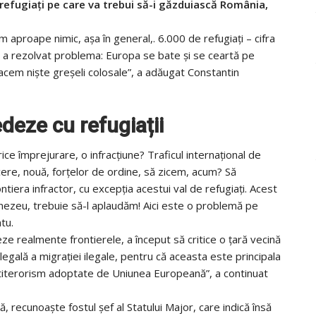
efugiați pe care va trebui să-i găzduiască România,
 aproape nimic, așa în general,. 6.000 de refugiați – cifra
in) a rezolvat problema: Europa se bate și se ceartă pe
facem niște greșeli colosale”, a adăugat Constantin
deze cu refugiații
rice împrejurare, o infracțiune? Traficul internațional de
 cere, nouă, forțelor de ordine, să zicem, acum? Să
tiera infractor, cu excepția acestui val de refugiați. Acest
umnezeu, trebuie să-l aplaudăm! Aici este o problemă pe
tu.
ze realmente frontierele, a început să critice o țară vecină
egală a migrației ilegale, pentru că aceasta este principala
antiterorism adoptate de Uniunea Europeană”, a continuat
lă, recunoaște fostul șef al Statului Major, care indică însă