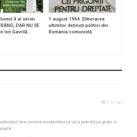
lumul 4 al seriei
1 august 1964. Eliberarea
 FRÂNG, DAR NU SE
ultimilor deținuți politici din
e Ion Gavrilă…
România comunistă
11 ani ago
azboiului care convine occidentului,ca sa ia petrolul pe gratis si
gdad.#