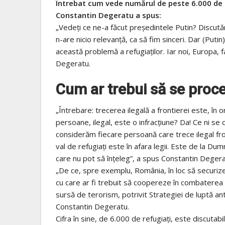
Întrebat cum vede numărul de peste 6.000 de r
Constantin Degeratu a spus:
„Vedeți ce ne-a făcut președintele Putin? Discutăm
n-are nicio relevanță, ca să fim sinceri. Dar (Put
această problemă a refugiaților. Iar noi, Europa, 
Degeratu.
Cum ar trebui să se proce
„Întrebare: trecerea ilegală a frontierei este, în o
persoane, ilegal, este o infracțiune? Da! Ce ni se
considerăm fiecare persoană care trece ilegal fron
val de refugiați este în afara legii. Este de la D
care nu pot să înțeleg”, a spus Constantin Degera
„De ce, spre exemplu, România, în loc să securize
cu care ar fi trebuit să coopereze în combaterea l
sursă de terorism, potrivit Strategiei de luptă 
Constantin Degeratu.
Cifra în sine, de 6.000 de refugiați, este discutabi