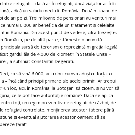
tre refugiați – dacă ar fi refugiați, dacă viața lor ar fi în
pe lună, adică un salariu mediu în România. Două milioane de
i dolari pe zi. Trei milioane de pensionari au venituri mai
 ce numai 6.000 ar beneficia de un tratament și celelalte
nt în România. Din acest punct de vedere, cifra trezește,
in România, pe de altă parte, stârnește o anumită
ă principala sursă de terorism o reprezintă migrația ilegală
făcut gardul ăla de 4.000 de kilometri în Statele Unite –
re”, a subliniat Constantin Degeratu.
 „Deci, ca să vină 6.000, ar trebui cumva aduși cu forța, cu
 – încălcând principii primare ale acelei primiri. Ar trebui
r-un loc, aici, în România, la Botoșani să zicem, și nu vor să
garia, ce le pot face autoritățile române? Dacă se aplică
t, pentru toți, un regim prezumtiv de refugiați de război, de
e refugiați controlate, menținerea acestor tabere până
stiune și eventual ajutorarea acestor oameni: să se
bereze țara!”