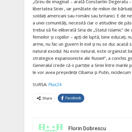
„Greu de imaginat – arată Constantin Degeratu – 
libertatea Siriei , iar jumătate de milion de bărbaț
soldați americani sau români sau britanici. E de neî
a unei comunități, necesită clar o atitudine de păs
trebui să fie eliberată Siria de „Statul Islamic” de 
femeilor și copiilor – apți de luptă, bine educați, 
arme, nu fac un guvern în exil și nu se duc acasă să-
natural exodul. Nu este natural, este organizat bi
strategice expansioniste ale Rusiei!”, a conchis g
Generalul crede că o partiție a Siriei între marile
le vor avea președinții Obama și Putin, nicidecum
SURSA:
Flux24
Share
Facebook
Florin Dobrescu