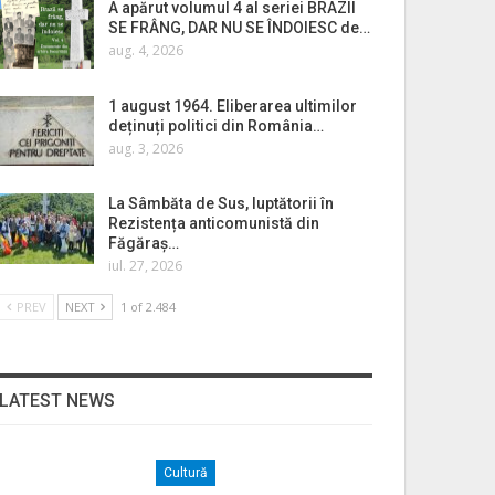
A apărut volumul 4 al seriei BRAZII
SE FRÂNG, DAR NU SE ÎNDOIESC de…
aug. 4, 2026
1 august 1964. Eliberarea ultimilor
deținuți politici din România…
aug. 3, 2026
La Sâmbăta de Sus, luptătorii în
Rezistența anticomunistă din
Făgăraș…
iul. 27, 2026
PREV
NEXT
1 of 2.484
LATEST NEWS
Cultură