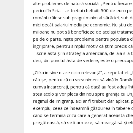
alte probleme, de natură socială: „Pentru fiecare din
pericol în Siria – ar trebui cheltuiți 500 de euro 
români trăiesc sub pragul minim al sărăciei, sub do
mici decât salariul mediu pe economie. Nu știu de
milioane nu pot să beneficieze de același tratame
pe de o parte, niște probleme pentru populația d
îngrijorare, pentru simplul motiv că știm precis c
– scrie asta și în strategia americană, de-aia s-a 
deci, din punctul ăsta de vedere, este o preocupa
„Cifra în sine n-are nicio relevanță”, a repetat el.
cătușe, pentru că nu vrea nimeni să vină în România
cumva încarcerați, pentru că dacă au fost aduși înt
stea acolo și vor pleca din nou spre granița cu Un
regimul de imigranți, aici ar fi trebuit clar aplica
exemplu, ceea ce înseamnă găzduirea în tabere d
când se termină criza care a generat această che
pregătească, să se înarmeze, să meargă să-și eli