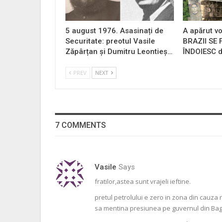
5 august 1976. Asasinați de
A apărut vo
Securitate: preotul Vasile
BRAZII SE
Zăpârțan și Dumitru Leontieș…
ÎNDOIESC d
PREV
NEXT
7 COMMENTS
Vasile
Says
fratilor,astea sunt vrajeli ieftine.
pretul petrolului e zero in zona din cauza r
sa mentina presiunea pe guvernul din Ba