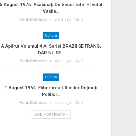
5 August 1976. Asasinați De Securitate: Preotul
Vasile…
Florin Dobrescu
3 zile ago
0
Cultură
A Apărut Volumul 4 Al Seriei BRAZII SE FRÂNG,
DAR NU SE…
Florin Dobrescu
4 zile ago
0
Cultură
1 August 1964. Eliberarea Ultimilor Deținuți
Politici…
Florin Dobrescu
5 zile ago
0
LOAD MORE POSTS