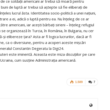
de ce soldații americani ar trebui să moară pentru
i buni de luptă ar trebui să aștepte să fie eliberați de
nțeles lucrul ăsta. Identitatea socio-politică a unei națiuni,
trare a ei, adică o luptă pentru ea. Nu înțeleg de ce ar
către americani, iar acești bărbați sirieni – înțeleg refugiul
nu se organizează în Turcia, în România, în Bulgaria, nu cer
și elibereze țara? Asta ar fi logica lucrurilor, dacă ar fi
ne, ca o diversiune, pentru a acoperi aceste mișcări
eneralul Constantin Degeratu la Digi24.
 puteri este iminentă. Aceasta este miza discuțiilor pe care
 Ucraina, cum susține Administrația americană.
1.589
7