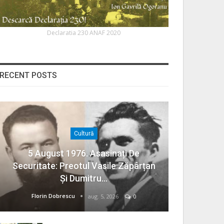
Declaratia 230 ANAF 2020
RECENT POSTS
Cultură
5 August 1976. Asasinați De
Securitate: Preotul Vasile Zăpârțan
Și Dumitru…
Florin Dobrescu
aug. 5, 2026
0