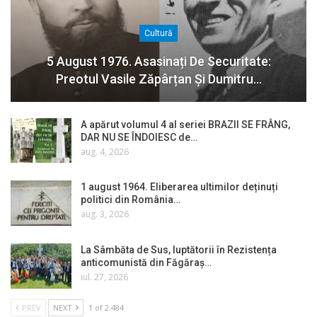
Cultură
5 August 1976. Asasinați De Securitate:
Preotul Vasile Zăpârțan Și Dumitru…
A apărut volumul 4 al seriei BRAZII SE FRÂNG,
DAR NU SE ÎNDOIESC de…
aug. 4, 2026
1 august 1964. Eliberarea ultimilor deținuți
politici din România…
aug. 3, 2026
La Sâmbăta de Sus, luptătorii în Rezistența
anticomunistă din Făgăraș…
iul. 27, 2026
PREV
NEXT
1 of 2.484