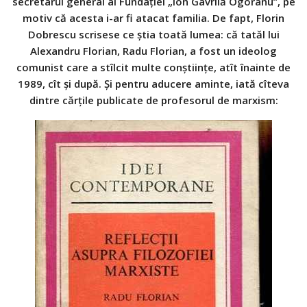
secretarul general al Fundaţiei „Ion Gavrilă Ogoranu”, pe
motiv că acesta i-ar fi atacat familia. De fapt, Florin
Dobrescu scrisese ce ştia toată lumea: că tatăl lui
Alexandru Florian, Radu Florian, a fost un ideolog
comunist care a stîlcit multe conştiinţe, atît înainte de
1989, cît şi după. Şi pentru aducere am
inte, iată cîteva
dintre cărţile publicate de profesorul de marxism: