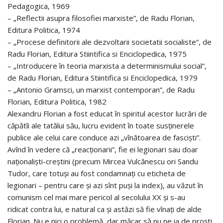
Pedagogica, 1969
– „Reflectii asupra filosofiei marxiste”, de Radu Florian,
Editura Politica, 1974
– „Procese definitorii ale dezvoltarii societatii socialiste”, de
Radu Florian, Editura Stiintifica si Enciclopedica, 1975
– „Introducere în teoria marxista a determinismului social”,
de Radu Florian, Editura Stiintifica si Enciclopedica, 1979
– „Antonio Gramsci, un marxist contemporan”, de Radu
Florian, Editura Politica, 1982
Alexandru Florian a fost educat în spiritul acestor lucrări de
căpătîi ale tatălui său, lucru evident în toate susţinerele
publice ale celui care conduce azi „vînătoarea de fascişti”.
Avînd în vedere că „reacţionarii”, fie ei legionari sau doar
naţionalişti-creştini (precum Mircea Vulcănescu ori Sandu
Tudor, care totuşi au fost condamnaţi cu eticheta de
legionari – pentru care şi azi sînt puşi la index), au văzut în
comunism cel mai mare pericol al secolului XX şi s-au
ridicat contra lui, e natural ca şi astăzi să fie vînaţi de alde
Florian. Nu e nici o problemă, dar măcar să nu ne ia de proşti