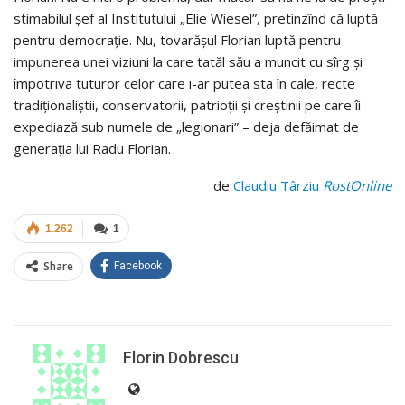
stimabilul şef al Institutului „Elie Wiesel”, pretinzînd că luptă
pentru democraţie. Nu, tovarăşul Florian luptă pentru
impunerea unei viziuni la care tatăl său a muncit cu sîrg şi
împotriva tuturor celor care i-ar putea sta în cale, recte
tradiţionaliştii, conservatorii, patrioţii şi creştinii pe care îi
expediază sub numele de „legionari” – deja defăimat de
generaţia lui Radu Florian.
de
Claudiu Târziu
RostOnline
1.262
1
Share
Facebook
Florin Dobrescu