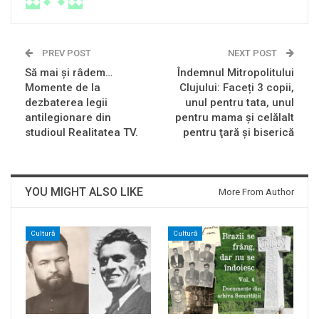
PREV POST
NEXT POST
Să mai şi râdem…
Îndemnul Mitropolitului
Momente de la
Clujului: Faceți 3 copii,
dezbaterea legii
unul pentru tata, unul
antilegionare din
pentru mama şi celălalt
studioul Realitatea TV.
pentru ţară şi biserică
YOU MIGHT ALSO LIKE
More From Author
Cultură
Cultură