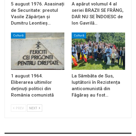
5 august 1976. Asasinați
A apărut volumul 4 al
de Securitate: preotul
seriei BRAZII SE FRÂNG,
Vasile Zăpârțan și
DAR NU SE ÎNDOIESC de
Dumitru Leontieș…
Ion Gavrilă…
Cultură
Cultură
1 august 1964.
La Sâmbăta de Sus,
Eliberarea ultimilor
luptătorii în Rezistența
deținuți politici din
anticomunistă din
România comunistă
Făgăraș au fost…
PREV
NEXT