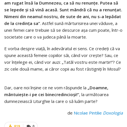
am rugat însă la Dumnezeu, ca să nu renunțe. Putea să
se lepede și să vină acasă. Sunt mândră că nu a renunțat.
Nimeni din neamul nostru, de sute de ani, nu s-a lepădat
de la credința sa”
. Astfel sună mărturisirea unei văduve, a
unei femei care trebuie să se descurce așa cum poate, într-o
societate care o va judeca până la moarte.
E vorba despre viață, în adevăratul ei sens. Ce credeți că va
spune această femeie copiilor săi, când vor crește? Sau, ce
vor înțelege ei, când vor auzi: „Tatăl vostru este martir!”? Ce
zic cele două mame, ai căror copii au fost răstigniți în Mosul?
Dar, oare noi înșine ce ne vom răspunde la
„Doamne,
mântuiește-i pe cei binecredincioși!”
, la următoarea
dumnezeiască Liturghie la care o să luăm parte?
de
Nicolae Pintilie
Doxologia
819
0