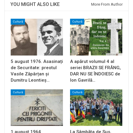
YOU MIGHT ALSO LIKE
More From Author
Cultură
Cultură
5 august 1976. Asasinați
A apărut volumul 4 al
de Securitate: preotul
seriei BRAZII SE FRÂNG,
Vasile Zăpârțan și
DAR NU SE ÎNDOIESC de
Dumitru Leontieș…
Ion Gavrilă…
Cultură
Cultură
1 august 1964.
La Sâmbăta de Sus,