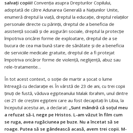
salvaţi copiii!
Convenţia asupra Drepturilor Copilului,
adoptată de către Adunarea Generală a Naţiunilor Unite,
enumeră dreptul la viaţă, dreptul la educaţie, dreptul relaţiilor
personale directe cu părinţii, dreptul de a beneficia de
asistenţă socială şi de asigurări sociale, dreptul la protecţie
împotriva oricărei forme de exploatare, dreptul de a se
bucura de cea mai bună stare de sănătate şi de a beneficia
de serviciile medicale gratuite, dreptul de a fi protejat
împotriva oricăror forme de violență, neglijență, abuz sau
rele-tratamente…
În tot acest context, o soție de martir a șocat o lume
întreagă cu declarație ei. În vârstă de 23 de ani, cu trei copii
ținuți de fustă, văduva egipteanului Malak Ibrahim, unul dintre
cei 21 de creștini egipteni care au fost decapitați în Libia, la
începutul acestui an, a declarat:
„Sunt mândră că soțul meu
a refuzat să-L nege pe Hristos. L-am văzut în film cum
se ruga, avea rugăciunea pe buze. Nu a încetat să se
roage. Putea să se gândească acasă, avem trei copii. M-