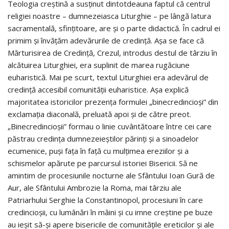
Teologia creștină a susținut dintotdeauna faptul că centrul
religiei noastre – dumnezeiasca Liturghie – pe lângă latura
sacramentală, sfințitoare, are și o parte didactică. În cadrul ei
primim și învățăm adevărurile de credință. Așa se face că
Mărturisirea de Credință, Crezul, introdus destul de târziu în
alcătuirea Liturghiei, era suplinit de marea rugăciune
euharistică. Mai pe scurt, textul Liturghiei era adevărul de
credință accesibil comunității euharistice. Așa explică
majoritatea istoricilor prezența formulei „binecredincioși” din
exclamația diaconală, preluată apoi și de către preot.
„Binecredincioșii” formau o linie cuvântătoare între cei care
păstrau credința dumnezeieștilor părinți și a sinoadelor
ecumenice, puși fața în față cu mulțimea ereziilor și a
schismelor apărute pe parcursul istoriei Bisericii. Să ne
amintim de procesiunile nocturne ale Sfântului Ioan Gură de
Aur, ale Sfântului Ambrozie la Roma, mai târziu ale
Patriarhului Serghie la Constantinopol, procesiuni în care
credincioșii, cu lumânări în mâini și cu imne creștine pe buze
au ieșit să-și apere bisericile de comunitățile ereticilor și ale