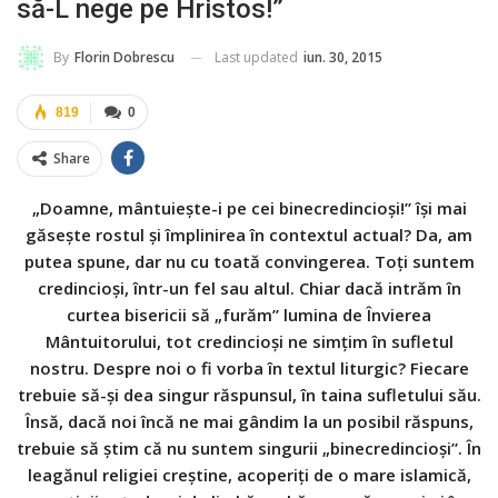
să-L nege pe Hristos!”
Last updated
iun. 30, 2015
By
Florin Dobrescu
819
0
Share
„Doamne, mântuiește-i pe cei binecredincioși!” își mai
găsește rostul și împlinirea în contextul actual? Da, am
putea spune, dar nu cu toată convingerea. Toți suntem
credincioși, într-un fel sau altul. Chiar dacă intrăm în
curtea bisericii să „furăm” lumina de Învierea
Mântuitorului, tot credincioși ne simțim în sufletul
nostru. Despre noi o fi vorba în textul liturgic? Fiecare
trebuie să-și dea singur răspunsul, în taina sufletului său.
Însă, dacă noi încă ne mai gândim la un posibil răspuns,
trebuie să știm că nu suntem singurii „binecredincioși”. În
leagănul religiei creștine, acoperiți de o mare islamică,