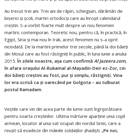
Au trecut trei ani. Trei ani de răpiri, schingiuiri, dărâmări de
biserici și școli, martiri ortodocși care au înroșit calendarul
creștin. S-a vorbit foarte mult despre un nou fenomen
martiric contemporan. Teoretic nou, pentru că, în practică, în
Egipt, Siria și mai nou în Irak, acest fenomen nu s-a oprit
niciodată. De la martirii primelor trei secole, până la doi băieți
din Mosul care au fost răstigniți în public, în luna iunie a anului
2015.
În zilele noastre, așa cum confirmă
Al Jazeera.com
,
în afara orașului Al-Bukamal al-Mayadin-Deir ez-Zor, cei
doi băieți creștini au fost, pur și simplu, răstigniți. Vina
lor era scrisă ca și oarecând pe Golgota – au tulburat
postul Ramadam.
Veștile care vin din acea parte de lume sunt îngrijorătoare
pentru soarta creștinilor. Ultima mărturie aparține unui copil
armean, locuitor al unui sat ocupat din nordul Siriei, care a
reușit să evadeze din mâinile soldaților jihadiști: „
Pe noi,