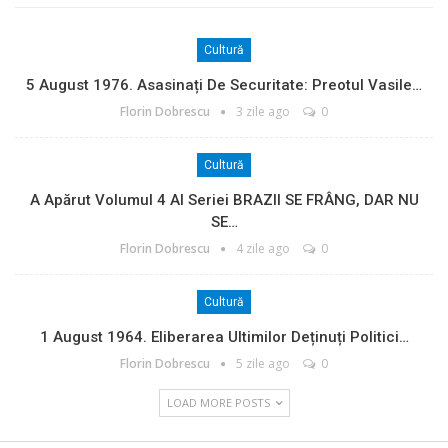
Cultură
5 August 1976. Asasinați De Securitate: Preotul Vasile…
Florin Dobrescu
3 zile ago
0
Cultură
A Apărut Volumul 4 Al Seriei BRAZII SE FRÂNG, DAR NU
SE…
Florin Dobrescu
4 zile ago
0
Cultură
1 August 1964. Eliberarea Ultimilor Deținuți Politici…
Florin Dobrescu
5 zile ago
0
LOAD MORE POSTS