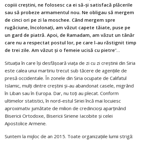
copiii creștini, ne folosesc ca ei să-și satisfacă plăcerile
sau să probeze armamentul nou. Ne obligau să mergem
de cinci ori pe zi la moschee. Când mergem spre
rugăciune, încolonați, am văzut capete tăiate, puse pe
un gard de piatră. Apoi, de Ramadam, am văzut un tânăr
care nu a respectat postul lor, pe care l-au răstignit timp
de trei zile. Am văzut și o femeie ucisă cu pietre
”…
Situația în care își desfășoară viața de zi cu zi creștinii din Siria
este calea unui martiriu trecut sub tăcere de agențiile de
presă occidentale. În zonele din Siria ocupate de Califatul
Islamic, mulți dintre creștini și-au abandonat casele, migrând
în Liban sau în Europa. Dar, nu toți au plecat. Conform
ultimelor statistici, în nord-estul Siriei încă mai locuiesc
aproximativ jumătate de milion de credincioși aparținând
Bisericii Ortodoxe, Bisericii Siriene Iacobite și celei
Apostolice Armene.
Suntem la mijloc de an 2015. Toate organizaţiile lumii strigă: