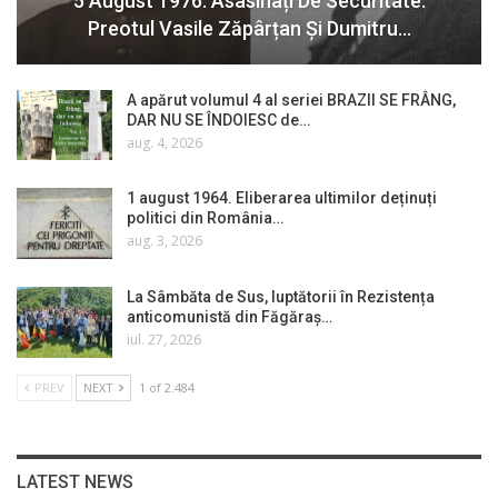
5 August 1976. Asasinați De Securitate:
Preotul Vasile Zăpârțan Și Dumitru…
A apărut volumul 4 al seriei BRAZII SE FRÂNG,
DAR NU SE ÎNDOIESC de…
aug. 4, 2026
1 august 1964. Eliberarea ultimilor deținuți
politici din România…
aug. 3, 2026
La Sâmbăta de Sus, luptătorii în Rezistența
anticomunistă din Făgăraș…
iul. 27, 2026
PREV
NEXT
1 of 2.484
LATEST NEWS