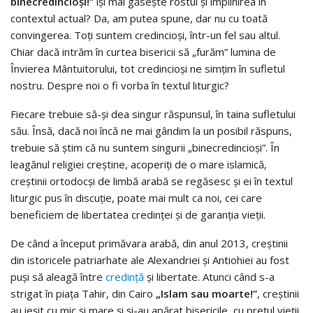
binecredincioși!”
își mai găsește rostul și împlinirea în
contextul actual? Da, am putea spune, dar nu cu toată
convingerea. Toți suntem credincioși, într-un fel sau altul.
Chiar dacă intrăm în curtea bisericii să „furăm” lumina de
Învierea Mântuitorului, tot credincioși ne simțim în sufletul
nostru. Despre noi o fi vorba în textul liturgic?
Fiecare trebuie să-și dea singur răspunsul, în taina sufletului
său. Însă, dacă noi încă ne mai gândim la un posibil răspuns,
trebuie să știm că nu suntem singurii „binecredincioși”. În
leagănul religiei creștine, acoperiți de o mare islamică,
creștinii ortodocși de limbă arabă se regăsesc și ei în textul
liturgic pus în discuție, poate mai mult ca noi, cei care
beneficiem de libertatea credinței și de garanția vieții.
De când a început primăvara arabă, din anul 2013, creștinii
din istoricele patriarhate ale Alexandriei și Antiohiei au fost
puși să aleagă între
credință
și libertate. Atunci când s-a
strigat în piața Tahir, din Cairo
„Islam sau moarte!”
, creștinii
au ieșit cu mic și mare și și-au apărat bisericile, cu prețul vieții.