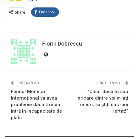
Share
Facebook
Florin Dobrescu
PREV POST
NEXT POST
Fondul Monetar
”Chiar dacă tu sau
Internaţional va avea
oricare dintre voi m-ați
probleme dacă Grecia
omorî, să știți că v-am
intră în incapacitate de
iertat!”
plată