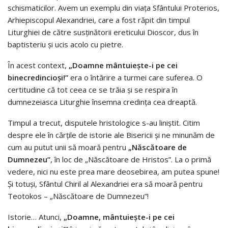
schismaticilor. Avem un exemplu din viața Sfântului Proterios,
Arhiepiscopul Alexandriei, care a fost răpit din timpul
Liturghiei de către susținătorii ereticului Dioscor, dus în
baptisteriu și ucis acolo cu pietre.
În acest context,
„Doamne mântuiește-i pe cei
binecredincioși!”
era o întărire a turmei care suferea. O
certitudine că tot ceea ce se trăia și se respira în
dumnezeiasca Liturghie însemna credința cea dreaptă.
Timpul a trecut, disputele hristologice s-au liniștit. Citim
despre ele în cărțile de istorie ale Bisericii și ne minunăm de
cum au putut unii să moară pentru
„Născătoare de
Dumnezeu”
, în loc de „Născătoare de Hristos”. La o primă
vedere, nici nu este prea mare deosebirea, am putea spune!
Și totuși, Sfântul Chiril al Alexandriei era să moară pentru
Teotokos – „Născătoare de Dumnezeu”!
Istorie… Atunci,
„Doamne, mântuiește-i pe cei