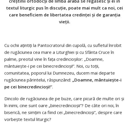
creștinii ortodocși de limbă arabă se regăsesc și ei în
textul liturgic pus în discuție, poate mai mult ca noi, cei
care beneficiem de libertatea credinței și de garanția
vieții.
Cu ochii ațintiți la Pantocratorul din cupolă, cu sufletul înrobit
de rugăciunea cea mare a Liturghiei și cu Sfânta Cruce în
palme, preotul vine în fața credincioșilor: „Doamne,
mântuiește-i pe cei binecredincioși!”. Noi, cu toții,
comunitatea, poporul lui Dumnezeu, ducem mai departe
rugăciunea părintelui, răspunzând:
„Doamne, mântuiește-i
pe cei binecredincioși!”
.
Dincolo de rugăciunea de pe buze, care picură de multe ori și
în inimi, cine sunt oare „binecredincioșii”? De câte ori noi, în
biserică, ne simțim ca fiind cei „binecredincioși”, despre care
vorbește textul liturgic?