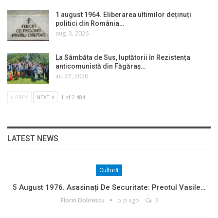
1 august 1964. Eliberarea ultimilor deținuți
politici din România…
aug. 3, 2026
La Sâmbăta de Sus, luptătorii în Rezistența
anticomunistă din Făgăraș…
iul. 27, 2026
PREV
NEXT
1 of 2.484
LATEST NEWS
Cultură
5 August 1976. Asasinați De Securitate: Preotul Vasile…
Florin Dobrescu
o zi ago
0