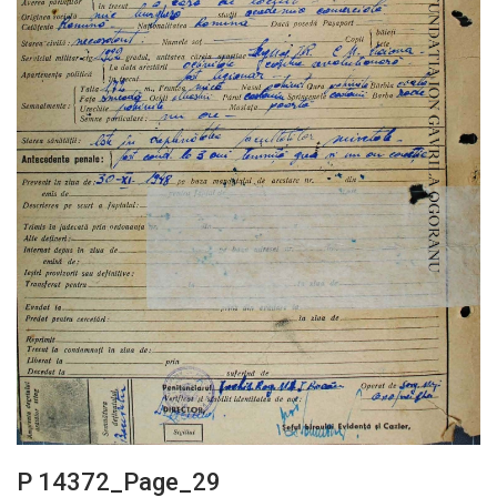
P 14372_Page_29