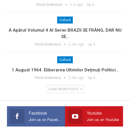
Florin Dobrescu
o zi ago
0
Cultură
A Apărut Volumul 4 Al Seriei BRAZII SE FRÂNG, DAR NU
SE…
Florin Dobrescu
2 zile ago
0
Cultură
1 August 1964. Eliberarea Ultimilor Deținuți Politici…
Florin Dobrescu
3 zile ago
0
LOAD MORE POSTS
Facebook
Youtube
Join us on Facebook
Join us on Youtube