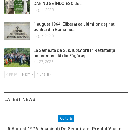
DAR NU SE ÎNDOIESC de…
aug. 4, 2026
1 august 1964. Eliberarea ultimilor deținuți
politici din România…
aug. 3, 2026
La Sâmbăta de Sus, luptătorii în Rezistența
anticomunistă din Făgăraș…
iul. 27, 2026
PREV
NEXT
1 of 2.484
LATEST NEWS
Cultură
5 August 1976. Asasinați De Securitate: Preotul Vasile…