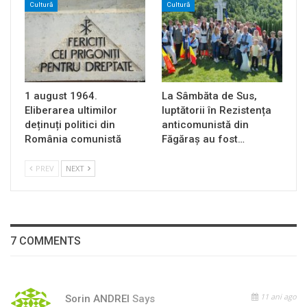
Cultură
Cultură
1 august 1964.
La Sâmbăta de Sus,
Eliberarea ultimilor
luptătorii în Rezistența
deținuți politici din
anticomunistă din
România comunistă
Făgăraș au fost…
PREV
NEXT
7 COMMENTS
11 ani ago
Sorin ANDREI
Says