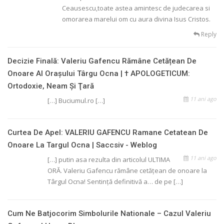
Ceausescu,toate astea amintesc de judecarea si
omorarea marelui om cu aura divina Isus Cristos.
Reply
Decizie Finală: Valeriu Gafencu Rămâne Cetățean De
Onoare Al Orașului Târgu Ocna | † APOLOGETICUM:
Ortodoxie, Neam Şi Ţară
11 ani ago
[…] Buciumul.ro […]
Curtea De Apel: VALERIU GAFENCU Ramane Cetatean De
Onoare La Targul Ocna | Saccsiv - Weblog
11 ani ago
[…] putin asa rezulta din articolul ULTIMA
ORĂ. Valeriu Gafencu rămâne cetăţean de onoare la
Târgul Ocna! Sentinţă definitivă a… de pe […]
Cum Ne Batjocorim Simbolurile Nationale – Cazul Valeriu