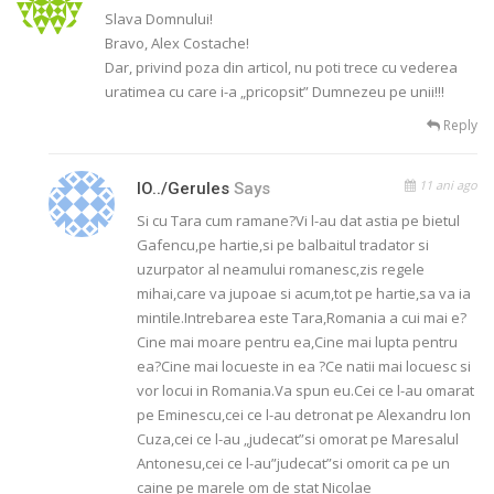
Slava Domnului!
Bravo, Alex Costache!
Dar, privind poza din articol, nu poti trece cu vederea
uratimea cu care i-a „pricopsit” Dumnezeu pe unii!!!
Reply
11 ani ago
IO../gerules
Says
Si cu Tara cum ramane?Vi l-au dat astia pe bietul
Gafencu,pe hartie,si pe balbaitul tradator si
uzurpator al neamului romanesc,zis regele
mihai,care va jupoae si acum,tot pe hartie,sa va ia
mintile.Intrebarea este Tara,Romania a cui mai e?
Cine mai moare pentru ea,Cine mai lupta pentru
ea?Cine mai locueste in ea ?Ce natii mai locuesc si
vor locui in Romania.Va spun eu.Cei ce l-au omarat
pe Eminescu,cei ce l-au detronat pe Alexandru Ion
Cuza,cei ce l-au „judecat”si omorat pe Maresalul
Antonesu,cei ce l-au”judecat”si omorit ca pe un
caine pe marele om de stat Nicolae