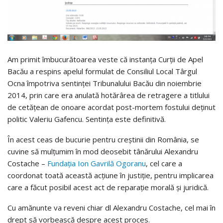
Am primit îmbucurătoarea veste că instanţa Curţii de Apel
Bacău a respins apelul formulat de Consiliul Local Târgul
Ocna împotriva sentinţei Tribunalului Bacău din noiembrie
2014, prin care era anulată hotărârea de retragere a titlului
de cetăţean de onoare acordat post-mortem fostului deţinut
politic Valeriu Gafencu. Sentinţa este definitivă.
În acest ceas de bucurie pentru creştinii din România, se
cuvine să mulţumim în mod deosebit tânărului Alexandru
Costache –
Fundaţia Ion Gavrilă Ogoranu
, cel care a
coordonat toată această acţiune în justiţie, pentru implicarea
care a făcut posibil acest act de reparaţie morală şi juridică.
Cu amănunte va reveni chiar dl Alexandru Costache, cel mai în
drept să vorbească despre acest proces.