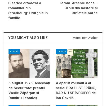
Biserica ortodoxă a
Ierom. Arsenie Boca –
românilor din
Orbul din naştere şi
Strasbourg: Liturghie în
sufletele oarbe
familie
YOU MIGHT ALSO LIKE
More From Author
Cultură
Cultură
5 august 1976. Asasinați
A apărut volumul 4 al
de Securitate: preotul
seriei BRAZII SE FRÂNG,
Vasile Zăpârțan și
DAR NU SE ÎNDOIESC de
Dumitru Leontieș…
Ion Gavrilă…