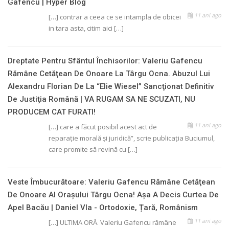
Gafencu | Hyper Blog
11 ani ago
[…] contrar a ceea ce se intampla de obicei
in tara asta, citim aici […]
Dreptate Pentru Sfântul Închisorilor: Valeriu Gafencu
Rămâne Cetăţean De Onoare La Târgu Ocna. Abuzul Lui
Alexandru Florian De La “Elie Wiesel” Sancţionat Definitiv
De Justiţia Română | VA RUGAM SA NE SCUZATI, NU
PRODUCEM CAT FURATI!
11 ani ago
[…] care a făcut posibil acest act de
reparaţie morală şi juridică”, scrie publicaţia Buciumul,
care promite să revină cu […]
Veste Îmbucurătoare: Valeriu Gafencu Rămâne Cetăţean
De Onoare Al Oraşului Târgu Ocna! Aşa A Decis Curtea De
Apel Bacău | Daniel Vla - Ortodoxie, Țară, Românism
11 ani ago
[…] ULTIMA ORĂ. Valeriu Gafencu rămâne