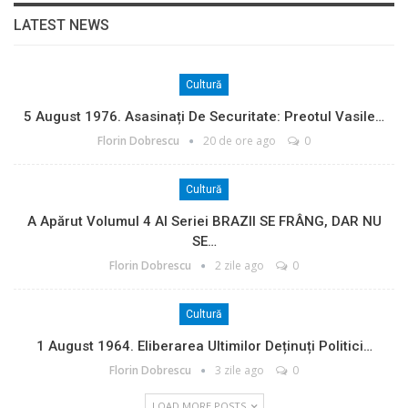
LATEST NEWS
Cultură
5 August 1976. Asasinați De Securitate: Preotul Vasile…
Florin Dobrescu
20 de ore ago
0
Cultură
A Apărut Volumul 4 Al Seriei BRAZII SE FRÂNG, DAR NU
SE…
Florin Dobrescu
2 zile ago
0
Cultură
1 August 1964. Eliberarea Ultimilor Deținuți Politici…
Florin Dobrescu
3 zile ago
0
LOAD MORE POSTS