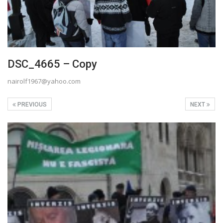
DSC_4665 – Copy
nairolf1967@yahoo.com
PREVIOUS
NEXT