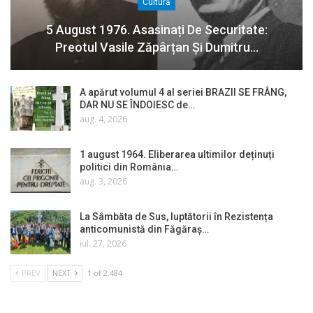
Cultură
5 August 1976. Asasinați De Securitate:
Preotul Vasile Zăpârțan Și Dumitru…
A apărut volumul 4 al seriei BRAZII SE FRÂNG,
DAR NU SE ÎNDOIESC de…
aug. 4, 2026
1 august 1964. Eliberarea ultimilor deținuți
politici din România…
aug. 3, 2026
La Sâmbăta de Sus, luptătorii în Rezistența
anticomunistă din Făgăraș…
iul. 27, 2026
PREV
NEXT
1 of 2.484