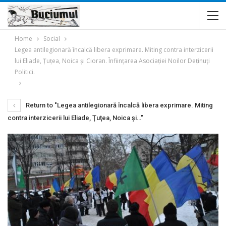
Home
Social
Legea antilegionară încalcă libera exprimare. Miting contra interzicerii
lui Eliade, Ţuţea, Noica şi Cioran. Înfiinţarea Asociaţiei Noilor Deţinuţi
Politici.
Return to "Legea antilegionară încalcă libera exprimare. Miting
contra interzicerii lui Eliade, Ţuţea, Noica şi…"