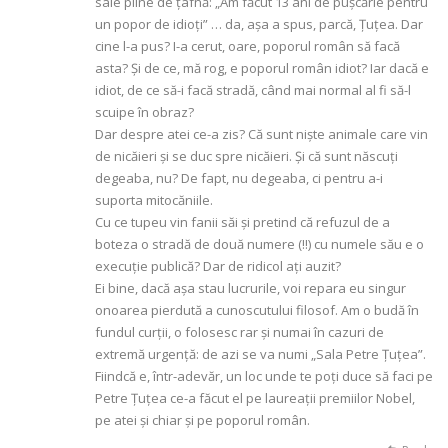
sale pline de țâfnă: „Am făcut 13 ani de pușcărie pentru
un popor de idioți” … da, așa a spus, parcă, Țuțea. Dar
cine l-a pus? I-a cerut, oare, poporul român să facă
asta? Și de ce, mă rog, e poporul român idiot? Iar dacă e
idiot, de ce să-i facă stradă, când mai normal al fi să-l
scuipe în obraz?
Dar despre atei ce-a zis? Că sunt niște animale care vin
de nicăieri și se duc spre nicăieri. Și că sunt născuți
degeaba, nu? De fapt, nu degeaba, ci pentru a-i
suporta mitocăniile.
Cu ce tupeu vin fanii săi și pretind că refuzul de a
boteza o stradă de două numere (!!) cu numele său e o
execuție publică? Dar de ridicol ați auzit?
Ei bine, dacă așa stau lucrurile, voi repara eu singur
onoarea pierdută a cunoscutului filosof. Am o budă în
fundul curții, o folosesc rar și numai în cazuri de
extremă urgență: de azi se va numi „Sala Petre Țuțea”.
Fiindcă e, într-adevăr, un loc unde te poți duce să faci pe
Petre Țuțea ce-a făcut el pe laureații premiilor Nobel,
pe atei și chiar și pe poporul român.