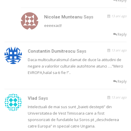
Reply
13 ani ago
Nicolae Munteanu
Says
eeeexact!
Reply
13 ani ago
Constantin Dumitrescu
Says
Daca multiculturalismul clamat de duce la atitudini de
negare a valorilor culturale autohtone atunci ….”Merci
EVROPA,halal sa-ti fie !”..
Reply
13 ani ago
Vlad
Says
Intelectuali de mai sus sunt „baieti destepti” din
Universitatea de Vest Timisoara care a fost
sponsorizati de fundatiile lui Soros pt „deschiderea
catre Europa” in special catre Ungaria.