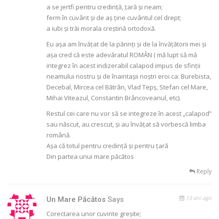
a se jertfi pentru credință, țară și neam;
ferm în cuvânt și de aș ține cuvântul cel drept;
a iubi și trăi morala creștină ortodoxă.
Eu așa am învățat de la părinți și de la învățătorii mei și
așa cred că este adevăratul ROMÂN ( mă lupt să mă
integrez în acest indizerabil calapod impus de sfinții
neamului nostru și de înaintașii noștri eroi ca: Burebista,
Decebal, Mircea cel Bătrân, Vlad Tepș, Stefan cel Mare,
Mihai Viteazul, Constantin Brâncoveanul, etc).
Restul cei care nu vor să se integreze în acest „calapod”
sau născut, au crescut, și au învățat să vorbescă limba
română.
Așa că totul pentru credință și pentru țară
Din partea unui mare păcătos
Reply
13 ani ago
Un Mare Păcătos
Says
Corectarea unor cuvinte greșite;