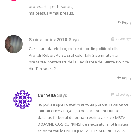
profesart = profesorart,
maipresus = mai presus,
Reply
13 ani ago
Stoicarodica2010
Says
Care sunt datele biografice de ordin politic al dllui
Prof,dr Robert Reisz si al celor lalti 3 semnatari ai
prezentei contestatii de la Facultatea de Stiinte Politice
din Timisoara?
Reply
13 ani ago
Cornelia
Says
nu pot sa spun decat -vai voua pui de naparca ce
intinati orice atingeti,ca pe stadion -huuuuuo si
daca as fi destul de buna crestina as zice-IARTA-I
DOAMNE CA-S CUPRINSI de necuratul si pt linistea
celor mutati laTINE DEJOACA-LE PLANURILE CA LA