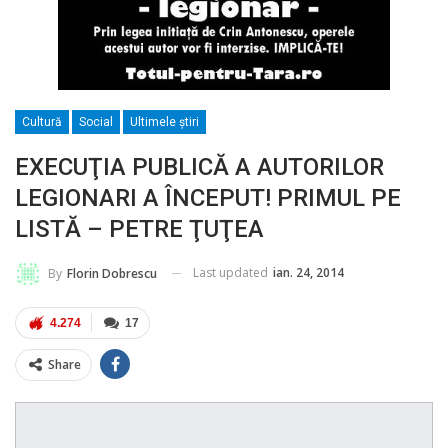
Cultură
Social
Ultimele ştiri
EXECUŢIA PUBLICĂ A AUTORILOR
LEGIONARI A ÎNCEPUT! PRIMUL PE
LISTĂ – PETRE ŢUŢEA
Last updated
ian. 24, 2014
By
Florin Dobrescu
4.274
17
Share