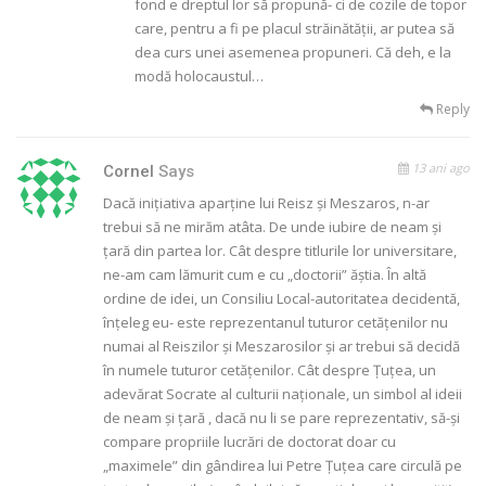
fond e dreptul lor să propună- ci de cozile de topor
care, pentru a fi pe placul străinătăţii, ar putea să
dea curs unei asemenea propuneri. Că deh, e la
modă holocaustul…
Reply
13 ani ago
Cornel
Says
Dacă iniţiativa aparţine lui Reisz şi Meszaros, n-ar
trebui să ne mirăm atâta. De unde iubire de neam şi
ţară din partea lor. Cât despre titlurile lor universitare,
ne-am cam lămurit cum e cu „doctorii” ăştia. În altă
ordine de idei, un Consiliu Local-autoritatea decidentă,
înţeleg eu- este reprezentanul tuturor cetăţenilor nu
numai al Reiszilor şi Meszarosilor şi ar trebui să decidă
în numele tuturor cetăţenilor. Cât despre Ţuţea, un
adevărat Socrate al culturii naţionale, un simbol al ideii
de neam şi ţară , dacă nu li se pare reprezentativ, să-şi
compare propriile lucrări de doctorat doar cu
„maximele” din gândirea lui Petre Ţuţea care circulă pe