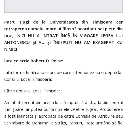
Patru slugi de la Universitatea din Timişoara cer
retragerea numelui marelui filosof acordat unei pieţe din
oraş. NICI NU A INTRAT ÎNCĂ ÎN VIGOARE LEGEA LUI
ANTONESCU ŞI AU ŞI ÎNCEPUT! NU AM EXAGERAT CU
NIMIC!
Iata ce scrie Robert D. Reisz:
Iata forma finala a scrisorii pe care intentionez sa o depun la
Consiliul Local Timisoara:
Către Consiliul Local Timișoara,
Am aflat recent din presa locală faptul că o stradă din centrul
Timișoarei ar putea purta numele „Petre Țuțea”. Propunerea
a fost înaintată și aprobată de către Comisia de Atribuire sau
Schimbare de Denumiri la Străzi, Parcuri, Pieţe urmând să fie