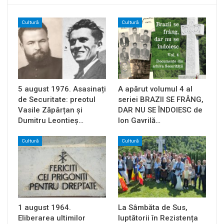
Cultură
Cultură
5 august 1976. Asasinați
A apărut volumul 4 al
de Securitate: preotul
seriei BRAZII SE FRÂNG,
Vasile Zăpârțan și
DAR NU SE ÎNDOIESC de
Dumitru Leontieș…
Ion Gavrilă…
Cultură
Cultură
1 august 1964.
La Sâmbăta de Sus,
Eliberarea ultimilor
luptătorii în Rezistența