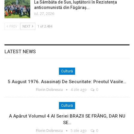
La Sâmbăta de Sus, luptătorii în Rezistența
anticomunistă din Făgăraș…
iul. 27, 2026
PREV
NEXT
1 of 2.484
LATEST NEWS
Cultură
5 August 1976. Asasinați De Securitate: Preotul Vasile…
Florin Dobrescu
4 zile ago
0
Cultură
A Apărut Volumul 4 Al Seriei BRAZII SE FRÂNG, DAR NU
SE…
Florin Dobrescu
5 zile ago
0