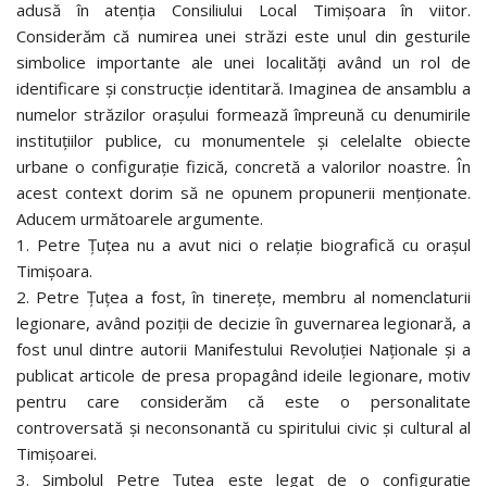
adusă în atenția Consiliului Local Timișoara în viitor.
Considerăm că numirea unei străzi este unul din gesturile
simbolice importante ale unei localități având un rol de
identificare și construcție identitară. Imaginea de ansamblu a
numelor străzilor orașului formează împreună cu denumirile
instituțiilor publice, cu monumentele și celelalte obiecte
urbane o configurație fizică, concretă a valorilor noastre. În
acest context dorim să ne opunem propunerii menționate.
Aducem următoarele argumente.
1. Petre Țuțea nu a avut nici o relație biografică cu orașul
Timișoara.
2. Petre Țuțea a fost, în tinerețe, membru al nomenclaturii
legionare, având poziții de decizie în guvernarea legionară, a
fost unul dintre autorii Manifestului Revoluției Naționale și a
publicat articole de presa propagând ideile legionare, motiv
pentru care considerăm că este o personalitate
controversată și neconsonantă cu spiritului civic și cultural al
Timișoarei.
3. Simbolul Petre Țuțea este legat de o configurație