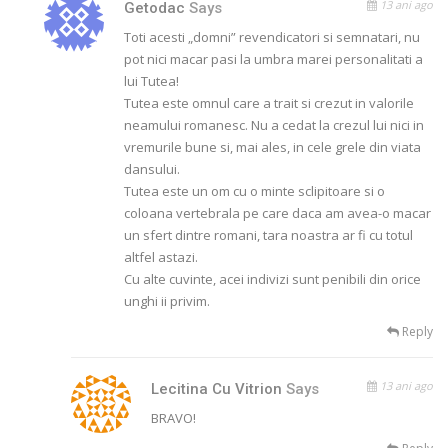
13 ani ago
Getodac
Says
Toti acesti „domni” revendicatori si semnatari, nu
pot nici macar pasi la umbra marei personalitati a
lui Tutea!
Tutea este omnul care a trait si crezut in valorile
neamului romanesc. Nu a cedat la crezul lui nici in
vremurile bune si, mai ales, in cele grele din viata
dansului.
Tutea este un om cu o minte sclipitoare si o
coloana vertebrala pe care daca am avea-o macar
un sfert dintre romani, tara noastra ar fi cu totul
altfel astazi.
Cu alte cuvinte, acei indivizi sunt penibili din orice
unghi ii privim.
Reply
13 ani ago
Lecitina Cu Vitrion
Says
BRAVO!