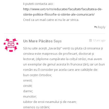
Ii puteti contacta aici :
http://www.uvt.ro/ro/educatie/facultati/facultatea-de-
stiinte-politice-filosofie-si-stiinte-ale-comunicarii/
Cred ca un mail catre ei nu le-ar strica.
Reply
13 ani ago
Un Mare Păcătos
Says
Să nu uite acești „tavarăși” venți cu pluta că onoarea și
cinstea este maipresus de profesart, doctorat și
lectorat, (diplome cumpărate la colțul străzi, mai avem
un exemplar de genul acesta în fruncea țări), iar un bun
român eu îl consider pe acela care are calitățile de:
bun ceștin Ortodox;
onest;
cinstit;
darnic;
muncitor;
iubitor de eroii neamului și de neam;
omenos cu străini;