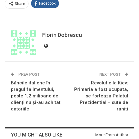
Share
Facebook
Florin Dobrescu
PREV POST
NEXT POST
Băncile italiene în
Revolutie la Kiev:
pragul falimentului,
Primaria a fost ocupata,
peste 1,2 milioane de
se forteaza Palatul
clienți nu și-au achitat
Prezidential – sute de
datoriile
raniti
YOU MIGHT ALSO LIKE
More From Author