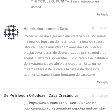
TINE TOTUL E CU PUTINTA chiar si intoarcerea
astora
Reply
13 ani ago
Valeriudeaconescu
Says
Imi cer scuze daca gresesc dar cred ca nu au nu numai
minimul de bun simt dar nici macar minimul de cultura
istorica ….sa ne mai intrebam oare daca nu si ei au
plagiat ceva lucrari de doctorat ….sau prin ce mod s-au
aciuat in sistemul universitar …..o curatenie in institutiile
de invatamant este absolut necesara …si sa nu ne
miram ca tara este la niveul la care este daca inca
asemenea oameni sunt formatori de caractere ….
Reply
De Pe Bloguri Ortodoxe | Casa Crestinului
13 ani ago
[…]
http://www.buciumul.ro/2014/01/23/executia-
publica-a-autorilor-legionari-a-inceput-primul-pe-lista-