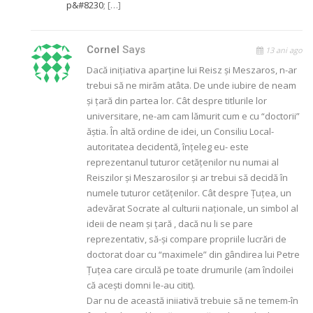
p&#8230
; […]
Cornel
Says
13 ani ago
Dacă iniţiativa aparţine lui Reisz şi Meszaros, n-ar
trebui să ne mirăm atâta. De unde iubire de neam
şi ţară din partea lor. Cât despre titlurile lor
universitare, ne-am cam lămurit cum e cu “doctorii”
ăştia. În altă ordine de idei, un Consiliu Local-
autoritatea decidentă, înţeleg eu- este
reprezentanul tuturor cetăţenilor nu numai al
Reiszilor şi Meszarosilor şi ar trebui să decidă în
numele tuturor cetăţenilor. Cât despre Ţuţea, un
adevărat Socrate al culturii naţionale, un simbol al
ideii de neam şi ţară , dacă nu li se pare
reprezentativ, să-şi compare propriile lucrări de
doctorat doar cu “maximele” din gândirea lui Petre
Ţuţea care circulă pe toate drumurile (am îndoilei
că aceşti domni le-au citit).
Dar nu de această iniiativă trebuie să ne temem-în