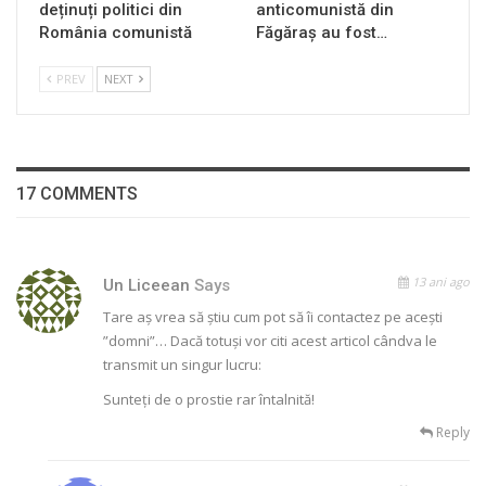
deținuți politici din
anticomunistă din
România comunistă
Făgăraș au fost…
PREV
NEXT
17 COMMENTS
13 ani ago
Un Liceean
Says
Tare aş vrea să ştiu cum pot să îi contactez pe aceşti
”domni”… Dacă totuşi vor citi acest articol cândva le
transmit un singur lucru:
Sunteţi de o prostie rar întalnită!
Reply