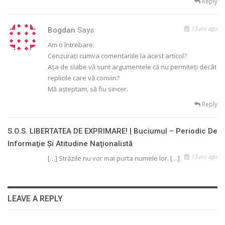
Reply
13 ani ago
Bogdan
Says
Am o întrebare:
Cenzurați cumva comentariile la acest articol?
Așa de slabe vă sunt argumentele că nu permiteți decât
replicile care vă convin?
Mă așteptam, să fiu sincer.
Reply
S.O.S. LIBERTATEA DE EXPRIMARE! | Buciumul – Periodic De
Informaţie Şi Atitudine Naţionalistă
13 ani ago
[…] Străzile nu vor mai purta numele lor. […]
LEAVE A REPLY