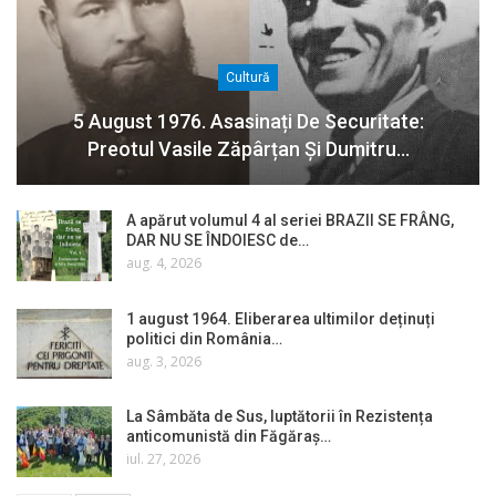
Cultură
5 August 1976. Asasinați De Securitate:
Preotul Vasile Zăpârțan Și Dumitru…
A apărut volumul 4 al seriei BRAZII SE FRÂNG,
DAR NU SE ÎNDOIESC de…
aug. 4, 2026
1 august 1964. Eliberarea ultimilor deținuți
politici din România…
aug. 3, 2026
La Sâmbăta de Sus, luptătorii în Rezistența
anticomunistă din Făgăraș…
iul. 27, 2026