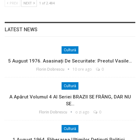
PREV
NEXT
1 of 2.484
LATEST NEWS
Cultură
5 August 1976. Asasinați De Securitate: Preotul Vasile…
Florin Dobrescu
10 ore ago
0
Cultură
A Apărut Volumul 4 Al Seriei BRAZII SE FRÂNG, DAR NU
SE…
Florin Dobrescu
o zi ago
0
Cultură
1 August 1964. Eliberarea Ultimilor Deținuți Politici…