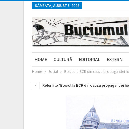
SÂMBĂTĂ, AUGUST 8, 2026
HOME
CULTURĂ
EDITORIAL
EXTERN
Home
Social
Boicot la BCR din cauza propagandei 
Return to "Boicot la BCR din cauza propagandei 