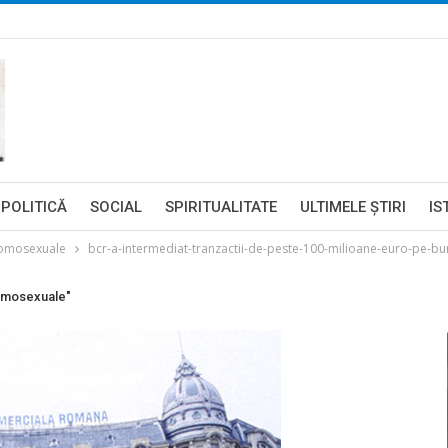
POLITICĂ
SOCIAL
SPIRITUALITATE
ULTIMELE ŞTIRI
IS
homosexuale
bcr-a-intermediat-tranzactii-de-peste-100-milioane-euro-pe-bur
homosexuale"