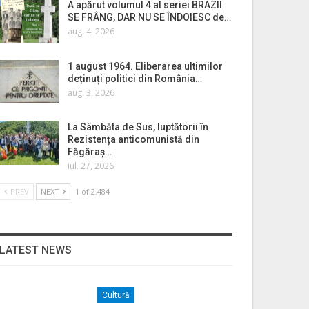
A apărut volumul 4 al seriei BRAZII
SE FRÂNG, DAR NU SE ÎNDOIESC de…
aug. 4, 2026
1 august 1964. Eliberarea ultimilor
deținuți politici din România…
aug. 3, 2026
La Sâmbăta de Sus, luptătorii în
Rezistența anticomunistă din
Făgăraș…
iul. 27, 2026
PREV
NEXT
1 of 2.484
LATEST NEWS
Cultură