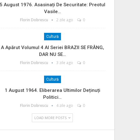
5 August 1976. Asasinați De Securitate: Preotul
Vasile…
Florin Dobrescu
2 zile ago
0
Cultură
A Apărut Volumul 4 Al Seriei BRAZII SE FRÂNG,
DAR NU SE…
Florin Dobrescu
3 zile ago
0
Cultură
1 August 1964. Eliberarea Ultimilor Deținuți
Politici…
Florin Dobrescu
4 zile ago
0
LOAD MORE POSTS