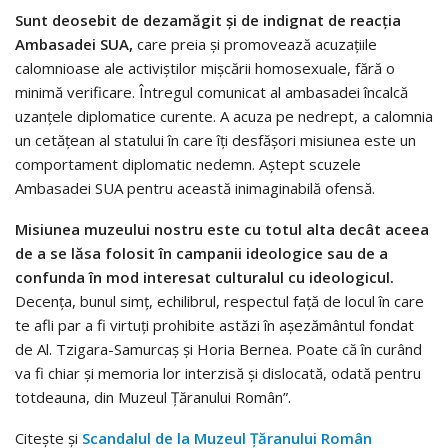
Sunt deosebit de dezamăgit şi de indignat de reacţia
Ambasadei SUA,
care preia şi promovează acuzaţiile
calomnioase ale activiştilor mişcării homosexuale, fără o
minimă verificare. Întregul comunicat al ambasadei încalcă
uzanţele diplomatice curente. A acuza pe nedrept, a calomnia
un cetăţean al statului în care îţi desfăşori misiunea este un
comportament diplomatic nedemn. Aştept scuzele
Ambasadei SUA pentru această inimaginabilă ofensă.
Misiunea muzeului nostru este cu totul alta decât aceea
de a se lăsa folosit în campanii ideologice sau de a
confunda în mod interesat culturalul cu ideologicul.
Decenţa, bunul simţ, echilibrul, respectul faţă de locul în care
te afli par a fi virtuţi prohibite astăzi în aşezământul fondat
de Al. Tzigara-Samurcaş şi Horia Bernea. Poate că în curând
va fi chiar şi memoria lor interzisă şi dislocată, odată pentru
totdeauna, din Muzeul Ţăranului Român”.
Citeşte şi
Scandalul de la Muzeul Ţăranului Român