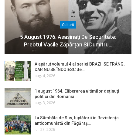
Cultură
5 August 1976. Asasinați De Securitate:
Preotul Vasile Zăpârțan Și Dumitru…
A apărut volumul 4 al seriei BRAZII SE FRÂNG,
DAR NU SE ÎNDOIESC de…
aug. 4, 2026
1 august 1964. Eliberarea ultimilor deținuți
politici din România…
aug. 3, 2026
La Sâmbăta de Sus, luptătorii în Rezistența
anticomunistă din Făgăraș…
iul. 27, 2026