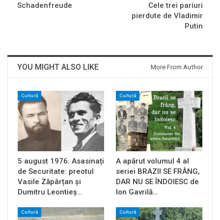
Schadenfreude
Cele trei pariuri
pierdute de Vladimir
Putin
YOU MIGHT ALSO LIKE
More From Author
Cultură
Cultură
5 august 1976. Asasinați
A apărut volumul 4 al
de Securitate: preotul
seriei BRAZII SE FRÂNG,
Vasile Zăpârțan și
DAR NU SE ÎNDOIESC de
Dumitru Leontieș…
Ion Gavrilă…
Cultură
Cultură