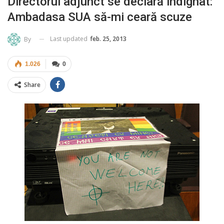
Directorul adjunct se declară indignat:
Ambadasa SUA să-mi ceară scuze
Last updated
feb. 25, 2013
By
1.026
0
Share