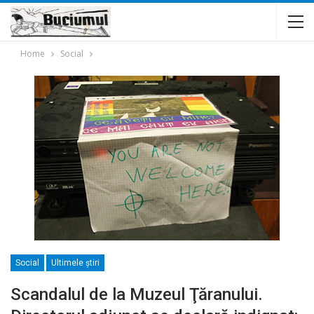
Home
Social
Social
Ultimele ştiri
Scandalul de la Muzeul Ţăranului.