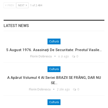
PREV
NEXT
1 of 2.484
LATEST NEWS
Cultură
5 August 1976. Asasinați De Securitate: Preotul Vasile…
Florin Dobrescu
o zi ago
0
Cultură
A Apărut Volumul 4 Al Seriei BRAZII SE FRÂNG, DAR NU
SE…
Florin Dobrescu
2 zile ago
0
Cultură