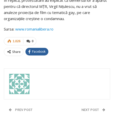
În replică, protestatarii au explicat că demersul lor a apărut
pentru că directorul MŢR, Virgil Niţulescu, nu a vrut să
anuleze proiecţia de film cu tematică gay, pe care
organizaţiile creştine o condamnau.
Sursa:
www.romanialibera.ro
1.026
0
Share
Facebook
PREV POST
NEXT POST