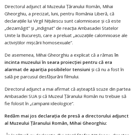
Directorul adjunct al Muzeului Ţăranului Român, Mihai
Gheorghiu, a precizat, luni, pentru România Liberă, că
declaraţiile lui Virgil Niţulescu sunt calomnioase şi că este
„dezamăgit” şi „indignat” de reacţia Ambasadei Statelor
Unite la Bucureşti, care a preluat „acuzaţiile calomnioase ale
activiştilor mişcării homosexuale”.
De asemenea, Mihai Gheorghiu a explicat că a rămas
în
incinta muzeului în seara proiecţiei pentru că era
alarmat de apariţia posibilelor tensiuni
şi că nu a fost în
sală pe parcusul desfăşurării filmului.
Directorul adjunct a mai afirmat că aşteaptă scuze din partea
Ambasadei SUA şi că Muzeul Ţăranului Român nu trebuie să
fie folosit în „campanii ideologice”.
Redăm mai jos declaraţia de presă a directorului adjunct
al Muzeului Ţăranului Român, Mihai Gheorghiu: