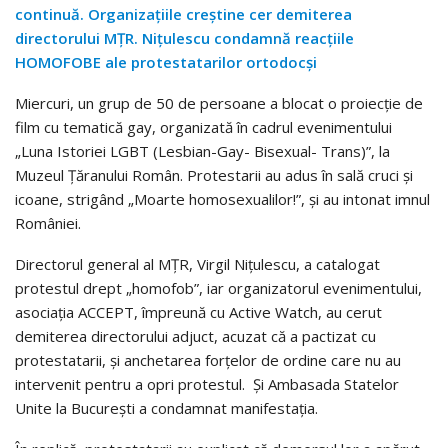
continuă. Organizaţiile creştine cer demiterea
directorului MŢR. Niţulescu condamnă reacţiile
HOMOFOBE ale protestatarilor ortodocşi
Miercuri, un grup de 50 de persoane a blocat o proiecţie de
film cu tematică gay, organizată în cadrul evenimentului
„Luna Istoriei LGBT (Lesbian-Gay- Bisexual- Trans)”, la
Muzeul Ţăranului Român. Protestarii au adus în sală cruci şi
icoane, strigând „Moarte homosexualilor!”, şi au intonat imnul
României.
Directorul general al MŢR, Virgil Niţulescu, a catalogat
protestul drept „homofob”, iar organizatorul evenimentului,
asociaţia ACCEPT, împreună cu Active Watch, au cerut
demiterea directorului adjuct, acuzat că a pactizat cu
protestatarii, şi anchetarea forţelor de ordine care nu au
intervenit pentru a opri protestul. Şi Ambasada Statelor
Unite la Bucureşti a condamnat manifestaţia.