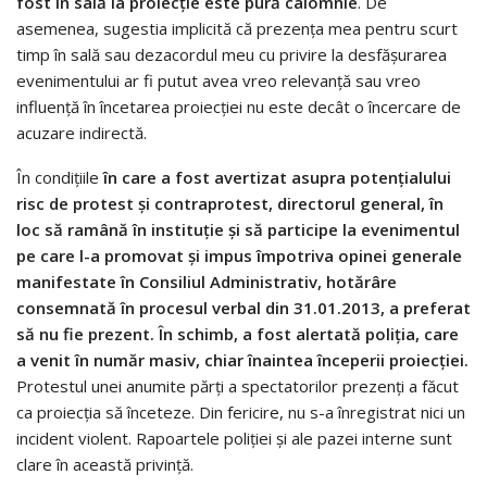
fost în sală la proiecţie este pură calomnie
. De
asemenea, sugestia implicită că prezenţa mea pentru scurt
timp în sală sau dezacordul meu cu privire la desfăşurarea
evenimentului ar fi putut avea vreo relevanţă sau vreo
influenţă în încetarea proiecţiei nu este decât o încercare de
acuzare indirectă.
În condiţiile
în care a fost avertizat asupra potenţialului
risc de protest şi contraprotest, directorul general, în
loc să ramână în instituţie şi să participe la evenimentul
pe care l-a promovat şi impus împotriva opinei generale
manifestate în Consiliul Administrativ, hotărâre
consemnată în procesul verbal din 31.01.2013, a preferat
să nu fie prezent. În schimb, a fost alertată poliţia, care
a venit în număr masiv, chiar înaintea începerii proiecţiei.
Protestul unei anumite părţi a spectatorilor prezenţi a făcut
ca proiecţia să înceteze. Din fericire, nu s-a înregistrat nici un
incident violent. Rapoartele poliţiei şi ale pazei interne sunt
clare în această privinţă.