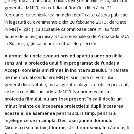
„În legătură cu declaraţia dlui. Virgil Ştefan Niţulescu, director
general al MNŢR, din cotidianul România liberă din 21
februarie, cu vehicularea numelui meu în alte câteva publicaţii
în legătură cu evenimentele din 20 februarie 2013, derulate
în MNŢR, cât şi cu acuzaţiile calomnioase care mi-au fost
aduse de activiştii mişcării homosexuale şi de Ambasada SUA
la Bucureşti, ţin să aduc următoarele precizări:
Alarmat de unele zvonuri privind apariţia unor posibile
tensiuni la proiecţia unui film programat de fundaţia
Accept-România am rămas în incinta muzeului.
În calitate
de membru al conducerii MNŢR, şi în lipsa directorului
general din instituţie, am asigurat dialogul cu toţi cei prezenţi,
inclusiv cu poliţia, în incinta MNŢR.
Nu am asistat la
proiecţia filmului, nu am fost prezent în sală decât un
minut înainte de începerea proiecţiei şi după încetarea
acesteia, de asemenea pentru scurt timp, pentru a
înţelege ce se întâmplă. Deci aserţiunea domnului
Niţulescu şi a activiştilor mişcării homosexuale că eu aş fi