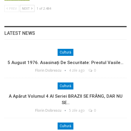
PREV
NEXT
1 of 2.484
LATEST NEWS
Cultură
5 August 1976. Asasinați De Securitate: Preotul Vasile…
Florin Dobrescu
4 zile ago
0
Cultură
A Apărut Volumul 4 Al Seriei BRAZII SE FRÂNG, DAR NU
SE…
Florin Dobrescu
5 zile ago
0
Cultură