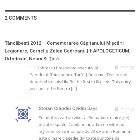
2 COMMENTS
Tâncăbeşti 2012 – Comemorarea Căpitanului Mişcării
Legionare, Corneliu Zelea Codreanu | † APOLOGETICUM:
Ortodoxie, Neam Şi Ţară
14 ani ago
[…] Dobrescu Preşedinte executiv al
Partidului “Totul pentru Ţară” | Buciumul Trimite mai
departe:Like this:LikeBe the first to like this. This entry
was posted in Pentru […]
Stoian Claudiu Ovidiu
Says
14 ani ago
Eu unul nu vad un viitor al Romaniei (reintregite)
decat in spiritul Capitanului, adica un viitor pur
legionar, ce se intampla de 23 de ani in Romania
este o mare tragedie din toate punctele de