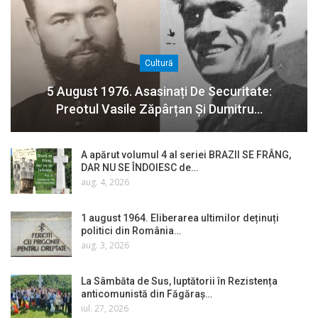
Cultură
5 August 1976. Asasinați De Securitate:
Preotul Vasile Zăpârțan Și Dumitru…
A apărut volumul 4 al seriei BRAZII SE FRÂNG,
DAR NU SE ÎNDOIESC de…
aug. 4, 2026
1 august 1964. Eliberarea ultimilor deținuți
politici din România…
aug. 3, 2026
La Sâmbăta de Sus, luptătorii în Rezistența
anticomunistă din Făgăraș…
iul. 27, 2026