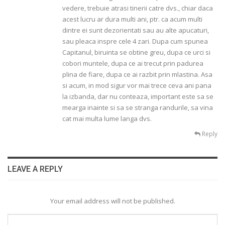
vedere, trebuie atrasi tinerii catre dvs., chiar daca
acest lucru ar dura multi ani, ptr. ca acum multi
dintre ei sunt dezorientati sau au alte apucaturi,
sau pleaca inspre cele 4 zari. Dupa cum spunea
Capitanul, biruinta se obtine greu, dupa ce urci si
cobori muntele, dupa ce ai trecut prin padurea
plina de fiare, dupa ce ai razbit prin mlastina. Asa
si acum, in mod sigur vor mai trece ceva ani pana
la izbanda, dar nu conteaza, important este sa se
mearga inainte si sa se stranga randurile, sa vina
cat mai multa lume langa dvs.
Reply
LEAVE A REPLY
Your email address will not be published.