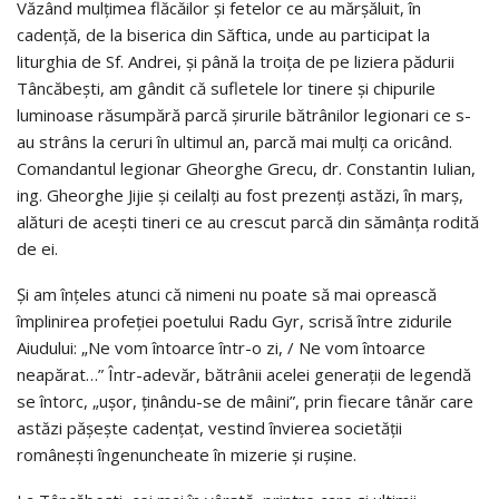
Văzând mulţimea flăcăilor şi fetelor ce au mărşăluit, în
cadenţă, de la biserica din Săftica, unde au participat la
liturghia de Sf. Andrei, şi până la troiţa de pe liziera pădurii
Tâncăbeşti, am gândit că sufletele lor tinere şi chipurile
luminoase răsumpără parcă şirurile bătrânilor legionari ce s-
au strâns la ceruri în ultimul an, parcă mai mulţi ca oricând.
Comandantul legionar Gheorghe Grecu, dr. Constantin Iulian,
ing. Gheorghe Jijie şi ceilalţi au fost prezenţi astăzi, în marş,
alături de aceşti tineri ce au crescut parcă din sămânţa rodită
de ei.
Şi am înţeles atunci că nimeni nu poate să mai oprească
împlinirea profeţiei poetului Radu Gyr, scrisă între zidurile
Aiudului: „Ne vom întoarce într-o zi, / Ne vom întoarce
neapărat…” Într-adevăr, bătrânii acelei generaţii de legendă
se întorc, „uşor, ţinându-se de mâini”, prin fiecare tânăr care
astăzi păşeşte cadenţat, vestind învierea societăţii
româneşti îngenuncheate în mizerie şi ruşine.