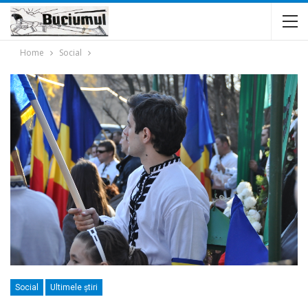
Home
Social
Social
Ultimele ştiri