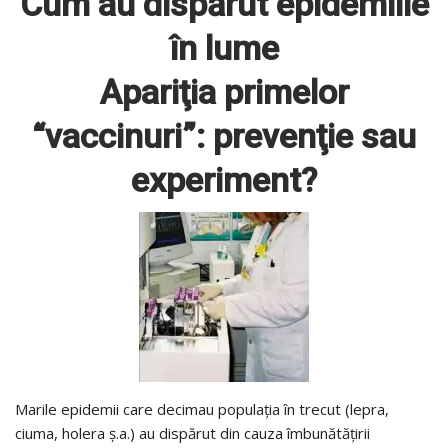
Cum au dispărut epidemiile
în lume
Apariţia primelor
“vaccinuri”: prevenţie sau
experiment?
Marile epidemii care decimau populaţia în trecut (lepra,
ciuma, holera ş.a.) au dispărut din cauza îmbunătăţirii