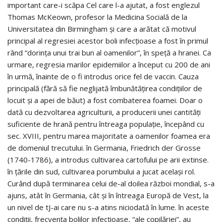
important care-i scăpa Cel care l-a ajutat, a fost englezul
Thomas McKeown, profesor la Medicina Socială de la
Universitatea din Birmingham şi care a arătat că motivul
principal al regresiei acestor boli infecţioase a fost în primul
rând “dorinţa unui trai bun al oamenilor”, în speţă a hranei. Ca
urmare, regresia marilor epidemiilor a început cu 200 de ani
în urmă, înainte de o fi introdus orice fel de vaccin. Cauza
principală (fără să fie neglijată îmbunătăţirea condiţiilor de
locuit şi a apei de băut) a fost combaterea foamei. Doar o
dată cu dezvoltarea agriculturii, a producerii unei cantităţi
suficiente de hrană pentru întreaga populaţie, începând cu
sec. XVIII, pentru marea majoritate a oamenilor foamea era
de domeniul trecutului. în Germania, Friedrich der Grosse
(1740-1786), a introdus cultivarea cartofului pe arii extinse.
în ţările din sud, cultivarea porumbului a jucat acelaşi rol.
Curând după terminarea celui de-al doilea război mondial, s-a
ajuns, atât în Germania, cât şi în întreaga Europă de Vest, la
un nivel de tJ-ai care nu s-a atins niciodată în lume. în aceste
condiţii, frecvenţa bolilor infecţioase, “ale copilăriei”, au