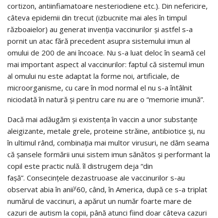
cortizon, antiinfiamatoare nesteriodiene etc.). Din nefericire,
câteva epidemii din trecut (izbucnite mai ales în timpul
războaielor) au generat invenţia vaccinurilor şi astfel s-a
pornit un atac fără precedent asupra sistemului imun al
omului de 200 de ani încoace. Nu s-a luat deloc în seamă cel
mai important aspect al vaccinurilor: faptul că sistemul imun
al omului nu este adaptat la forme noi, artificiale, de
microorganisme, cu care în mod normal el nu s-a întâlnit
niciodată în natură şi pentru care nu are o “memorie imună”.
Dacă mai adăugăm şi existenţa în vaccin a unor substanţe
aleigizante, metale grele, proteine străine, antibiotice şi, nu
în ultimul rând, combinaţia mai multor virusuri, ne dăm seama
că şansele formării unui sistem imun sănătos şi performant la
copil este practic nulă. îl distrugem deja “din
faşă”. Consecinţele dezastruoase ale vaccinurilor s-au
y
observat abia în anii
60, când, în America, după ce s-a triplat
numărul de vaccinuri, a apărut un număr foarte mare de
cazuri de autism la copii, până atunci fiind doar câteva cazuri