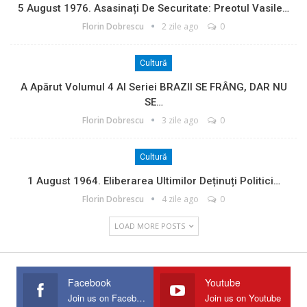
5 August 1976. Asasinați De Securitate: Preotul Vasile…
Florin Dobrescu
2 zile ago
0
Cultură
A Apărut Volumul 4 Al Seriei BRAZII SE FRÂNG, DAR NU
SE…
Florin Dobrescu
3 zile ago
0
Cultură
1 August 1964. Eliberarea Ultimilor Deținuți Politici…
Florin Dobrescu
4 zile ago
0
LOAD MORE POSTS
Facebook
Youtube
Join us on Facebook
Join us on Youtube