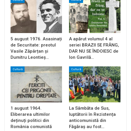
5 august 1976. Asasinați
A apărut volumul 4 al
de Securitate: preotul
seriei BRAZII SE FRÂNG,
Vasile Zăpârțan și
DAR NU SE ÎNDOIESC de
Dumitru Leontieș…
Ion Gavrilă…
Cultură
Cultură
1 august 1964.
La Sâmbăta de Sus,
Eliberarea ultimilor
luptătorii în Rezistența
deținuți politici din
anticomunistă din
România comunistă
Făgăraș au fost…