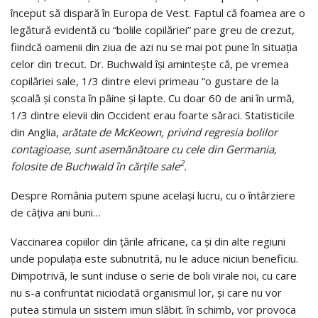
început să dispară în Europa de Vest. Faptul că foamea are o
legătură evidentă cu “bolile copilăriei” pare greu de crezut,
fiindcă oamenii din ziua de azi nu se mai pot pune în situaţia
celor din trecut. Dr. Buchwald îşi aminteşte că, pe vremea
copilăriei sale, 1/3 dintre elevi primeau “o gustare de la
şcoală şi consta în pâine şi lapte. Cu doar 60 de ani în urmă,
1/3 dintre elevii din Occident erau foarte săraci. Statisticile
din Anglia,
arătate de McKeown, privind regresia bolilor
contagioase, sunt asemănătoare cu cele din Germania,
2
folosite de Buchwald în cărţile sale
.
Despre România putem spune acelaşi lucru, cu o întârziere
de câţiva ani buni…
Vaccinarea copiilor din ţările africane, ca şi din alte regiuni
unde populaţia este subnutrită, nu le aduce niciun beneficiu.
Dimpotrivă, le sunt induse o serie de boli virale noi, cu care
nu s-a confruntat niciodată organismul lor, şi care nu vor
putea stimula un sistem imun slăbit. în schimb, vor provoca