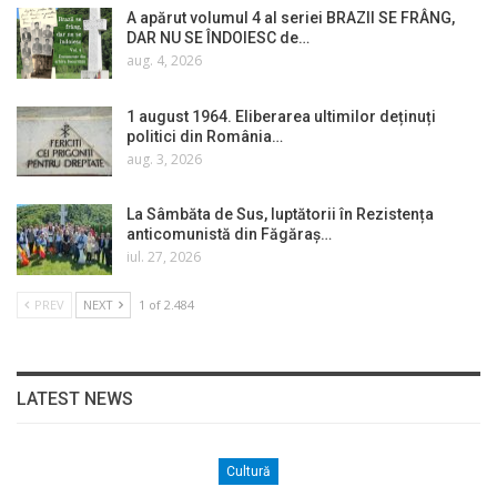
A apărut volumul 4 al seriei BRAZII SE FRÂNG,
DAR NU SE ÎNDOIESC de…
aug. 4, 2026
1 august 1964. Eliberarea ultimilor deținuți
politici din România…
aug. 3, 2026
La Sâmbăta de Sus, luptătorii în Rezistența
anticomunistă din Făgăraș…
iul. 27, 2026
PREV
NEXT
1 of 2.484
LATEST NEWS
Cultură