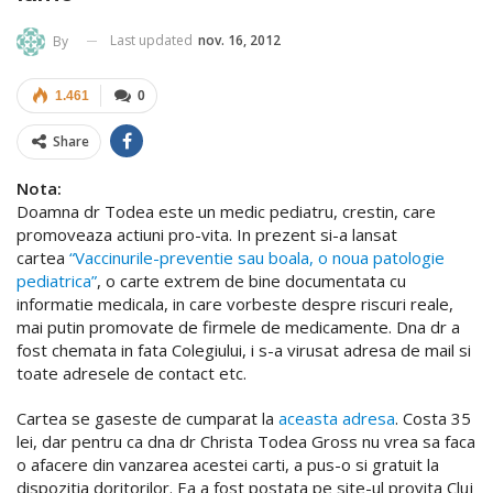
Last updated
nov. 16, 2012
By
1.461
0
Share
Nota:
Doamna dr Todea este un medic pediatru, crestin, care
promoveaza actiuni pro-vita. In prezent si-a lansat
cartea
“Vaccinurile-preventie sau boala, o noua patologie
pediatrica”
, o carte extrem de bine documentata cu
informatie medicala, in care vorbeste despre riscuri reale,
mai putin promovate de firmele de medicamente. Dna dr a
fost chemata in fata Colegiului, i s-a virusat adresa de mail si
toate adresele de contact etc.
Cartea se gaseste de cumparat la
aceasta adresa
. Costa 35
lei, dar pentru ca dna dr Christa Todea Gross nu vrea sa faca
o afacere din vanzarea acestei carti, a pus-o si gratuit la
dispozitia doritorilor. Ea a fost postata pe site-ul provita Cluj