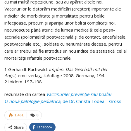
cu mai multă repeziciune, sau au apărut altele noi.
Vaccinurilor le datorăm modificări (creşteri) importante ale
indicilor de morbiditate şi mortalitate pentru bolile
infecţioase, precum şi apariţia unor boli şi complicaţii noi,
necunoscute până atunci de lumea medicală: cele posn-
accinale (poliomielită postvaccinală şi de contact, encefalitele.
postvaccinale etc.), soldate cu nenumărate decese, pentru
care ar trebui să fie introdus un nou indice de statistică: cel al
mortalităţii infantile postvaccinale.
1 Gerhardt Buchwald.
Impfen. Das Geschăft mit der
Angst,
emu-verlag, 4.Auflage 2008. Germany, 194.
2 Ibidem. 197-198.
rezumate din cartea
Vaccinurile: prevenţie sau boală?
O nouă patologie pediatrica
, de Dr. Christa Todea – Gross
1.461
0
Share
Facebook