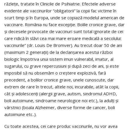
răzleţe, tratate în Clinicile de Psihiatrie. Efectele adverse
evidente ale vaccinurilor “obligatorii” la copii fac victime în
scurt timp şi în Europa, unde se copiază modelul american de
vaccinare. România nu face excepţie. Bolile cronice grave, dar
şi decesele provocate de vaccinuri sunt total ignorate de cei
care ridică în slăvi cea mai mare eroare medicală a secolului:
vaccinurile” (dr. Louis De Bromver). Au trecut doar 50 de ani
(maximum 2 generaţii) de la declanşarea acestui război
biologic împotriva unui sistem imun vulnerabil, imatur, al
sugarului, cu grave repercusiuni şi după zeci de ani, şi este
imposibil să nu obsemăm o creştere explozivă, fară
precedent, a bolilor cronice grave, unele cunoscute, dar
extrem de rare în trecut, altele noi, incurabile, atât la copii,
cât şi adolescenţi (alergii grave, autism, sindromul ADHD,
boli autoimune, sindroame neurologice noi etc.), la adulţi şi
vârstnici (boala Alzheimer, diverse forme de cancer, boli
autoimune etc..).
Cu toate acestea, cei care produc vaccinurile, nu vor avea