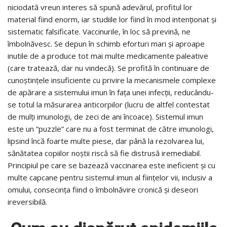
niciodată vreun interes să spună adevărul, profitul lor
material fiind enorm, iar studiile lor fiind în mod intenţionat şi
sistematic falsificate. Vaccinurile, în loc să prevină, ne
îmbolnăvesc. Se depun în schimb eforturi mari şi aproape
inutile de a produce tot mai multe medicamente paleative
(care tratează, dar nu vindecă). Se profită în continuare de
cunoştinţele insuficiente cu privire la mecanismele complexe
de apărare a sistemului imun în faţa unei infecţii, reducându-
se totul la măsurarea anticorpilor (lucru de altfel contestat
de mulţi imunologi, de zeci de ani încoace). Sistemul imun
este un “puzzle” care nu a fost terminat de către imunologi,
lipsind încă foarte multe piese, dar până la rezolvarea lui,
sănătatea copiilor noştii riscă să fie distrusă iremediabil.
Principiul pe care se bazează vaccinarea este ineficient şi cu
multe capcane pentru sistemul imun al fiinţelor vii, inclusiv a
omului, consecinţa fiind o îmbolnăvire cronică şi deseori
ireversibilă.