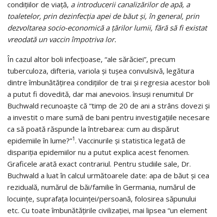
condiţiilor de viaţă,
a introducerii canalizărilor de apă, a
toaletelor, prin dezinfecţia apei de băut şi, în general, prin
dezvoltarea socio-economică a ţărilor lumii, fără să fi existat
vreodată un vaccin împotriva lor.
În cazul altor boli infecţioase, “ale sărăciei”, precum
tuberculoza, difteria, variola şi tuşea convulsivă, legătura
dintre îmbunătăţirea condiţiilor de trai şi regresia acestor boli
a putut fi dovedită, dar mai anevoios. însuşi renumitul Dr
Buchwald recunoaşte că “timp de 20 de ani a strâns dovezi şi
a investit o mare sumă de bani pentru investigaţiile necesare
ca să poată răspunde la întrebarea: cum au dispărut
1
epidemiile în lume?”
. Vaccinurile şi statistica legată de
dispariţia epidemiilor nu a putut explica acest fenomen.
Graficele arată exact contrariul. Pentru studiile sale, Dr.
Buchwald a luat în calcul următoarele date: apa de băut şi cea
reziduală, numărul de băi/familie în Germania, numărul de
locuinţe, suprafaţa locuinţei/persoană, folosirea săpunului
etc. Cu toate îmbunătăţirile civilizaţiei, mai lipsea “un element