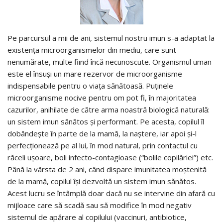
Pe parcursul a mii de ani, sistemul nostru imun s-a adaptat la
existenţa microorganismelor din mediu, care sunt
nenumărate, multe fiind încă necunoscute. Organismul uman
este el însuşi un mare rezervor de microorganisme
indispensabile pentru o viaţa sănătoasă. Puţinele
microorganisme nocive pentru om pot fi, în majoritatea
cazurilor, anihilate de către arma noastră biologică naturală:
un sistem imun sănătos şi performant. Pe acesta, copilul îl
dobândeşte în parte de la mamă, la naştere, iar apoi şi-l
perfecţionează pe al lui, în mod natural, prin contactul cu
răceli uşoare, boli infecto-contagioase (“bolile copilăriei”) etc.
Până la vârsta de 2 ani, când dispare imunitatea moştenită
de la mamă, copilul îşi dezvoltă un sistem imun sănătos.
Acest lucru se întâmplă doar dacă nu se intervine din afară cu
mijloace care să scadă sau să modifice în mod negativ
sistemul de apărare al copilului (vaccinuri, antibiotice,