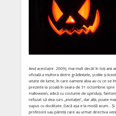
Anul acesta(nr. 2009), mai mult decât în toţi anii
oficială a multora dintre grădiniţele, şcolile şi lic
uitate de lume, în care oamenii abia au cu ce se îmb
prezinte la şcoală în seara de 31 octombrie spre
Halloween, adică cu costume de spiriduşi, fantome s
refuzat să dea curs „invitaţiei”, dar alţii, poate ma
supus cu docilitate. Dacă aşa e la modă acum… Şi o
profesorii sau părinţii care au urmat directiva ve