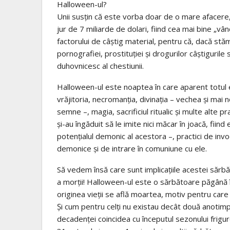
Halloween-ul?
Unii susţin că este vorba doar de o mare afacere, 
jur de 7 miliarde de dolari, fiind cea mai bine „
factorului de câştig material, pentru că, dacă stă
pornografiei, prostituţiei şi drogurilor câştiguril
duhovnicesc al chestiunii.
Halloween-ul este noaptea în care aparent totul es
vrăjitoria, necromanţia, divinaţia – vechea şi mai n
semne –, magia, sacrificiul ritualic şi multe alte p
şi-au îngăduit să le imite nici măcar în joacă, fiin
potenţialul demonic al acestora –, practici de invoca
demonice şi de intrare în comuniune cu ele.
Să vedem însă care sunt implicaţiile acestei sărbăto
a morţii! Halloween-ul este o sărbătoare păgână în
originea vieţii se află moartea, motiv pentru care 
Şi cum pentru celţi nu existau decât două anotimpuri,
decadenţei coincidea cu începutul sezonului frigur