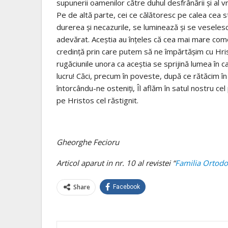
supunerii oamenilor către duhul desfrânării şi al vrăji
Pe de altă parte, cei ce călătoresc pe calea cea 
durerea şi necazurile, se luminează şi se veseles
adevărat. Aceştia au înţeles că cea mai mare com
credinţă prin care putem să ne împărtăşim cu Hrist
rugăciunile unora ca aceştia se sprijină lumea în c
lucru! Căci, precum în poveste, după ce rătăcim în
întorcându-ne osteniţi, Îl aflăm în satul nostru ce
pe Hristos cel răstignit.
Gheorghe Fecioru
Articol aparut in nr. 10 al revistei “
Familia Ortod
Share
Facebook