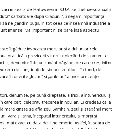
căci în seara de Halloween în S.U.A. se cheltuiesc anual în
vândută” sărbătoare după Crăciun. Nu negăm importanţa
m să ne gândim puţin, în tot ceea ce înseamnă industrie a
e sunt imense. Mai important ni se pare însă aspectul
te îngăduit: invocarea morţilor şi a duhurilor rele,
oua practică a prezicerii viitorului plecând de la anumite
ractici, denumite într-un cuvânt păgâne, pe care creştinii nu
d extrem de conştienţi de simbolismul lor – în fond, de
re în diferite „locuri” şi „prilejuri” a unor prezenţe
ri, denumite, pe bună dreptate, a fricii, a întunericului şi
 care celţii celebrau trecerea în noul an. Ei credeau că la
la mare cinste se afla zeul Samhain, zeul şi stăpânul morţii.
 vara şi iarna, începutul întunericului, al morţii şi
os, mai exact cu data de 1 noiembrie. Astfel, în seara de