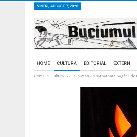
VINERI, AUGUST 7, 2026
HOME
CULTURĂ
EDITORIAL
EXTERN
Home
Cultură
Halloween – o sărbătoare păgână de iniţ