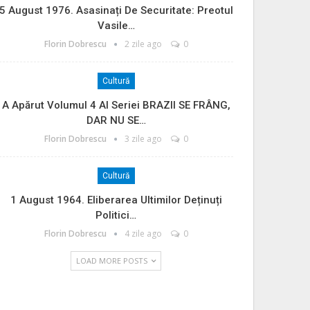
5 August 1976. Asasinați De Securitate: Preotul
Vasile…
Florin Dobrescu
2 zile ago
0
Cultură
A Apărut Volumul 4 Al Seriei BRAZII SE FRÂNG,
DAR NU SE…
Florin Dobrescu
3 zile ago
0
Cultură
1 August 1964. Eliberarea Ultimilor Deținuți
Politici…
Florin Dobrescu
4 zile ago
0
LOAD MORE POSTS