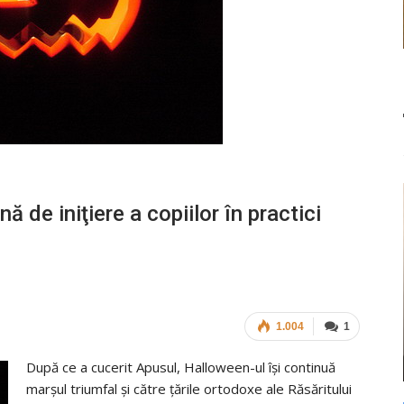
de iniţiere a copiilor în practici
1.004
1
După ce a cucerit Apusul, Halloween-ul îşi continuă
marşul triumfal şi către ţările ortodoxe ale Răsăritului