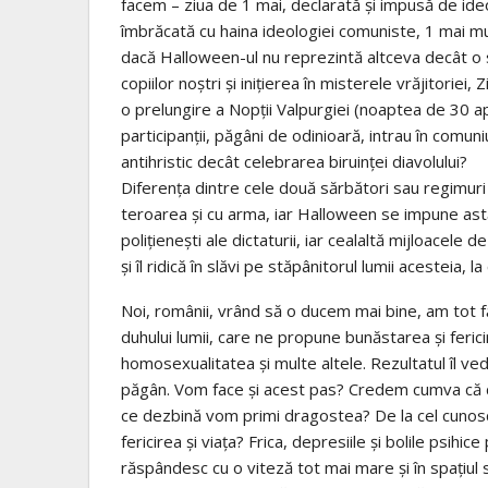
facem – ziua de 1 mai, declarată şi impusă de ideo
îmbrăcată cu haina ideologiei comuniste, 1 mai mu
dacă Halloween-ul nu reprezintă altceva decât o
copiilor noştri şi iniţierea în misterele vrăjitoriei,
o prelungire a Nopţii Valpurgiei (noaptea de 30 a
participanţii, păgâni de odinioară, intrau în comu
antihristic decât celebrarea biruinţei diavolului?
Diferenţa dintre cele două sărbători sau regimur
teroarea şi cu arma, iar Halloween se impune astă
poliţieneşti ale dictaturii, iar cealaltă mijloacele
şi îl ridică în slăvi pe stăpânitorul lumii acesteia, 
Noi, românii, vrând să o ducem mai bine, am tot f
duhului lumii, care ne propune bunăstarea şi feric
homosexualitatea şi multe altele. Rezultatul îl 
păgân. Vom face şi acest pas? Credem cumva că de 
ce dezbină vom primi dragostea? De la cel cunosc
fericirea şi viaţa? Frica, depresiile şi bolile psih
răspândesc cu o viteză tot mai mare şi în spaţiul