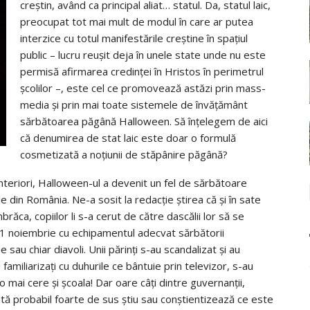
creştin, având ca principal aliat… statul. Da, statul laic,
preocupat tot mai mult de modul în care ar putea
interzice cu totul manifestările creştine în spaţiul
public – lucru reuşit deja în unele state unde nu este
permisă afirmarea credinţei în Hristos în perimetrul
şcolilor –, este cel ce promovează astăzi prin mass-
media şi prin mai toate sistemele de învăţământ
sărbătoarea păgână Halloween. Să înţelegem de aici
că denumirea de stat laic este doar o formulă
cosmetizată a noţiunii de stăpânire păgână?
 anteriori, Halloween-ul a devenit un fel de sărbătoare
eele din România. Ne-a sosit la redacţie ştirea că şi în sate
răca, copiilor li s-a cerut de către dascălii lor să se
 1 noiembrie cu echipamentul adecvat sărbătorii
au chiar diavoli. Unii părinţi s-au scandalizat şi au
i familiarizaţi cu duhurile ce bântuie prin televizor, s-au
 mai cere şi şcoala! Dar oare câţi dintre guvernanţii,
nită probabil foarte de sus ştiu sau conştientizează ce este