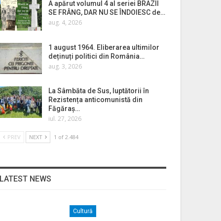
A apărut volumul 4 al seriei BRAZII
SE FRÂNG, DAR NU SE ÎNDOIESC de…
aug. 4, 2026
1 august 1964. Eliberarea ultimilor
deținuți politici din România…
aug. 3, 2026
La Sâmbăta de Sus, luptătorii în
Rezistența anticomunistă din
Făgăraș…
iul. 27, 2026
PREV
NEXT
1 of 2.484
LATEST NEWS
Cultură