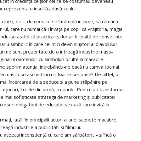
trucât în credinţa celţilor cei ce se costumau deveneau
 lor reprezenta o insultă adusă zeului.
 lui şi, deci, de ceea ce se întâmplă în lume, să rămână
l, care nu numai că-i învaţă pe copii că vrăjitoria, magia
ându-se astfel că practicarea lor ar fi lipsită de consecinţe,
riu simbolic în care cei mici devin slujitori ai diavolului?
ruri ne sunt prezentate de o întreagă industrie mass-
aginarul oamenilor cu simboluri oculte şi macabre
ă ne sporim atenţia, întrebându-ne dacă nu cumva tocmai
ei mască se ascund lucruri foarte serioase? De altfel, o
mai încercarea de a seduce şi a pune stăpânire pe
 batjocori, în cele din urmă, trupurile. Pentru a-i transforma
le mai sofisticate strategii de marketing şi publicitate:
 cursuri obligatorii de educaţie sexuală care invită la
maţi, iată!, în principalii actori ai unei scenete macabre,
eagă industrie a publicităţii şi filmului.
aceeaşi inconştienţă cu care am sărbătorit – şi încă o