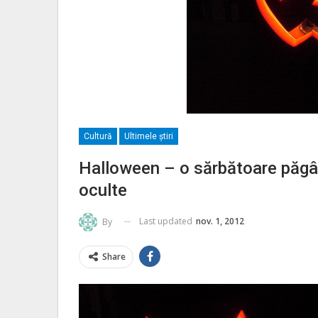
Cultură
Ultimele ştiri
Halloween – o sărbătoare păgână 
oculte
Last updated
nov. 1, 2012
By
Share