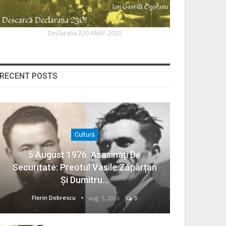
Declaratia 230 ANAF 2020
RECENT POSTS
Cultură
5 August 1976. Asasinați De
Securitate: Preotul Vasile Zăpârțan
Și Dumitru…
Florin Dobrescu
aug. 5, 2026
0