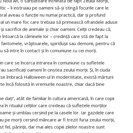
 Noul An, o sărbătoare închinată de fapt Zeului Morţii,
eltic – îi instruiau pe oameni să-şi stingă focurile care le
eral aveau o funcţie nu numai practică, dar şi profund
 deal un mare foc care trebuia să primească ofrandele aduse
i sacrificii de animale şi chiar oameni. Celţii credeau că,
întoarcă la căminele lor – credinţă care stă de fapt la
antomele, vrăjitoarele, spiriduşii sau demonii, pentru că
au să intre în contact şi în comuniune cu cei morţi.
in care se încerca intrarea în comuniune cu sufletele
au sacrificaţi oameni în cinstea zeului morţii. Şi, în ciuda
e se îmbracă Halloween-ul în modernitate, există mărturii
ste încă folosită în vremurile noastre, chiar dacă bine
e daţi”, atât de familiar în cultura americană, în care copii
a în ritualul celţilor care credeau că sufletele morţilor
ame şi umblau cerşind pe la casele lor. Iar gazdele care
u pe morţi cerşind mâncare ar fi trezit furia zeului morţii,
 fel, părinţii, dar mai ales copiii zilelor noastre sunt