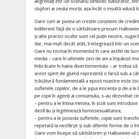
angrenaţi într-un scenariu simbolic tulburător, în
slujitori ai zeului morţii, aşa încât o insultă adusă
Oare cum ar putea un creştin conştient de credinţa
indiferent faţă de o sărbătoare precum Halloween-u
şi alte practici oculte sunt cel puţin neutre, suger
dar, mai mult decât atât, îi integrează într-un scena
Oare nu tocmai în momentul în care astfel de luc
media – care în ultimele zeci de ani a împânzit im
îmbrăcate în haina divertismentului – ar trebui s
acest spirit de glumă reprezintă o farsă sub a căr
trăsătură fundamentală a epocii noastre este toc
sufletele copiilor, de a le jupui inocenţa şi de a le
pe copii în agenţi ai consumului, s-au dezvoltat ce
– pentru a le întina mintea, în şcoli sunt introduse
desfrâu şi legitimează homosexualitatea;
– pentru a le poseda sufletele, copiii sunt transfor
repetată la nesfârşit şi sub diferite forme de o într
Oare vom începe să sărbătorim şi Halloween-ul cu 