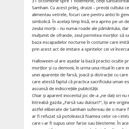
31 octombrie spre 1 noiembrie, celţii sărbătoreau
Samhain. Cu acest prilej, druizii – preoţii cultului c
alimentau vetrele, focuri care pentru antici în gen
simbolică. În acelaşi timp însă, era aprins pe un
zeului morţii – nu numai roade ale pământului, dar ş
mulţumit de ofrande, zeul permitea morţilor să se 
baza escapadelor nocturne în costume care imită f
prin acest act de imitare a spiritelor cei vii încerc
Halloween-ul are aşadar la bază practici oculte pr
morţilor şi cu demonii, în urma unui ritual în care er
unei aparenţe de farsă, joacă şi distracţie cu car
care atestă faptul că practica sacrificiului uman e
ascunsă de indiscreţiile publicităţii.
Chiar şi aparent inocentul joc de-a „ne daţi ori nu n
întreabă gazda „Farsă sau dulciuri?”, îşi are origine
astfel eliberate de Samhain sufereau de o mare fo
ar fi refuzat să potolească foamea celor ce-i imita
care i-ar fi supus unor farse sau blesteme. În acest