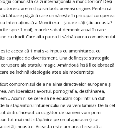
logia comunistă ca zi internaţională a muncitorilor? Deşi
ncitoresc are în chip simbolic aceeaşi origine. Pentru că
 sărbătoare păgână care urmăreşte în principal coruperea
 Ziua Internaţională a Muncii era – şi oare câţi ştiu aceasta? –
prilie spre 1 mai), marele sabat demonic anual în care
niune cu dracii. Care alta putea fi sărbătoarea comunismului
i este aceea că 1 mai s-a impus cu ameninţarea, cu
zi ca mijloc de divertisment. Una defineşte strategiile
 de corupere ale statului magic. Amândouă însă îl celebrează
la care se închină ideologiile atee ale modernităţii.
ăcut compromisul de a ne alinia directivelor europene şi
irea. Am liberalizat avortul, pornografia, desfrânarea,
vedem… Acum ni se cere să ne educăm copii într-un duh
la stăpânitorul întunericului ne va veni lumina? De la cel
ut dintru început ca ucigător de oameni vom primi
ice pun tot mai mult stăpânire pe omul apusean şi se
 societăţii noastre. Aceasta este urmarea firească a