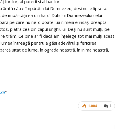
toriilor, al puterii şi al banilor.
strâmtă către împărăţia lui Dumnezeu, deşi nu le lipsesc
c de împărtăşirea din harul Duhului Dumnezeului celui
oară pe care nu ne-o poate lua nimeni e însăşi dreapta
os, piatra cea din capul unghiului. Deşi nu sunt mulţi, pe
are trăim. Ce bine ar fi dacă am înţelege tot mai mulţi acest
 lumea întreagă pentru a găsi adevărul şi fericirea,
l parcă uitat de lume, în ograda noastră, în inima noastră,
oxa
”
1.004
1