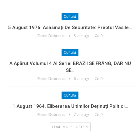
Cultură
5 August 1976. Asasinați De Securitate: Preotul Vasile…
Florin Dobrescu
5 zile ago
0
Cultură
A Apărut Volumul 4 Al Seriei BRAZII SE FRÂNG, DAR NU
SE…
Florin Dobrescu
6 zile ago
0
Cultură
1 August 1964. Eliberarea Ultimilor Deținuți Politici…
Florin Dobrescu
7 zile ago
0
LOAD MORE POSTS