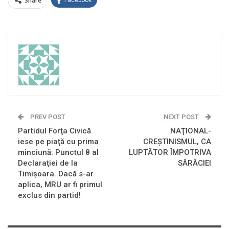
Share
Facebook
PREV POST
NEXT POST
Partidul Forţa Civică
NAŢIONAL-
iese pe piaţă cu prima
CREŞTINISMUL, CA
minciună: Punctul 8 al
LUPTĂTOR ÎMPOTRIVA
Declaraţiei de la
SĂRĂCIEI
Timişoara. Dacă s-ar
aplica, MRU ar fi primul
exclus din partid!