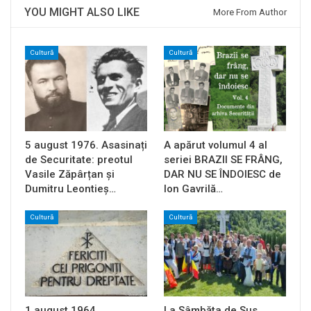
YOU MIGHT ALSO LIKE
More From Author
Cultură
Cultură
5 august 1976. Asasinați
A apărut volumul 4 al
de Securitate: preotul
seriei BRAZII SE FRÂNG,
Vasile Zăpârțan și
DAR NU SE ÎNDOIESC de
Dumitru Leontieș…
Ion Gavrilă…
Cultură
Cultură
1 august 1964.
La Sâmbăta de Sus,