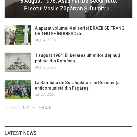
5 August 1976. Asasinați De Securitate:
Preotul Vasile Zăpârțan Și Dumitru…
A apărut volumul 4 al seriei BRAZII SE FRÂNG,
DAR NU SE ÎNDOIESC de…
aug. 4, 2026
1 august 1964. Eliberarea ultimilor deținuți
politici din România…
aug. 3, 2026
La Sâmbăta de Sus, luptătorii în Rezistența
anticomunistă din Făgăraș…
iul. 27, 2026
PREV
NEXT
1 of 2.484
LATEST NEWS