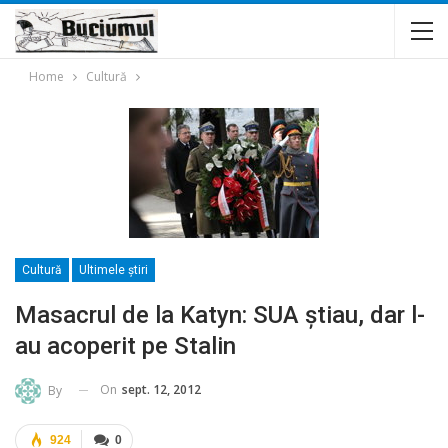
Home
Cultură
Cultură
Ultimele ştiri
Masacrul de la Katyn: SUA știau, dar l-
au acoperit pe Stalin
On
sept. 12, 2012
By
924
0