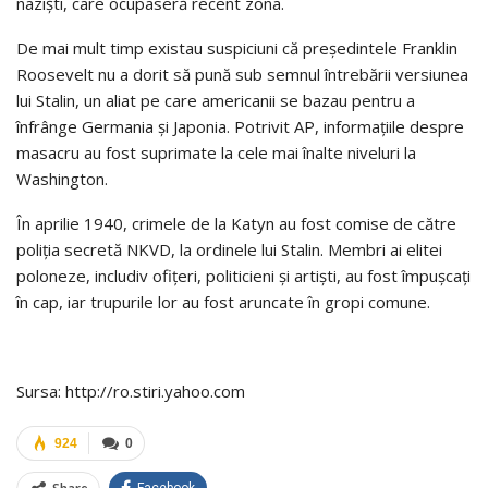
naziști, care ocupaseră recent zona.
De mai mult timp existau suspiciuni că președintele Franklin
Roosevelt nu a dorit să pună sub semnul întrebării versiunea
lui Stalin, un aliat pe care americanii se bazau pentru a
înfrânge Germania și Japonia. Potrivit AP, informațiile despre
masacru au fost suprimate la cele mai înalte niveluri la
Washington.
În aprilie 1940, crimele de la Katyn au fost comise de către
poliția secretă NKVD, la ordinele lui Stalin. Membri ai elitei
poloneze, includiv ofițeri, politicieni și artiști, au fost împușcați
în cap, iar trupurile lor au fost aruncate în gropi comune.
Sursa: http://ro.stiri.yahoo.com
924
0