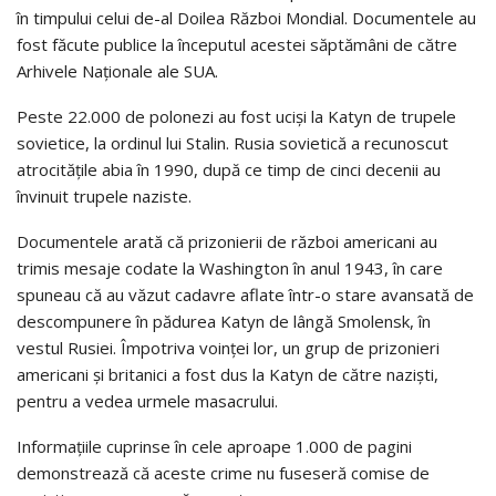
în timpului celui de-al Doilea Război Mondial. Documentele au
fost făcute publice la începutul acestei săptămâni de către
Arhivele Naționale ale SUA.
Peste 22.000 de polonezi au fost uciși la Katyn de trupele
sovietice, la ordinul lui Stalin. Rusia sovietică a recunoscut
atrocitățile abia în 1990, după ce timp de cinci decenii au
învinuit trupele naziste.
Documentele arată că prizonierii de război americani au
trimis mesaje codate la Washington în anul 1943, în care
spuneau că au văzut cadavre aflate într-o stare avansată de
descompunere în pădurea Katyn de lângă Smolensk, în
vestul Rusiei. Împotriva voinței lor, un grup de prizonieri
americani și britanici a fost dus la Katyn de către naziști,
pentru a vedea urmele masacrului.
Informațiile cuprinse în cele aproape 1.000 de pagini
demonstrează că aceste crime nu fuseseră comise de