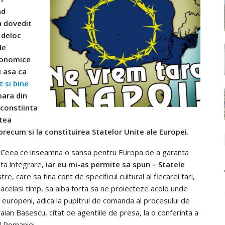
nd
a dovedit
 deloc
de
economice
i asa ca
 si bine
para din
 constiinta
atea
, precum si la constituirea Statelor Unite ale Europei.
lui. Ceea ce inseamna o sansa pentru Europa de a garanta
ta integrare,
iar eu mi-as permite sa spun – Statele
e, care sa tina cont de specificul cultural al fiecarei tari,
 acelasi timp, sa aiba forta sa ne proiecteze acolo unde
e europeni, adica la pupitrul de comanda al procesului de
aian Basescu, citat de agentiile de presa, la o conferinta a
l Romaniei.