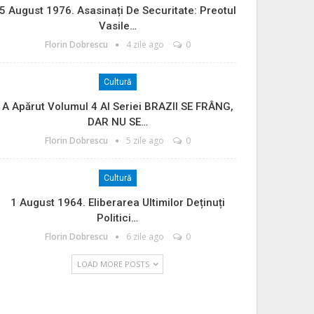
5 August 1976. Asasinați De Securitate: Preotul
Vasile…
Florin Dobrescu
4 zile ago
0
Cultură
A Apărut Volumul 4 Al Seriei BRAZII SE FRÂNG,
DAR NU SE…
Florin Dobrescu
5 zile ago
0
Cultură
1 August 1964. Eliberarea Ultimilor Deținuți
Politici…
Florin Dobrescu
6 zile ago
0
LOAD MORE POSTS