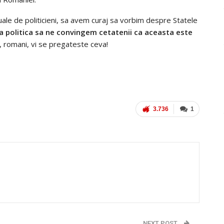
uale de politicieni, sa avem curaj sa vorbim despre Statele
a politica sa ne convingem cetatenii ca aceasta este
e, romani, vi se pregateste ceva!
3.736
1
NEXT POST