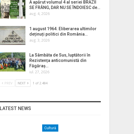
A apărut volumul 4 al seriei BRAZII
SE FRÂNG, DAR NU SE ÎNDOIESC de…
aug. 4, 2026
1 august 1964. Eliberarea ultimilor
deținuți politici din România…
aug. 3, 2026
La Sâmbăta de Sus, luptătorii în
Rezistența anticomunistă din
Făgăraș…
iul. 27, 2026
PREV
NEXT
1 of 2.484
LATEST NEWS
Cultură