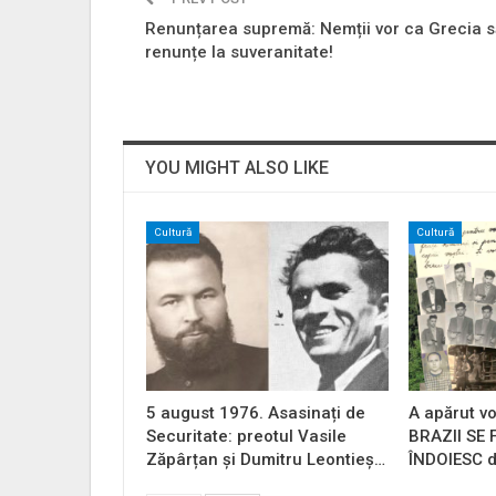
Renunțarea supremă: Nemții vor ca Grecia s
renunțe la suveranitate!
YOU MIGHT ALSO LIKE
Cultură
Cultură
5 august 1976. Asasinați de
A apărut vo
Securitate: preotul Vasile
BRAZII SE
Zăpârțan și Dumitru Leontieș…
ÎNDOIESC d