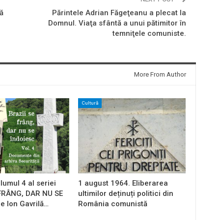
ă
Părintele Adrian Făgeţeanu a plecat la
Domnul. Viaţa sfântă a unui pătimitor în
temniţele comuniste.
More From Author
Cultură
lumul 4 al seriei
1 august 1964. Eliberarea
 FRÂNG, DAR NU SE
ultimilor deținuți politici din
e Ion Gavrilă…
România comunistă