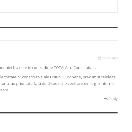
15 ani ago
aniei NU este in contradictie TOTALA cu Constitutia….
ile tratatelor constitutive ale Uniunii Europene, precum şi celelalte
riu, au prioritate faţă de dispoziţiile contrare din legile interne,
erare.
Reply