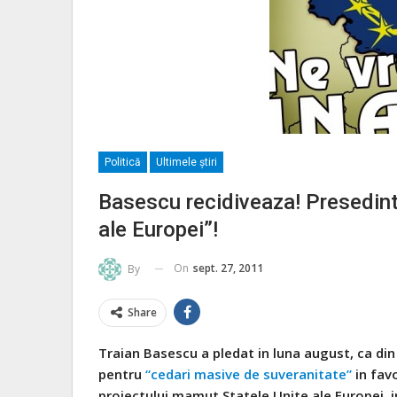
Politică
Ultimele ştiri
Basescu recidiveaza! Presedint
ale Europei”!
On
sept. 27, 2011
By
Share
Traian Basescu a pledat in luna august, ca din
pentru
“cedari masive de suveranitate”
in fav
proiectului mamut Statele Unite ale Europei, i