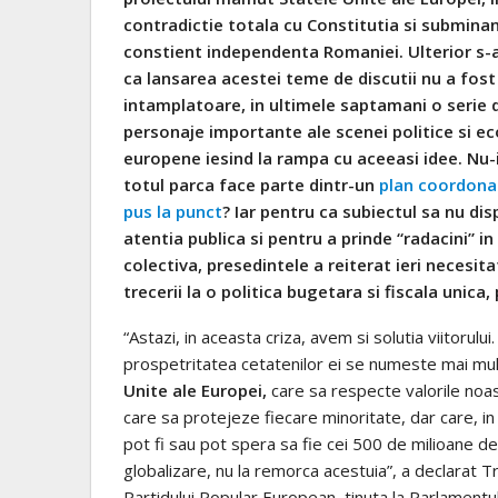
contradictie totala cu Constitutia si submina
constient independenta Romaniei. Ulterior s-
ca lansarea acestei teme de discutii nu a fost
intamplatoare, in ultimele saptamani o serie 
personaje importante ale scenei politice si 
europene iesind la rampa cu aceeasi idee. Nu-
totul parca face parte dintr-un
plan coordonat
pus la punct
? Iar pentru ca subiectul sa nu dis
atentia publica si pentru a prinde “radacini” in
colectiva, presedintele a reiterat ieri necesit
trecerii la o politica bugetara si fiscala unica
“Astazi, in aceasta criza, avem si solutia viitoru
prospetritatea cetatenilor ei se numeste mai mul
Unite ale Europei,
care sa respecte valorile noastr
care sa protejeze fiecare minoritate, dar care, in
pot fi sau pot spera sa fie cei 500 de milioane d
globalizare, nu la remorca acestuia”, a declarat Tr
Partidului Popular European, tinuta la Parlamentu