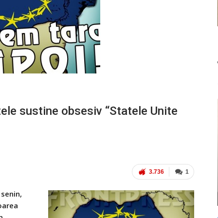
ele sustine obsesiv “Statele Unite
3.736
1
 senin,
oarea
n