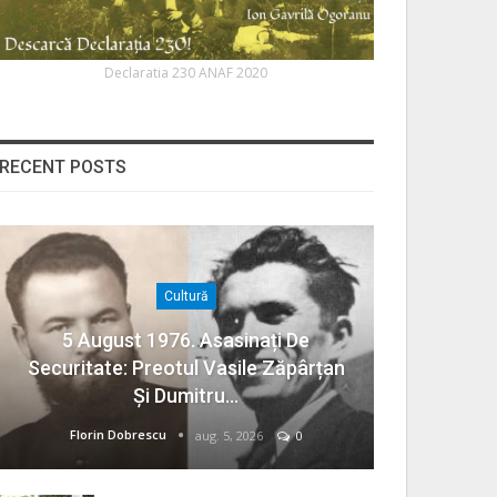
Declaratia 230 ANAF 2020
RECENT POSTS
Cultură
5 August 1976. Asasinați De
Securitate: Preotul Vasile Zăpârțan
Și Dumitru…
Florin Dobrescu
aug. 5, 2026
0