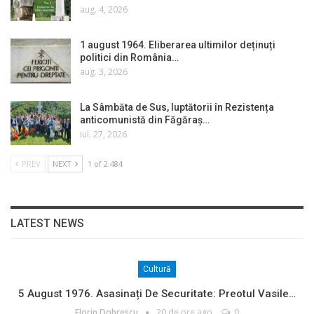
aug. 4, 2026
1 august 1964. Eliberarea ultimilor deținuți
politici din România…
aug. 3, 2026
La Sâmbăta de Sus, luptătorii în Rezistența
anticomunistă din Făgăraș…
iul. 27, 2026
PREV
NEXT
1 of 2.484
LATEST NEWS
Cultură
5 August 1976. Asasinați De Securitate: Preotul Vasile…
Florin Dobrescu
20 de ore ago
0