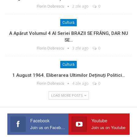
Florin Dobrescu
2 zile ago
0
Cultură
A Apărut Volumul 4 Al Seriei BRAZII SE FRÂNG, DAR NU
SE…
Florin Dobrescu
3 zile ago
0
Cultură
1 August 1964. Eliberarea Ultimilor Deținuți Politici…
Florin Dobrescu
4 zile ago
0
LOAD MORE POSTS
Facebook
Youtube
Join us on Facebook
Join us on Youtube