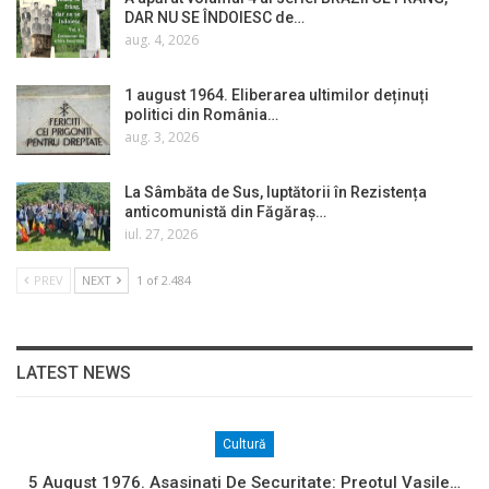
DAR NU SE ÎNDOIESC de…
aug. 4, 2026
1 august 1964. Eliberarea ultimilor deținuți
politici din România…
aug. 3, 2026
La Sâmbăta de Sus, luptătorii în Rezistența
anticomunistă din Făgăraș…
iul. 27, 2026
PREV
NEXT
1 of 2.484
LATEST NEWS
Cultură
5 August 1976. Asasinați De Securitate: Preotul Vasile…