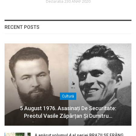
Declaratia 230 ANAF 2020
RECENT POSTS
Cultură
5 August 1976. Asasinați De Securitate:
Preotul Vasile Zăpârțan Și Dumitru…
A apărut volumul 4 al seriei BRAZII SE FRÂNG,