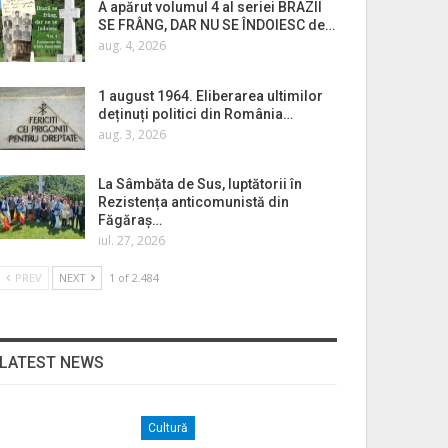
A apărut volumul 4 al seriei BRAZII
SE FRÂNG, DAR NU SE ÎNDOIESC de…
aug. 4, 2026
1 august 1964. Eliberarea ultimilor
deținuți politici din România…
aug. 3, 2026
La Sâmbăta de Sus, luptătorii în
Rezistența anticomunistă din
Făgăraș…
iul. 27, 2026
PREV
NEXT
1 of 2.484
LATEST NEWS
Cultură