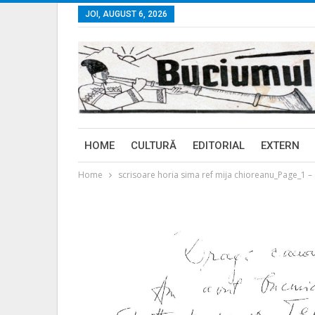
JOI, AUGUST 6, 2026
HOME
CULTURĂ
EDITORIAL
EXTERN
Home
scrisoare horia sima ref mija chioreanu_Page_1 –