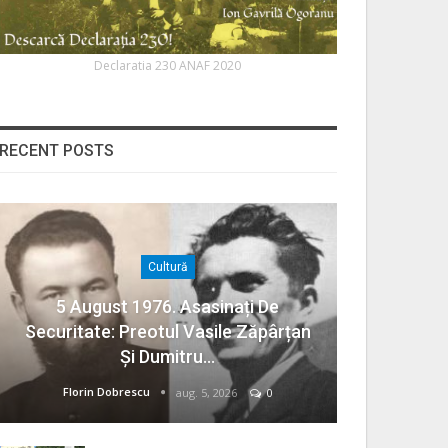
Declaratia 230 ANAF 2020
RECENT POSTS
Cultură
5 August 1976. Asasinați De
Securitate: Preotul Vasile Zăpârțan
Și Dumitru…
Florin Dobrescu
aug. 5, 2026
0