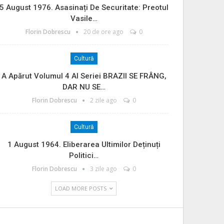
5 August 1976. Asasinați De Securitate: Preotul
Vasile…
Florin Dobrescu
20 de ore ago
0
Cultură
A Apărut Volumul 4 Al Seriei BRAZII SE FRÂNG,
DAR NU SE…
Florin Dobrescu
2 zile ago
0
Cultură
1 August 1964. Eliberarea Ultimilor Deținuți
Politici…
Florin Dobrescu
3 zile ago
0
LOAD MORE POSTS