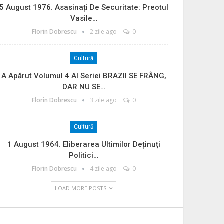
5 August 1976. Asasinați De Securitate: Preotul
Vasile…
Florin Dobrescu
2 zile ago
0
Cultură
A Apărut Volumul 4 Al Seriei BRAZII SE FRÂNG,
DAR NU SE…
Florin Dobrescu
3 zile ago
0
Cultură
1 August 1964. Eliberarea Ultimilor Deținuți
Politici…
Florin Dobrescu
4 zile ago
0
LOAD MORE POSTS