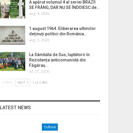
A apărut volumul 4 al seriei BRAZII
SE FRÂNG, DAR NU SE ÎNDOIESC de…
aug. 4, 2026
1 august 1964. Eliberarea ultimilor
deținuți politici din România…
aug. 3, 2026
La Sâmbăta de Sus, luptătorii în
Rezistența anticomunistă din
Făgăraș…
iul. 27, 2026
PREV
NEXT
1 of 2.484
LATEST NEWS
Cultură