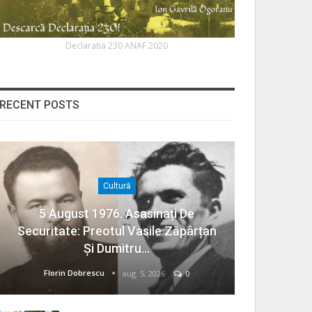
Declaratia 230 ANAF 2020
RECENT POSTS
Cultură
5 August 1976. Asasinați De
Securitate: Preotul Vasile Zăpârțan
Și Dumitru…
Florin Dobrescu
aug. 5, 2026
0