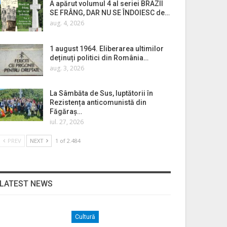
A apărut volumul 4 al seriei BRAZII
SE FRÂNG, DAR NU SE ÎNDOIESC de…
aug. 4, 2026
1 august 1964. Eliberarea ultimilor
deținuți politici din România…
aug. 3, 2026
La Sâmbăta de Sus, luptătorii în
Rezistența anticomunistă din
Făgăraș…
iul. 27, 2026
PREV
NEXT
1 of 2.484
LATEST NEWS
Cultură