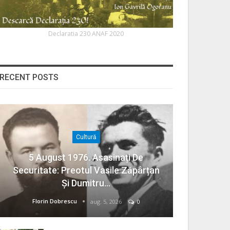
Declaratia 230 ANAF 2020
RECENT POSTS
Cultură
5 August 1976. Asasinați De
Securitate: Preotul Vasile Zăpârțan
Și Dumitru…
Florin Dobrescu
aug. 5, 2026
0