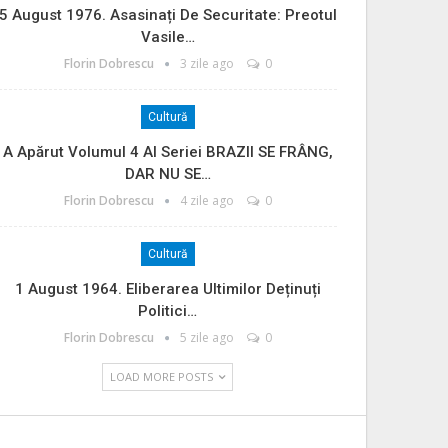
5 August 1976. Asasinați De Securitate: Preotul
Vasile…
Florin Dobrescu
3 zile ago
0
Cultură
A Apărut Volumul 4 Al Seriei BRAZII SE FRÂNG,
DAR NU SE…
Florin Dobrescu
4 zile ago
0
Cultură
1 August 1964. Eliberarea Ultimilor Deținuți
Politici…
Florin Dobrescu
5 zile ago
0
LOAD MORE POSTS