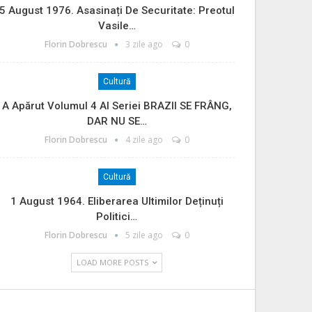
5 August 1976. Asasinați De Securitate: Preotul
Vasile…
Florin Dobrescu
3 zile ago
0
Cultură
A Apărut Volumul 4 Al Seriei BRAZII SE FRÂNG,
DAR NU SE…
Florin Dobrescu
4 zile ago
0
Cultură
1 August 1964. Eliberarea Ultimilor Deținuți
Politici…
Florin Dobrescu
5 zile ago
0
LOAD MORE POSTS