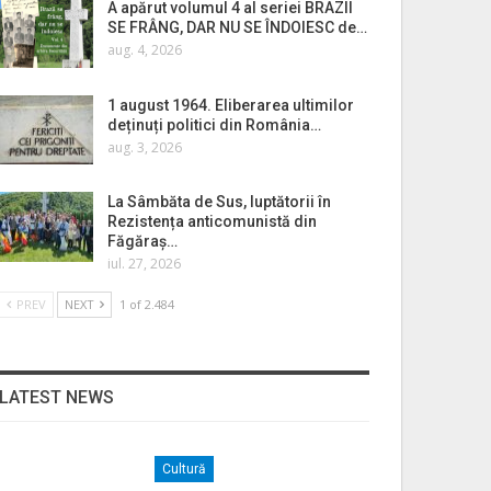
A apărut volumul 4 al seriei BRAZII
SE FRÂNG, DAR NU SE ÎNDOIESC de…
aug. 4, 2026
1 august 1964. Eliberarea ultimilor
deținuți politici din România…
aug. 3, 2026
La Sâmbăta de Sus, luptătorii în
Rezistența anticomunistă din
Făgăraș…
iul. 27, 2026
PREV
NEXT
1 of 2.484
LATEST NEWS
Cultură