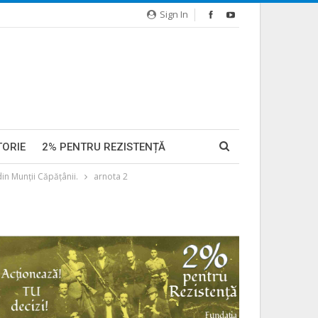
Sign In
TORIE
2% PENTRU REZISTENȚĂ
din Munţii Căpăţânii.
arnota 2