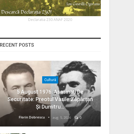
Declaratia 230 ANAF 2020
RECENT POSTS
Cultură
5 August 1976. Asasinați De
Securitate: Preotul Vasile Zăpârțan
Și Dumitru…
Florin Dobrescu
aug. 5, 2026
0