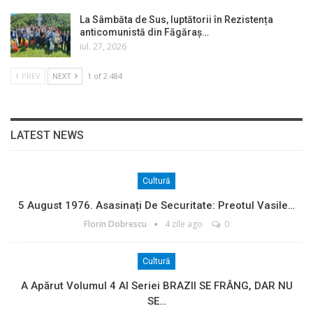
La Sâmbăta de Sus, luptătorii în Rezistența
anticomunistă din Făgăraș…
iul. 27, 2026
PREV
NEXT
1 of 2.484
LATEST NEWS
Cultură
5 August 1976. Asasinați De Securitate: Preotul Vasile…
Florin Dobrescu
4 zile ago
0
Cultură
A Apărut Volumul 4 Al Seriei BRAZII SE FRÂNG, DAR NU
SE…