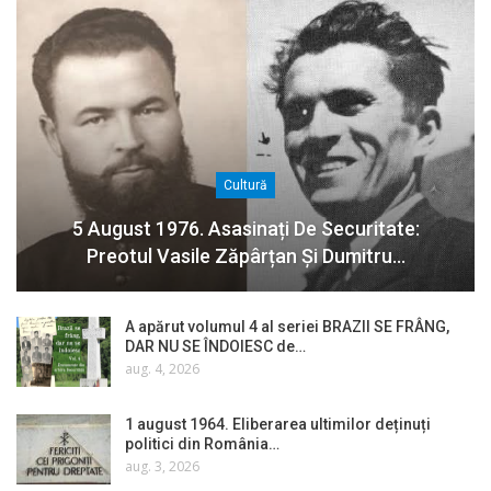
Cultură
5 August 1976. Asasinați De Securitate:
Preotul Vasile Zăpârțan Și Dumitru…
A apărut volumul 4 al seriei BRAZII SE FRÂNG,
DAR NU SE ÎNDOIESC de…
aug. 4, 2026
1 august 1964. Eliberarea ultimilor deținuți
politici din România…
aug. 3, 2026