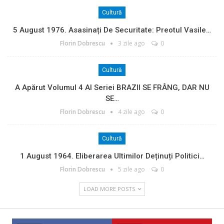
Cultură
5 August 1976. Asasinați De Securitate: Preotul Vasile…
Florin Dobrescu
3 zile ago
0
Cultură
A Apărut Volumul 4 Al Seriei BRAZII SE FRÂNG, DAR NU
SE…
Florin Dobrescu
4 zile ago
0
Cultură
1 August 1964. Eliberarea Ultimilor Deținuți Politici…
Florin Dobrescu
5 zile ago
0
LOAD MORE POSTS