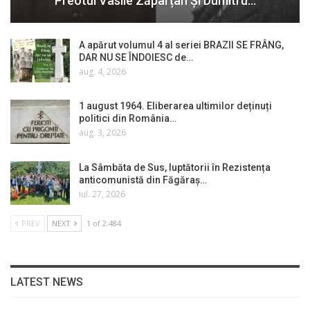
Preotul Vasile Zăpârțan Și Dumitru…
A apărut volumul 4 al seriei BRAZII SE FRÂNG,
DAR NU SE ÎNDOIESC de…
aug. 4, 2026
1 august 1964. Eliberarea ultimilor deținuți
politici din România…
aug. 3, 2026
La Sâmbăta de Sus, luptătorii în Rezistența
anticomunistă din Făgăraș…
iul. 27, 2026
PREV
NEXT
1 of 2.484
LATEST NEWS