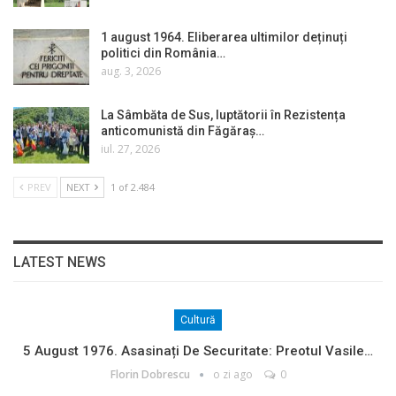
1 august 1964. Eliberarea ultimilor deținuți
politici din România…
aug. 3, 2026
La Sâmbăta de Sus, luptătorii în Rezistența
anticomunistă din Făgăraș…
iul. 27, 2026
PREV
NEXT
1 of 2.484
LATEST NEWS
Cultură
5 August 1976. Asasinați De Securitate: Preotul Vasile…
Florin Dobrescu
o zi ago
0