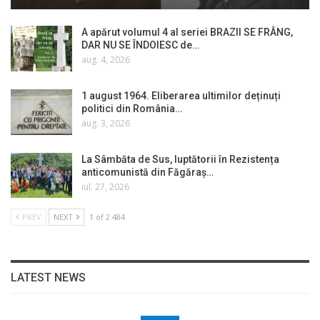
A apărut volumul 4 al seriei BRAZII SE FRÂNG,
DAR NU SE ÎNDOIESC de…
aug. 4, 2026
1 august 1964. Eliberarea ultimilor deținuți
politici din România…
aug. 3, 2026
La Sâmbăta de Sus, luptătorii în Rezistența
anticomunistă din Făgăraș…
iul. 27, 2026
PREV
NEXT
1 of 2.484
LATEST NEWS