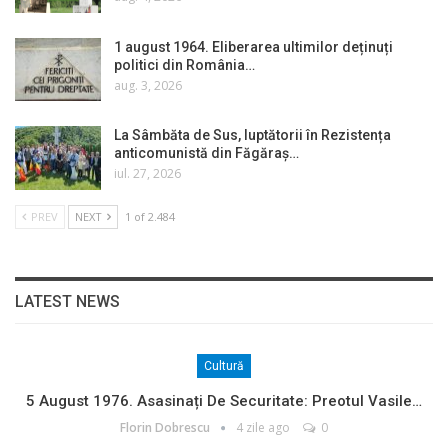
1 august 1964. Eliberarea ultimilor deținuți
politici din România…
aug. 3, 2026
La Sâmbăta de Sus, luptătorii în Rezistența
anticomunistă din Făgăraș…
iul. 27, 2026
PREV
NEXT
1 of 2.484
LATEST NEWS
Cultură
5 August 1976. Asasinați De Securitate: Preotul Vasile…
Florin Dobrescu
4 zile ago
0