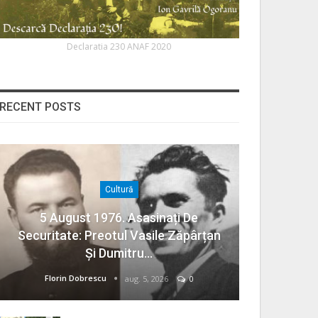
Declaratia 230 ANAF 2020
RECENT POSTS
Cultură
5 August 1976. Asasinați De
Securitate: Preotul Vasile Zăpârțan
Și Dumitru…
Florin Dobrescu
aug. 5, 2026
0