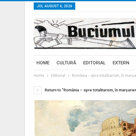
JOI, AUGUST 6, 2026
HOME
CULTURĂ
EDITORIAL
EXTERN
Home
Editorial
România – spre totalitarism, în marşa
Return to "România – spre totalitarism, în marşarie