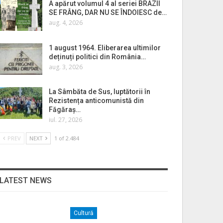
A apărut volumul 4 al seriei BRAZII
SE FRÂNG, DAR NU SE ÎNDOIESC de…
aug. 4, 2026
1 august 1964. Eliberarea ultimilor
deținuți politici din România…
aug. 3, 2026
La Sâmbăta de Sus, luptătorii în
Rezistența anticomunistă din
Făgăraș…
iul. 27, 2026
PREV
NEXT
1 of 2.484
LATEST NEWS
Cultură