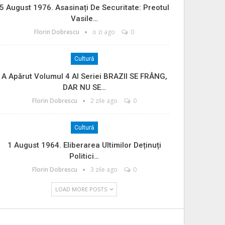
5 August 1976. Asasinați De Securitate: Preotul
Vasile…
Florin Dobrescu
o zi ago
0
Cultură
A Apărut Volumul 4 Al Seriei BRAZII SE FRÂNG,
DAR NU SE…
Florin Dobrescu
2 zile ago
0
Cultură
1 August 1964. Eliberarea Ultimilor Deținuți
Politici…
Florin Dobrescu
3 zile ago
0
LOAD MORE POSTS