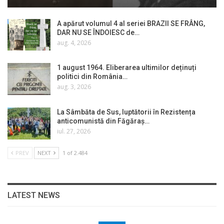
A apărut volumul 4 al seriei BRAZII SE FRÂNG,
DAR NU SE ÎNDOIESC de…
aug. 4, 2026
1 august 1964. Eliberarea ultimilor deținuți
politici din România…
aug. 3, 2026
La Sâmbăta de Sus, luptătorii în Rezistența
anticomunistă din Făgăraș…
iul. 27, 2026
PREV
NEXT
1 of 2.484
LATEST NEWS