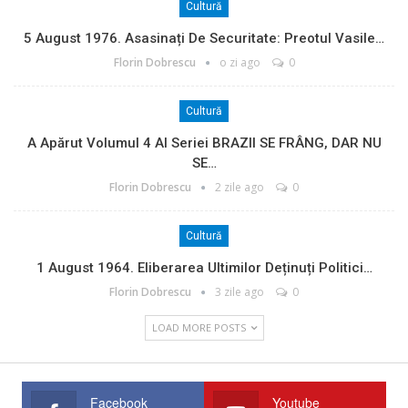
Cultură
5 August 1976. Asasinați De Securitate: Preotul Vasile…
Florin Dobrescu
o zi ago
0
Cultură
A Apărut Volumul 4 Al Seriei BRAZII SE FRÂNG, DAR NU
SE…
Florin Dobrescu
2 zile ago
0
Cultură
1 August 1964. Eliberarea Ultimilor Deținuți Politici…
Florin Dobrescu
3 zile ago
0
LOAD MORE POSTS
Facebook
Youtube