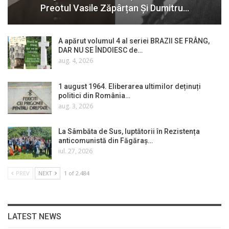
Preotul Vasile Zăpârțan Și Dumitru…
A apărut volumul 4 al seriei BRAZII SE FRÂNG,
DAR NU SE ÎNDOIESC de…
aug. 4, 2026
1 august 1964. Eliberarea ultimilor deținuți
politici din România…
aug. 3, 2026
La Sâmbăta de Sus, luptătorii în Rezistența
anticomunistă din Făgăraș…
iul. 27, 2026
PREV
NEXT
1 of 2.484
LATEST NEWS