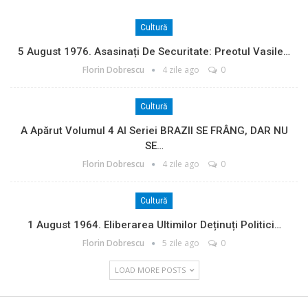
Cultură
5 August 1976. Asasinați De Securitate: Preotul Vasile…
Florin Dobrescu
4 zile ago
0
Cultură
A Apărut Volumul 4 Al Seriei BRAZII SE FRÂNG, DAR NU
SE…
Florin Dobrescu
4 zile ago
0
Cultură
1 August 1964. Eliberarea Ultimilor Deținuți Politici…
Florin Dobrescu
5 zile ago
0
LOAD MORE POSTS