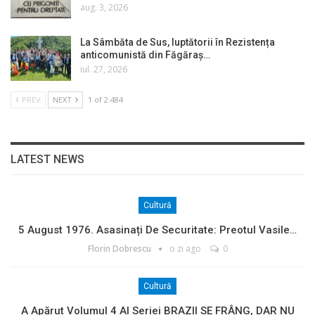
aug. 3, 2026
La Sâmbăta de Sus, luptătorii în Rezistența
anticomunistă din Făgăraș…
iul. 27, 2026
PREV
NEXT
1 of 2.484
LATEST NEWS
Cultură
5 August 1976. Asasinați De Securitate: Preotul Vasile…
Florin Dobrescu
o zi ago
0
Cultură
A Apărut Volumul 4 Al Seriei BRAZII SE FRÂNG, DAR NU