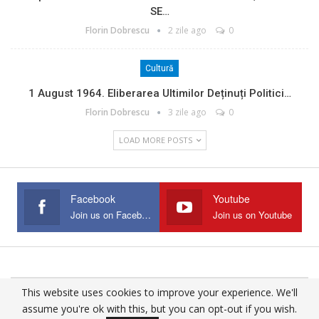
SE…
Florin Dobrescu
2 zile ago
0
Cultură
1 August 1964. Eliberarea Ultimilor Deținuți Politici…
Florin Dobrescu
3 zile ago
0
LOAD MORE POSTS
Facebook
Youtube
Join us on Facebook
Join us on Youtube
This website uses cookies to improve your experience. We'll
© 2025 - All Rights Reserved.
assume you're ok with this, but you can opt-out if you wish.
Website Design:
Buciumul