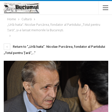
Home
Cultură
„Urlă haita”. Nicolae Purcărea, fondator al Partidului „Totul pentru
Ţară”, şi-a lansat memoriile la Bucureşti.
Return to "„Urlă haita”. Nicolae Purcărea, fondator al Partidului
„Totul pentru Ţară”,…"