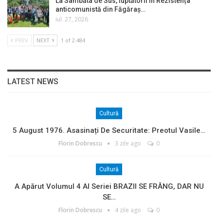
La Sâmbăta de Sus, luptătorii în Rezistența
anticomunistă din Făgăraș…
iul. 27, 2026
PREV
NEXT
1 of 2.484
LATEST NEWS
Cultură
5 August 1976. Asasinați De Securitate: Preotul Vasile…
Florin Dobrescu
3 zile ago
0
Cultură
A Apărut Volumul 4 Al Seriei BRAZII SE FRÂNG, DAR NU
SE…
Florin Dobrescu
4 zile ago
0