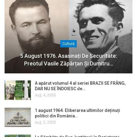
Cultură
5 August 1976. Asasinați De Securitate:
Preotul Vasile Zăpârțan Și Dumitru…
A apărut volumul 4 al seriei BRAZII SE FRÂNG,
DAR NU SE ÎNDOIESC de…
aug. 4, 2026
1 august 1964. Eliberarea ultimilor deținuți
politici din România…
aug. 3, 2026