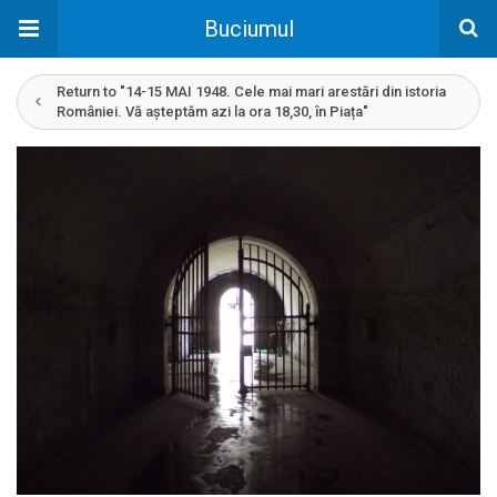
Buciumul
Return to "14-15 MAI 1948. Cele mai mari arestări din istoria
României. Vă așteptăm azi la ora 18,30, în Piața"