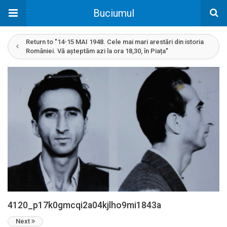
Buciumul
Return to "14-15 MAI 1948. Cele mai mari arestări din istoria
României. Vă așteptăm azi la ora 18,30, în Piața"
4120_p17k0gmcqi2a04kjlho9mi1843a
Next