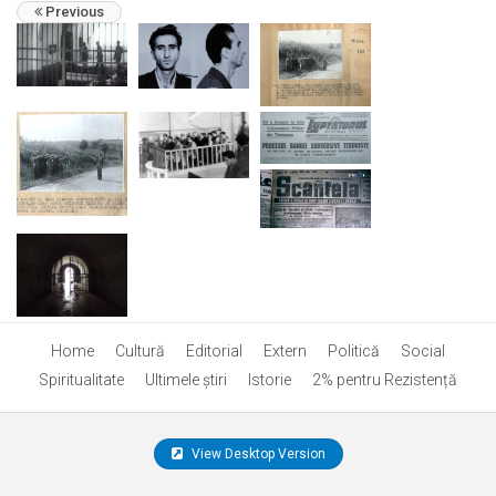
Previous
Home
Cultură
Editorial
Extern
Politică
Social
Spiritualitate
Ultimele ştiri
Istorie
2% pentru Rezistență
View Desktop Version