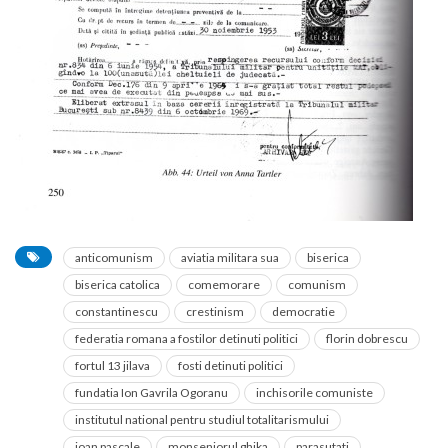
anticomunism
aviatia militara sua
biserica
biserica catolica
comemorare
comunism
constantinescu
crestinism
democratie
federatia romana a fostilor detinuti politici
florin dobrescu
fortul 13 jilava
fosti detinuti politici
fundatia Ion Gavrila Ogoranu
inchisorile comuniste
institutul national pentru studiul totalitarismului
ioan pascale
monseniorul ghika
parasutati