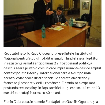
Reputatul istoric Radu Ciuceanu, preşedintele Institutului
Naţional pentru Studiul Totalitarismului, fiind el însuşi luptător
în rezistenţa armată anticomunistă şi fost deţinut politic, a
deschis seara printr-o comunicare impresionantă despre amplul
context politic intern şi internaţional care a făcut posibilă
această colaborare dintre serviciile secrete americane şi
franceze şi respectiv exilul românesc. Domnia sa a exprimat
profunda recunoştinţă în faţa sacrificiului şi eroismului celor 13
martiri executaţi în urmă cu 60 de ani.
Florin Dobrescu, în numele Fundaţiei Ion Gavrilă Ogoranu şi a