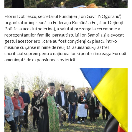
Florin Dobrescu, secretarul Fundaţiei „Ion Gavrilă Ogoranu”,
organizator împreună cu Federaţia Română a Foştilor Deţinuţi
Politici a acestui pelerinaj, a salutat prezenţa la ceremonie a
reprezentanţilor familiei paraşutistului Ion Samoilă şi a evocat
gestul acestor eroi, care au fost conştienţi că pleacă într-o
misiune cu şanse minime de reuşită, asumându-şi astfel
sacrificiul suprem pentru naţiunea lor şi pentru întreaga Europă
ameninţată de expansiunea sovietică.