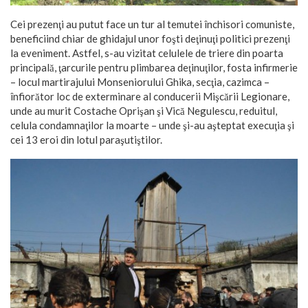
Cei prezenţi au putut face un tur al temutei închisori comuniste,
beneficiind chiar de ghidajul unor foşti deţinuţi politici prezenţi
la eveniment. Astfel, s-au vizitat celulele de triere din poarta
principală, ţarcurile pentru plimbarea deţinuţilor, fosta infirmerie
– locul martirajului Monseniorului Ghika, secţia, cazimca –
înfiorător loc de exterminare al conducerii Mişcării Legionare,
unde au murit Costache Oprişan şi Vică Negulescu, reduitul,
celula condamnaţilor la moarte – unde şi-au aşteptat execuţia şi
cei 13 eroi din lotul paraşutiştilor.