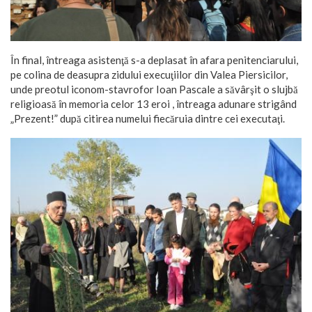
În final, întreaga asistenţă s-a deplasat în afara penitenciarului,
pe colina de deasupra zidului execuţiilor din Valea Piersicilor,
unde preotul iconom-stavrofor Ioan Pascale a săvârşit o slujbă
religioasă în memoria celor 13 eroi , întreaga adunare strigând
„Prezent!” după citirea numelui fiecăruia dintre cei executaţi.