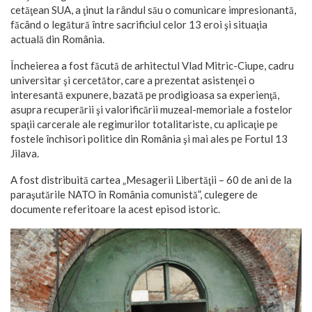
cetăţean SUA, a ţinut la rândul său o comunicare impresionantă,
făcând o legătură între sacrificiul celor 13 eroi şi situaţia
actuală din România.
Încheierea a fost făcută de arhitectul Vlad Mitric-Ciupe, cadru
universitar şi cercetător, care a prezentat asistenţei o
interesantă expunere, bazată pe prodigioasa sa experienţă,
asupra recuperării şi valorificării muzeal-memoriale a fostelor
spaţii carcerale ale regimurilor totalitariste, cu aplicaţie pe
fostele închisori politice din România şi mai ales pe Fortul 13
Jilava.
A fost distribuită cartea „Mesagerii Libertăţii – 60 de ani de la
paraşutările NATO în România comunistă”, culegere de
documente referitoare la acest episod istoric.