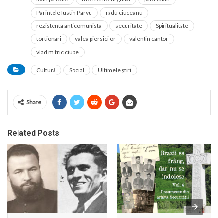
Parintele Iustin Parvu
radu ciuceanu
rezistenta anticomunista
securitate
Spiritualitate
tortionari
valea piersicilor
valentin cantor
vlad mitric ciupe
Cultură
Social
Ultimele ştiri
Share
Related Posts