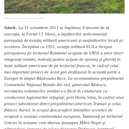
______________________________________________
Istoric
. La 31 octombrie 2013 se împlinesc 6 decenii de la
execuţia, la Fortul 13 Jilava, a luptătorilor anticomunişti
paraşutaţi de aviaţia militară americană şi susţinătorilor locali ai
acestora. Începând cu 1951, aviaţia militară SUA a început
paraşutarea pe teritoriul României ocupate de URSS a unor tineri
emigranţi români, instruiţi pentru acţiuni de spionaj şi gherilă în
baze militare americane de pe teritoriul francez, în cadrul celui
mai important proiect de acest gen desfăşurat în această parte a
Europei în timpul Războiului Rece. La recomandarea preşedintelui
Comitetului Naţional Român din exil, generalul Rădescu,
recrutarea voluntarilor români s-a făcut în colaborare cu
conducerea legionarilor refugiaţi, prin Horia Sima, în cadrul unui
proiect subordonat direct preşedintelui american Truman şi celui
francez Auriol, în scopul descurajării intenţiilor sovietice de
ocupare a vestului continentului european. Îmbarcaţi pe teritoriul
Greciei în avioane care zburau deasupra Mării Negre şi