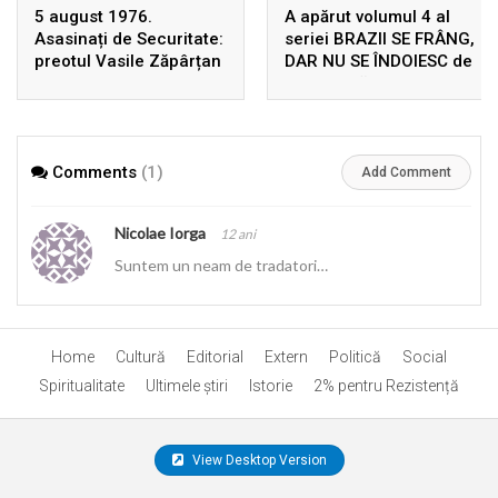
5 august 1976.
A apărut volumul 4 al
Asasinați de Securitate:
seriei BRAZII SE FRÂNG,
preotul Vasile Zăpârțan
DAR NU SE ÎNDOIESC de
și Dumitru Leontieș
Ion Gavrilă Ogoranu,
uciși, în Germania, prin
după 22 de ani de la
înscenarea unui
prima ediție! Rezistența
accident rutier
din Munții Făgărașului în
Comments
(1)
arhivele Securității
Add Comment
Nicolae Iorga
12 ani
Suntem un neam de tradatori…
Home
Cultură
Editorial
Extern
Politică
Social
Spiritualitate
Ultimele ştiri
Istorie
2% pentru Rezistență
View Desktop Version