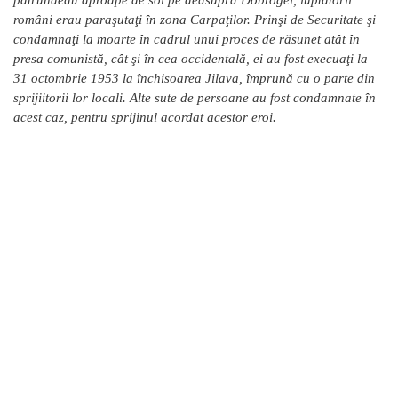
pătrundeau aproape de sol pe deasupra Dobrogei, luptătorii
români erau paraşutaţi în zona Carpaţilor. Prinşi de Securitate şi
condamnaţi la moarte în cadrul unui proces de răsunet atât în
presa comunistă, cât şi în cea occidentală, ei au fost execuaţi la
31 octombrie 1953 la închisoarea Jilava, împrună cu o parte din
sprijiitorii lor locali. Alte sute de persoane au fost condamnate în
acest caz, pentru sprijinul acordat acestor eroi.