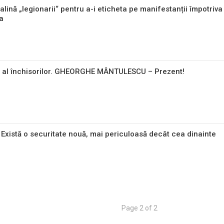
talină „legionarii“ pentru a-i eticheta pe manifestanții împotriva
ia
t al închisorilor. GHEORGHE MÂNTULESCU – Prezent!
 Există o securitate nouă, mai periculoasă decât cea dinainte
Page 2 of 2