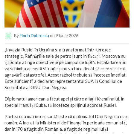
By
Florin Dobrescu
on 9 iunie 2026
„Invazia Rusiei în Ucraina s-a transformat într-un eșec
strategic. Rafinăriile sale de petrol sunt în flăcări. Moscova nu
își poate atinge obiectivele pe câmpul de luptă. Escaladarea nu
va schimba această situație și nu va face decât să creeze riscul
agravării catastrofei. Acest război trebuie să înceteze imediat.
Este suficient”, a declarat reprezentantul SUA în Consiliul de
Securitate al ONU, Dan Negrea.
Diplomatul american a făcut apel și către aliații Kremlinului, în
special Iranul și Cuba, să înceteze sprijinul acordat Rusiei.
Partea cea mai interesantă este că diplomatul Dan Negrea este
român. A lucrat la Ministerul de Finanțe în perioada comunistă,
dar în ’70 a fugit din România, a fugit de regimul lui și