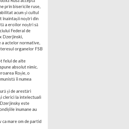
rtodoxă Rusă acceptă
e prin bisericile ruse,
abilitat acum și cultul
 înaintașii noștri din
ă a eroilor noștri să
ciului Federal de
x Dzerjinski,
e a actelor normative,
interesul organelor FSB
 felul de alte
 spune absolut nimic.
Teroarea Roșie, o
omunistă îi numea
ră și de arestări
clerici la intelectuali
. Dzerjinsky este
condițiile inumane au
iv ca mare om de partid