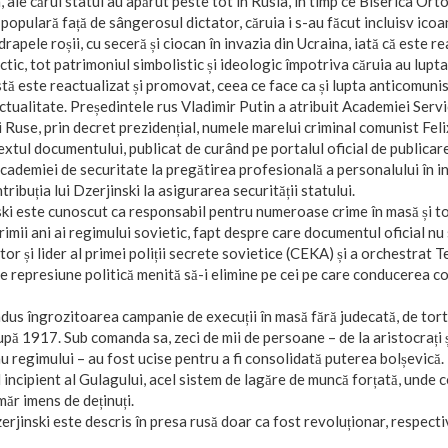
in, ale cărui statui au apărut peste tot în Rusia, în timp ce Biserica O
populară față de sângerosul dictator, căruia i s-au făcut incluisv icoan
rapele roșii, cu seceră și ciocan în invazia din Ucraina, iată că este re
actic, tot patrimoniul simbolistic și ideologic împotriva căruia au luptat
ă este reactualizat și promovat, ceea ce face ca și lupta anticomunist
tualitate. Președintele rus Vladimir Putin a atribuit Academiei Servi
i Ruse, prin decret prezidențial, numele marelui criminal comunist Feli
xtul documentului, publicat de curând pe portalul oficial de publicar
academiei de securitate la pregătirea profesională a personalului în 
tribuția lui Dzerjinski la asigurarea securității statului.
ki este cunoscut ca responsabil pentru numeroase crime în masă și tot
primii ani ai regimului sovietic, fapt despre care documentul oficial nu
or și lider al primei poliții secrete sovietice (CEKA) și a orchestrat 
 represiune politică menită să-i elimine pe cei pe care conducerea c
ndus îngrozitoarea campanie de execuții în masă fără judecată, de tortu
pă 1917. Sub comanda sa, zeci de mii de persoane – de la aristocrați și 
au regimului – au fost ucise pentru a fi consolidată puterea bolșevică
l incipient al Gulagului, acel sistem de lagăre de muncă forțată, unde 
ăr imens de deținuți.
erjinski este descris în presa rusă doar ca fost revoluționar, respect