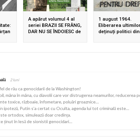
A apărut volumul 4 al
1 august 1964.
tate:
seriei BRAZII SE FRÂNG,
Eliberarea ultimilo
ârțan
DAR NU SE ÎNDOIESC de
deținuți politici din
ș
Ion Gavrilă Ogoranu,
România comunist
 prin
după 22 de ani de la
prima ediție! Rezistența
din Munții Făgărașului în
arhivele Securității
nală
2 luni
 fel de rău ca genocidarii de la Washington!
abil, mâna în mâna, cu diavolii care vor distrugerea neamurilor, reducerea pop
te toxice, războaie, înfometare, poluări groaznice…
rin ipoteză, Putin s’a certat cu Oculta, agenda lui tot criminală este…
ste ortodox, simulează doar credința.
 ținut în lesă de sionistii genocidari…