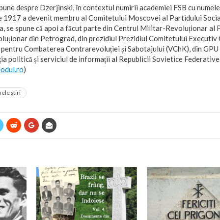
une despre Dzerjinski, în contextul numirii academiei FSB cu numele 
ie 1917 a devenit membru al Comitetului Moscovei al Partidului Soc
, se spune că apoi a făcut parte din Centrul Militar-Revoluționar al P
uționar din Petrograd, din prezidiul Prezidiul Comitetului Executiv 
pentru Combaterea Contrarevoluției și Sabotajului (VChK), din GPU 
 politică și serviciul de informații al Republicii Sovietice Federative
odul.ro
)
ele ştiri