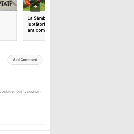
La Sâmbăta de Sus,
20 iulie 1953 : lide
r
luptătorii în Rezistența
organizației Mișc
anticomunistă din
Română de Rezist
ă
Făgăraș au fost
Dumitru Totir, Dum
comemorați pentru a
Năsărâmbă și Nic
31-a oară
Trocan au fost
executați la
Penitenciarul din
Add Comment
Craiova
ulației, prin vaxxinari,