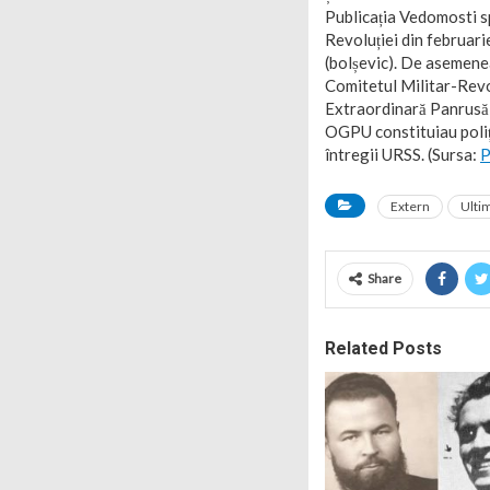
Publicația Vedomosti sp
Revoluției din februar
(bolșevic). De asemenea
Comitetul Militar-Revol
Extraordinară Panrusă 
OGPU constituiau poliția
întregii URSS. (Sursa:
P
Extern
Ultim
Share
Related Posts