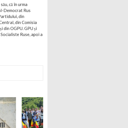
său, că în urma
ial-Democrat Rus
artidului, din
Central, din Comisia
și din OGPU. GPU și
 Socialiste Ruse, apoi a