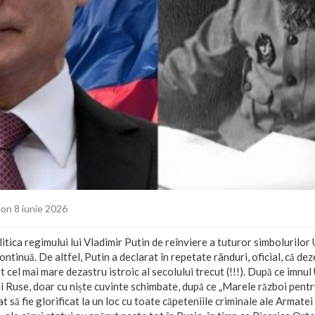
on 8 iunie 2026
litica regimului lui Vladimir Putin de reînviere a tuturor simbolurilor 
inuă. De altfel, Putin a declarat în repetate rânduri, oficial, că d
t cel mai mare dezastru istroic al secolului trecut (!!!). După ce imnu
ei Ruse, doar cu niște cuvinte schimbate, după ce „Marele război pentr
să fie glorificat la un loc cu toate căpeteniile criminale ale Armatei 