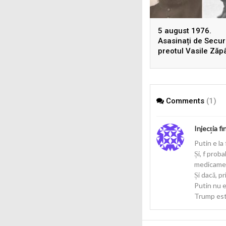
5 august 1976.
Asasinați de Securi
preotul Vasile Zăp
și Dumitru Leontie
uciși, în Germania,
înscenarea unui
accident rutier
Comments
(1)
Injecția fi
Putin e la
Și, f prob
medicamen
Și dacă, p
Putin nu e
Trump este