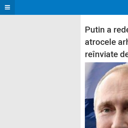
Putin a red
atrocele arh
reînviate d