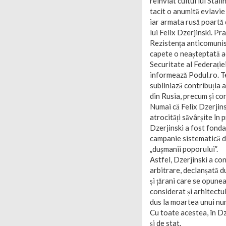
reînviat cultul lui Stal
tacit o anumită evlavie 
iar armata rusă poartă d
lui Felix Dzerjinski. Pr
Rezistența anticomunist
capete o neașteptată ac
Securitate al Federație
informează Podul.ro. Te
subliniază contribuția 
din Rusia, precum și con
Numai că Felix Dzerjins
atrocități săvârșite în 
Dzerjinski a fost fondat
campanie sistematică de
„dușmanii poporului”.
Astfel, Dzerjinski a co
arbitrare, declanșată du
și țărani care se opune
considerat și arhitectu
dus la moartea unui num
Cu toate acestea, în Dz
și de stat.