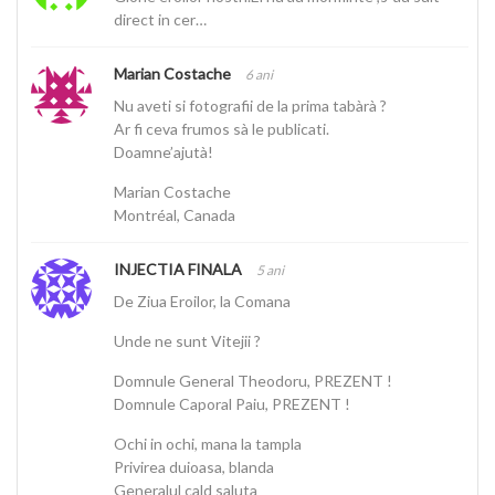
direct in cer…
Marian Costache
6 ani
Nu aveti si fotografii de la prima tabàrà ?
Ar fi ceva frumos sà le publicati.
Doamne’ajutà!
Marian Costache
Montréal, Canada
INJECTIA FINALA
5 ani
De Ziua Eroilor, la Comana
Unde ne sunt Vitejii ?
Domnule General Theodoru, PREZENT !
Domnule Caporal Paiu, PREZENT !
Ochi in ochi, mana la tampla
Privirea duioasa, blanda
Generalul cald saluta