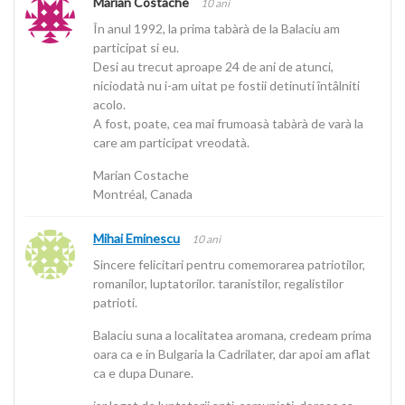
Marian Costache
10 ani
În anul 1992, la prima tabàrà de la Balaciu am
participat si eu.
Desi au trecut aproape 24 de ani de atunci,
niciodatà nu i-am uitat pe fostii detinuti întâlniti
acolo.
A fost, poate, cea mai frumoasà tabàrà de varà la
care am participat vreodatà.
Marian Costache
Montréal, Canada
Mihai Eminescu
10 ani
Sincere felicitari pentru comemorarea patriotilor,
romanilor, luptatorilor. taranistilor, regalistilor
patrioti.
Balaciu suna a localitatea aromana, credeam prima
oara ca e in Bulgaria la Cadrilater, dar apoi am aflat
ca e dupa Dunare.