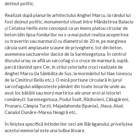
detinut politic.
Realizat dupã planurile arhitectului Anghel Marcu, la rândul lui
fost deținut politic, monumentul situat între Mãnãstirea Balaciu
și Cetatea Hellis este conceput ca un imens platou circular de
beton (din lipsa fondurilor nu s-a mai putut realiza acoperirea
cu travertin sau marmură) cu diametrul de 20 m, pe marginea
cãruia sunt amplasate scaune de priveghere, tot din beton,
asemenea sactuarelor dacice de la Sarmisegetusa. În centrul
discului uriaș se aflã un sarcofag si o cruce de marmurã, suplã,
parcã tâsnind spre Cer, în stilul celorlalte cruci realizate de
Anghel Marcu (la Sâmbãta de Sus, la mormântul lui Nae Ionescu
de la Cimitirul Bellu etc.). O micã portiune circularã în jurul
sarcofagului adãposteste pãmânt din toate locurile unde au
avut loc bãtãlii sau morți martirice ale unor eroi ai istoriei
românești: Sarmisegetusa, Podul Înalt, Rãzboieni, Cãlugãreni,
Prunaru, Câmpia Turzii, Majadahonda (Spania), Jilava, Aiud,
Canalul Dunãre-Marea Neagrã etc..
În liniștea specificã întinderilor seci ale Bãrãganului, priveliștea
acestui memorial este una tulburãtoare.