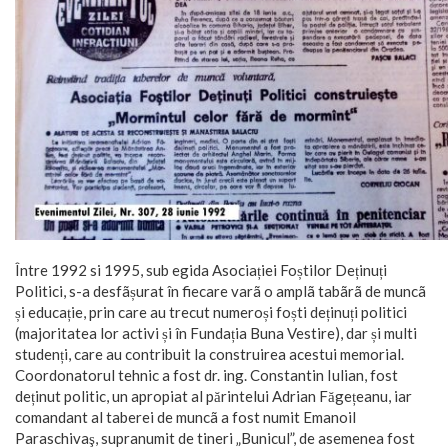
Între 1992 si 1995, sub egida Asociației Foștilor Deținuți
Politici, s-a desfãșurat în fiecare varã o amplã tabãrã de muncã
și educație, prin care au trecut numeroși foști deținuți politici
(majoritatea lor activi și în Fundația Buna Vestire), dar și multi
studenți, care au contribuit la construirea acestui memorial.
Coordonatorul tehnic a fost dr. ing. Constantin Iulian, fost
deținut politic, un apropiat al părintelui Adrian Făgețeanu, iar
comandant al taberei de muncã a fost numit Emanoil
Paraschivaş, supranumit de tineri „Bunicul”, de asemenea fost