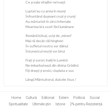
Ce școala vitejilor ne’nvață
Luptat’au cu arma în munți
Înfruntând dușmani cruzi și crunți
Au mărturisit în zărci infernale
Moartea le’a sosit fără lumânare
Românii bătuți, uciși de „mineri’
Mai răi decât răii hingheri
În sufletul nostru vor dăinui
Întunericul morții vor birui
Frați și surori, înalți în Lumină
Ne imbarbatează din divina Grădină
Fiți drepți și eroici, răsplata e sus
Lângă Mântuitorul, dulcele Iisus !
Home
Cultură
Editorial
Extern
Politică
Social
Spiritualitate
Ultimele ştiri
Istorie
2% pentru Rezistență