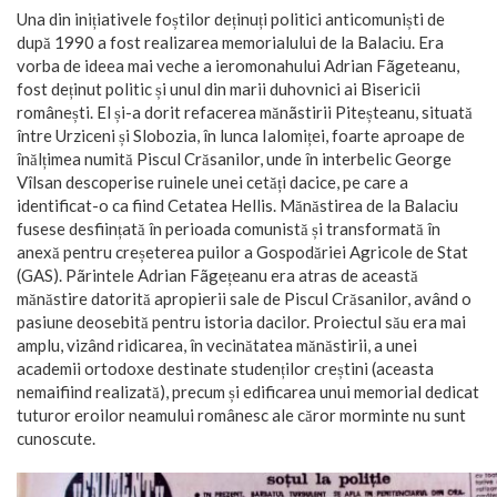
Una din inițiativele foștilor deținuți politici anticomuniști de
după 1990 a fost realizarea memorialului de la Balaciu. Era
vorba de ideea mai veche a ieromonahului Adrian Fãgeteanu,
fost deținut politic și unul din marii duhovnici ai Bisericii
românești. El și-a dorit refacerea mănãstirii Piteșteanu, situată
între Urziceni și Slobozia, în lunca Ialomiței, foarte aproape de
înălțimea numită Piscul Crăsanilor, unde în interbelic George
Vîlsan descoperise ruinele unei cetăți dacice, pe care a
identificat-o ca fiind Cetatea Hellis. Mănăstirea de la Balaciu
fusese desființată în perioada comunistă și transformată în
anexă pentru creșeterea puilor a Gospodăriei Agricole de Stat
(GAS). Pãrintele Adrian Fãgețeanu era atras de această
mănăstire datorită apropierii sale de Piscul Crăsanilor, având o
pasiune deosebită pentru istoria dacilor. Proiectul său era mai
amplu, vizând ridicarea, în vecinătatea mănăstirii, a unei
academii ortodoxe destinate studenților creștini (aceasta
nemaifiind realizată), precum și edificarea unui memorial dedicat
tuturor eroilor neamului românesc ale căror morminte nu sunt
cunoscute.