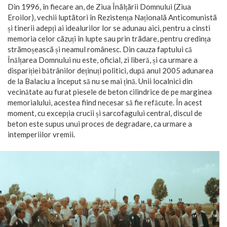
Din 1996, în fiecare an, de Ziua Înãlțãrii Domnului (Ziua
Eroilor), vechii luptãtori în Rezistența Naționalã Anticomunistã
și tinerii adepți ai idealurilor lor se adunau aici, pentru a cinsti
memoria celor cãzuți în lupte sau prin trãdare, pentru credința
strãmoșeascã și neamul românesc. Din cauza faptului că
Înălțarea Domnului nu este, oficial, zi liberă, și ca urmare a
dispariției bătrânilor deținuți politici, după anul 2005 adunarea
de la Balaciu a început să nu se mai țină. Unii localnici din
vecinătate au furat piesele de beton cilindrice de pe marginea
memorialului, acestea fiind necesar să fie refăcute. În acest
moment, cu excepția crucii și sarcofagului central, discul de
beton este supus unui proces de degradare, ca urmare a
intemperiilor vremii.