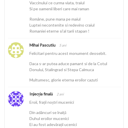
Vaccinului ce curma viata, traiul
Si pe oamenii liberi care mai raman
Române, pune mana pe maiul
Luptei necontenite si redevino craiul
Romaniei eterne si’al tarii stapan !
Mihai Pascutiu
5 ani
Felicitari pentru acest monument deosebit.
Daca s-ar putea aduce pamant si de la Cotul
Donului, Stalingrad si Stepa Calmuca
Multumesc, glorie eterna eroilor cazuti
Injecția finală
2 ani
Eroii, frații noștri mucenici
Din adâncuri se înalță
Duhul eroilor mucenici
Ei au fost adevărații ucenici