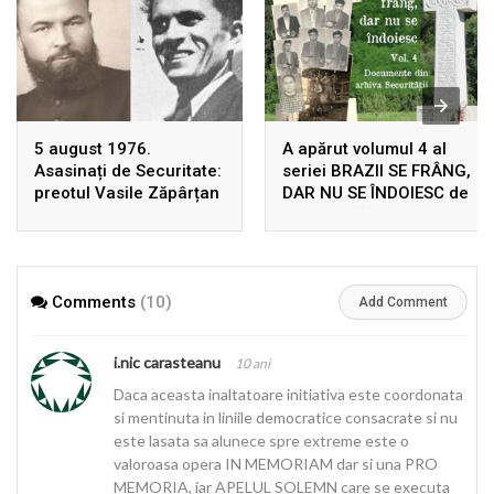
5 august 1976.
A apărut volumul 4 al
Asasinați de Securitate:
seriei BRAZII SE FRÂNG,
preotul Vasile Zăpârțan
DAR NU SE ÎNDOIESC de
și Dumitru Leontieș
Ion Gavrilă Ogoranu,
uciși, în Germania, prin
după 22 de ani de la
înscenarea unui
prima ediție! Rezistența
accident rutier
din Munții Făgărașului în
Comments
(10)
arhivele Securității
Add Comment
i.nic carasteanu
10 ani
Daca aceasta inaltatoare initiativa este coordonata
si mentinuta in liniile democratice consacrate si nu
este lasata sa alunece spre extreme este o
valoroasa opera IN MEMORIAM dar si una PRO
MEMORIA, iar APELUL SOLEMN care se executa