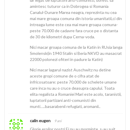
iar legat de luptatorii anti-comunisti, doresc sa
amintesc tuturor ca in Dobrogea si Romania
Canalul-Dunare Marea neagra, reprezinta nu cea
mai mare groapa comuna din istoria umanitatii,ci din
intreaga lume este cea mai mare groapa comuna-
peste 70.000 de cadavre fara cruce pe o distanta
de 30 de kilometri dupa Cerna-voda.
Nici macar groapa comuna de la Katin in RUsia langa
Smolensk(in 1940 Stalin si Beria NKVD au masacrat
22000 polonezi ofiteri in padure la Katin)
Nici macar lagarul nazist Auschwitz nu detine
aceste gropi comune de o cifra atat de
infricosatoare: peste 70.000 de schelete umane
care inca nu au o cruce deasupra capului. Toata
elita regalista a Romaniei Mari este acolo, taranistii,
luptatorii partizani anti-comunisti din
munti…..basarabenii refugiati, aromanii..
calin eugen
9 ani
Glorie eroilor nostri.Ei nu au morminte ,s-au suit