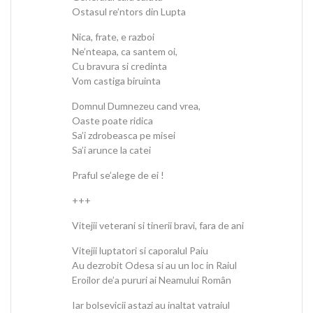
Ostasul re’ntors din Lupta
Nica, frate, e razboi
Ne’nteapa, ca santem oi,
Cu bravura si credinta
Vom castiga biruinta
Domnul Dumnezeu cand vrea,
Oaste poate ridica
Sa’i zdrobeasca pe misei
Sa’i arunce la catei
Praful se’alege de ei !
+++
Vitejii veterani si tinerii bravi, fara de ani
Vitejii luptatori si caporalul Paiu
Au dezrobit Odesa si au un loc in Raiul
Eroilor de’a pururi ai Neamului Român
Iar bolsevicii astazi au inaltat vatraiul