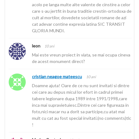
acolo pe langa multe alte valente de cinstire a celor
care s-au jertfit in buna traditie crestin-ortodoxa de
cult al mortilor, dovedete societatii romane de azi
cat adevar contine expresia latina SIC TRANSIT
GLORIA MUNDI.
leon
10 ani
Mai este vreun proiect in viata, se mai ocupa cineva
de acest monument direct?
cristian neagoe mateescu
10 ani
Doamne ajuta! Oare de ce nu sunt invitati si dintre
cei care au depus micul lor efort in cadrul primei
tabere legionare dupa 1989 intre 1991/1998,care
inca mai supravietuiesc.Dintre cei care figureaza in
foto,nici macar nu a dorit sa participe,cu atat mai
mult cu cat au fost special invitati.(no comments)tlc
!