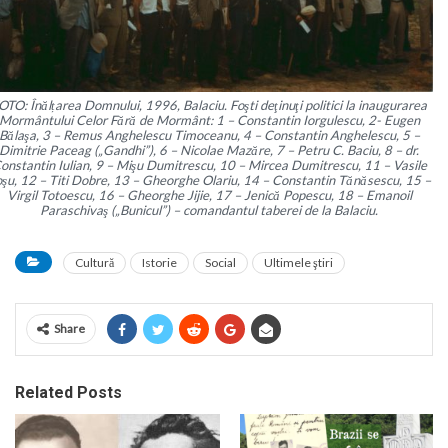
OTO: Înălțarea Domnului, 1996, Balaciu. Foşti deţinuţi politici la inaugurarea
Mormântului Celor Fără de Mormânt: 1 – Constantin Iorgulescu, 2- Eugen
Bălaşa, 3 – Remus Anghelescu Timoceanu, 4 – Constantin Anghelescu, 5 –
Dimitrie Paceag („Gandhi”), 6 – Nicolae Mazăre, 7 – Petru C. Baciu, 8 – dr.
onstantin Iulian, 9 – Mişu Dumitrescu, 10 – Mircea Dumitrescu, 11 – Vasile
şu, 12 – Titi Dobre, 13 – Gheorghe Olariu, 14 – Constantin Tănăsescu, 15 –
Virgil Totoescu, 16 – Gheorghe Jijie, 17 – Jenică Popescu, 18 – Emanoil
Paraschivaş („Bunicul”) – comandantul taberei de la Balaciu.
Cultură
Istorie
Social
Ultimele ştiri
Share
Related Posts