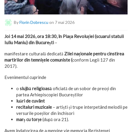
By
Florin Dobrescu
on 7 mai 2026
Joi 14 mai 2026, ora 18:30, în Piața Revoluției (scuarul statuii
Iuliu Maniu) din București
–
manifestare culturală dedicată
Zilei naționale pentru cinstirea
martirilor din temnițele comuniste (
conform Legii 127 din
2017).
Evenimentul cuprinde
o
slujbă religioasă
oficiată de un sobor de preoți din
partea Arhiepiscopiei Bucureștilor
luări de cuvânt
recitaluri muzicale
– artiști și trupe interpetând melodii pe
versurile poeților din închisori
marș cu torțe
(după ora 21).
Avem îndatorirea de a menține vie memoria Rezistenței