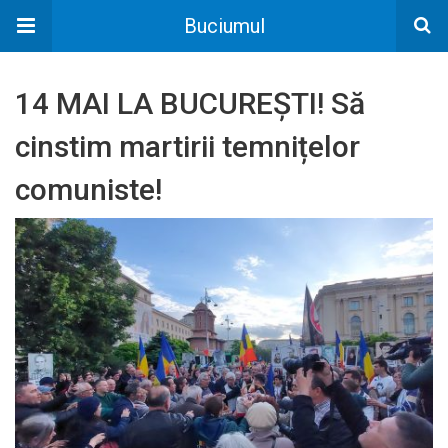
Buciumul
14 MAI LA BUCUREȘTI! Să
cinstim martirii temnițelor
comuniste!