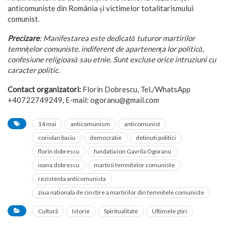
anticomuniste din România și victimelor totalitarismului
comunist.
Precizare
: Manifestarea este dedicată tuturor martirilor
temnițelor comuniste, indiferent de apartenența lor politică,
confesiune religioasă sau etnie. Sunt excluse orice intruziuni cu
caracter politic.
Contact organizatori:
Florin Dobrescu, Tel./WhatsApp
+40722749249, E-mail: ogoranu@gmail.com
14 mai
anticomunism
anticomunist
coriolan baciu
democratie
detinuti politici
florin dobrescu
fundatia Ion Gavrila Ogoranu
ioana dobrescu
martirii temnitelor comuniste
rezistenta anticomunista
ziua nationala de cinstire a martirilor din temnitele comuniste
Cultură
Istorie
Spiritualitate
Ultimele ştiri