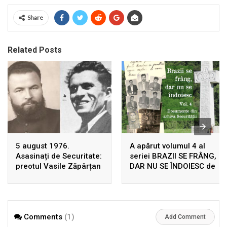
Share
Related Posts
5 august 1976.
A apărut volumul 4 al
Asasinați de Securitate:
seriei BRAZII SE FRÂNG,
preotul Vasile Zăpârțan
DAR NU SE ÎNDOIESC de
și Dumitru Leontieș
Ion Gavrilă Ogoranu,
uciși, în Germania, prin
după 22 de ani de la
înscenarea unui
prima ediție! Rezistența
accident rutier
din Munții Făgărașului în
Comments
(1)
arhivele Securității
Add Comment