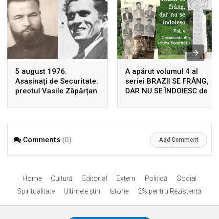
5 august 1976.
A apărut volumul 4 al
Asasinați de Securitate:
seriei BRAZII SE FRÂNG,
preotul Vasile Zăpârțan
DAR NU SE ÎNDOIESC de
și Dumitru Leontieș
Ion Gavrilă Ogoranu,
uciși, în Germania, prin
după 22 de ani de la
înscenarea unui
prima ediție! Rezistența
accident rutier
din Munții Făgărașului în
Comments
(0)
arhivele Securității
Add Comment
Home
Cultură
Editorial
Extern
Politică
Social
Spiritualitate
Ultimele ştiri
Istorie
2% pentru Rezistență