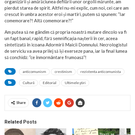
organizării și amărăciunea defilării unor orgolii mărunte, am
pierdut starea de spirit. Altfel nu-mi explic, cum noi, cei care am
crescut în umbra acestor eroi și martiri, putem să spunem: ”Iar
comemorare?! Altă comemorare?!”
Am putea să ne gândim că propria noastră mutare dincolo va fi
un fapt banal, rapid, fără semnificația nașterii în cer, aceea
sintetizată în icoana Adormirii Maicii Domnului. Necrologistul
de serviciu va avea prilej să își exerseze pana, iar la final lumea
să conchidă: ”ce înmormântare frumoasă”!
anticomunism
crestinism
rezistenta anticomunista
Cultură
Editorial
Ultimele ştiri
Share
Related Posts