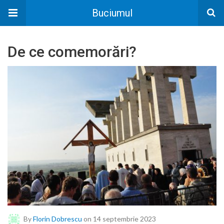
Buciumul
De ce comemorări?
By
Florin Dobrescu
on 14 septembrie 2023