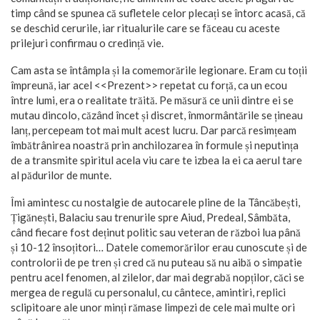
timp când se spunea că sufletele celor plecați se întorc acasă, că
se deschid cerurile, iar ritualurile care se făceau cu aceste
prilejuri confirmau o credință vie.
Cam asta se întâmpla și la comemorările legionare. Eram cu toții
împreună, iar acel <<Prezent>> repetat cu forță, ca un ecou
între lumi, era o realitate trăită. Pe măsură ce unii dintre ei se
mutau dincolo, căzând încet și discret, înmormântările se țineau
lanț, percepeam tot mai mult acest lucru. Dar parcă resimțeam
îmbătrânirea noastră prin anchilozarea în formule și neputința
de a transmite spiritul acela viu care te izbea la ei ca aerul tare
al pădurilor de munte.
Îmi amintesc cu nostalgie de autocarele pline de la Tâncăbești,
Țigănești, Balaciu sau trenurile spre Aiud, Predeal, Sâmbăta,
când fiecare fost deținut politic sau veteran de război lua până
și 10-12 însoțitori… Datele comemorărilor erau cunoscute și de
controlorii de pe tren și cred că nu puteau să nu aibă o simpatie
pentru acel fenomen, al zilelor, dar mai degrabă nopților, căci se
mergea de regulă cu personalul, cu cântece, amintiri, replici
sclipitoare ale unor minți rămase limpezi de cele mai multe ori