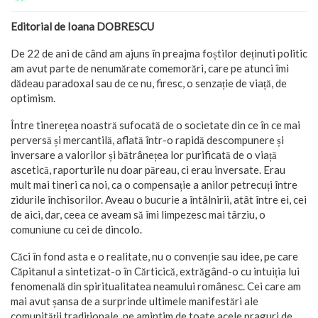
Editorial de Ioana DOBRESCU
De 22 de ani de când am ajuns în preajma foștilor deținuti politic
am avut parte de nenumărate comemorări, care pe atunci îmi
dădeau paradoxal sau de ce nu, firesc, o senzație de viață, de
optimism.
Între tinerețea noastră sufocată de o societate din ce în ce mai
perversă și mercantilă, aflată într-o rapidă descompunere și
inversare a valorilor și bătrânețea lor purificată de o viață
ascetică, raporturile nu doar păreau, ci erau inversate. Erau
mult mai tineri ca noi, ca o compensație a anilor petrecuți între
zidurile închisorilor. Aveau o bucurie a întâlnirii, atât între ei, cei
de aici, dar, ceea ce aveam să îmi limpezesc mai târziu, o
comuniune cu cei de dincolo.
Căci în fond asta e o realitate, nu o convenție sau idee, pe care
Căpitanul a sintetizat-o în Cărticică, extrăgând-o cu intuiția lui
fenomenală din spiritualitatea neamului românesc. Cei care am
mai avut șansa de a surprinde ultimele manifestări ale
comunității tradiționale, ne amintim de toate acele praguri de