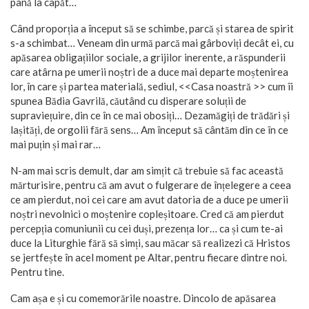
până la capăt…
Când proporția a început să se schimbe, parcă și starea de spirit
s-a schimbat… Veneam din urmă parcă mai gârboviți decât ei, cu
apăsarea obligațiilor sociale, a grijilor inerente, a răspunderii
care atârna pe umerii noștri de a duce mai departe moștenirea
lor, în care și partea materială, sediul, <<Casa noastră >> cum îi
spunea Bădia Gavrilă, căutând cu disperare soluții de
supraviețuire, din ce în ce mai obosiți… Dezamăgiți de trădări și
lașități, de orgolii fără sens… Am început să cântăm din ce în ce
mai puțin și mai rar…
N-am mai scris demult, dar am simțit că trebuie să fac această
mărturisire, pentru că am avut o fulgerare de înțelegere a ceea
ce am pierdut, noi cei care am avut datoria de a duce pe umerii
noștri nevolnici o moștenire copleșitoare. Cred că am pierdut
percepția comuniunii cu cei duși, prezența lor… ca și cum te-ai
duce la Liturghie fără să simți, sau măcar să realizezi că Hristos
se jertfește în acel moment pe Altar, pentru fiecare dintre noi.
Pentru tine.
Cam așa e și cu comemorările noastre. Dincolo de apăsarea