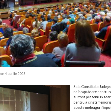
on 4 aprilie 2023
Sala Consiliului Județe
neîncăpătoare pentru s
au fost prezenți în se
pentru a cinsti memoria
aceste meleaguri împot