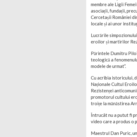
membre ale Ligii Femeil
asociații, fundații, pr
Cercetașii României din
locale și ai unor institu
Lucrările simpozionului
eroilor și martirilor Re
Părintele Dumitru Piloi
teologică a fenomenului
modele de urmat”.
Cu acribia istoricului,
Naționale Cultul Eroil
Rezistenței anticomunis
promotorul cultului ero
troițe la mănăstirea Ar
Întrucât nu a putut fi p
video care a produs o p
Maestrul Dan Puric, un a