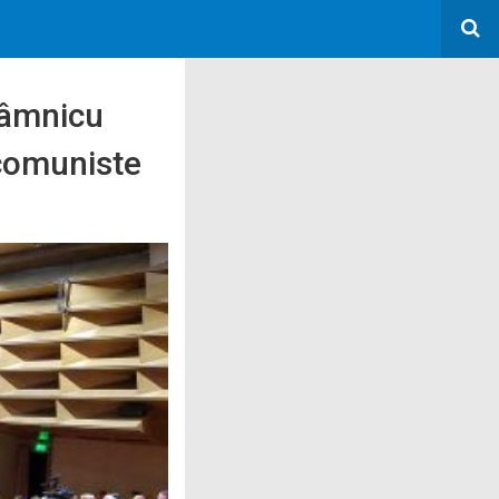
Râmnicu
icomuniste