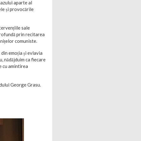
cazului aparte al
le și provocările
tervențiile sale
profundă prin recitarea
mnițelor comuniste.
 din emoția și evlavia
u, nădăjduim ca fiecare
e cu amintirea
adului George Grasu.