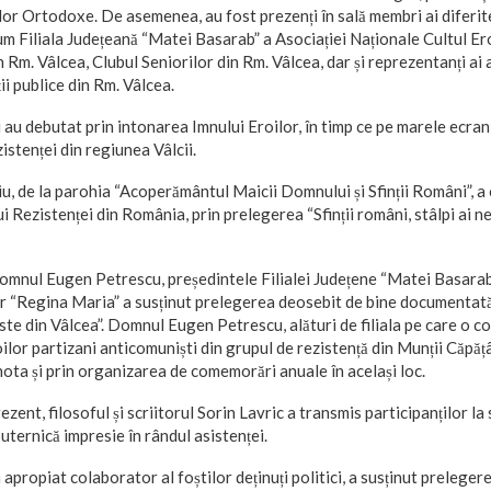
or Ortodoxe. De asemenea, au fost prezenți în sală membri ai diferite
ecum Filiala Județeană “Matei Basarab” a Asociației Naționale Cultul Er
 Rm. Vâlcea, Clubul Seniorilor din Rm. Vâlcea, dar și reprezentanți ai 
ții publice din Rm. Vâlcea.
 au debutat prin intonarea Imnului Eroilor, în timp ce pe marele ecran
zistenței din regiunea Vâlcii.
u, de la parohia “Acoperământul Maicii Domnului și Sfinții Români”, a
 Rezistenței din România, prin prelegerea “Sfinții români, stâlpi ai n
 domnul Eugen Petrescu, președintele Filialei Județene “Matei Basarab
or “Regina Maria” a susținut prelegerea deosebit de bine documentată
te din Vâlcea”. Domnul Eugen Petrescu, alături de filiala pe care o c
ilor partizani anticomuniști din grupul de rezistență din Munții Căpățân
nota și prin organizarea de comemorări anuale în același loc.
rezent, filosoful și scriitorul Sorin Lavric a transmis participanților 
uternică impresie în rândul asistenței.
propiat colaborator al foștilor deținuți politici, a susținut prelegerea