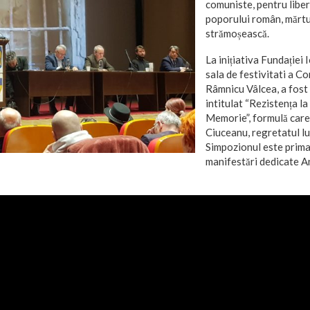
comuniste, pentru libe
poporului român, mărtu
strămoșească.
La inițiativa Fundației
sala de festivitati a Co
Râmnicu Vâlcea, a fost
intitulat “Rezistența la
Memorie”, formulă care
Ciuceanu, regretatul l
Simpozionul este prima
manifestări dedicate A