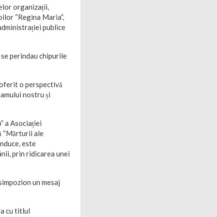
lor organizații,
oilor “Regina Maria”,
administrației publice
 se perindau chipurile
 oferit o perspectivă
eamului nostru și
” a Asociației
 “Mărturii ale
onduce, este
ii, prin ridicarea unei
la simpozion un mesaj
 cu titlul