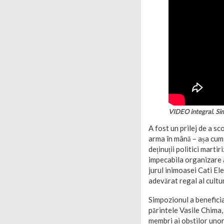
VIDEO integral. Si
A fost un prilej de a sc
arma în mână – așa cum a
deținuții politici martir
impecabila organizare a
jurul inimoasei Cati Ele
adevărat regal al culturi
Simpozionul a benefici
părintele Vasile Chima, 
membri ai obștilor uno