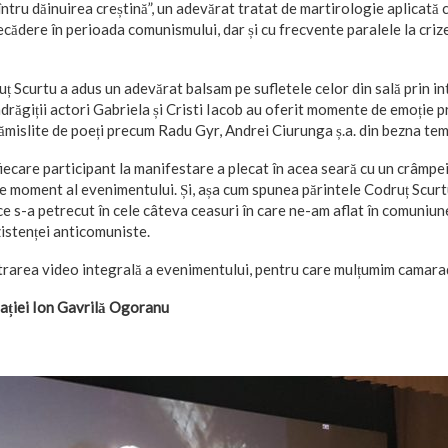
întru dăinuirea creștină”, un adevărat tratat de martirologie aplicată 
cădere în perioada comunismului, dar și cu frecvente paralele la crize
uț Scurtu a adus un adevărat balsam pe sufletele celor din sală prin in
 îndrăgiții actori Gabriela și Cristi Iacob au oferit momente de emoție 
zămislite de poeți precum Radu Gyr, Andrei Ciurunga ș.a. din bezna te
fiecare participant la manifestare a plecat în acea seară cu un crâmpei
are moment al evenimentului. Și, așa cum spunea părintele Codruț Scurt
 ce s-a petrecut în cele câteva ceasuri în care ne-am aflat în comuniun
istenței anticomuniste.
trarea video integrală a evenimentului, pentru care mulțumim camar
dației Ion Gavrilă Ogoranu