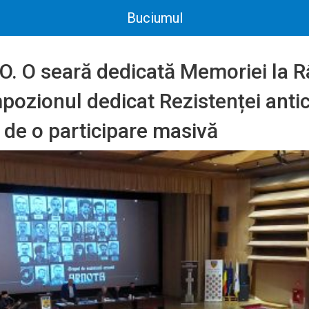
Buciumul
O. O seară dedicată Memoriei la 
pozionul dedicat Rezistenței ant
 de o participare masivă