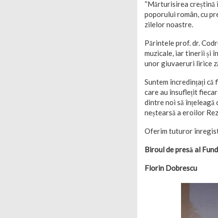
“Mărturisirea creștină 
poporului român, cu pre
zilelor noastre.
Părintele prof. dr. Codr
muzicale, iar tinerii și
unor giuvaeruri lirice 
Suntem încredințați că 
care au însuflețit fiec
dintre noi să înțeleagă
neștearsă a eroilor Rez
Oferim tuturor înregis
Biroul de presă al Fun
Florin Dobrescu