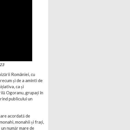
023
nizării României, cu
precum și de a aminti de
țiativa, ca și
rilă Ogoranu, grupați în
rind publicului un
tare acordată de
monahi, monahii și frați,
i un număr mare de