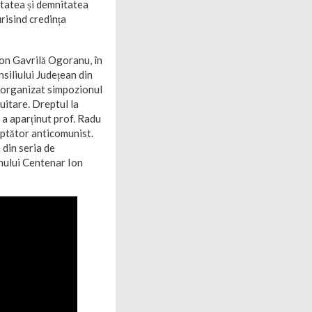
rtatea și demnitatea
risind credința
 Ion Gavrilă Ogoranu, în
nsiliului Județean din
 organizat simpozionul
 uitare. Dreptul la
 a aparținut prof. Radu
uptător anticomunist.
 din seria de
nului Centenar Ion