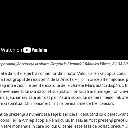
mpozionul „Rezistența la uitare. Dreptul la Memorie”. Râmnicu Vâlcea, 31.03.2
oate din uitare jertfa românilor din ținutul Vâlcii care s-au opus comu
 fost grupul de rezistență de la Arnota – și prin orice alte mijloace, 
izați între zidurile penitenciarului de la Ocnele Mari, astăzi dispărut. Ini
 evenimentului s-a datorat susținătorilor locali ai Fundației Ion Gav
na Jijeu, iar invitații au fost pe măsura nobilului demers memorial, ofe
i și spiritualității românești, întins pe mai bine de trei ceasuri.
at de prezența a numeroase fețe bisericești, debutând cu o binecuvân
consilier la Arhiepiscopia Râmnicului. În sală au fost prezenți preoti, 
r vetre monahale în care nordul Olteniei este atât de bogat, precum ș