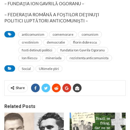
– FUNDAŢIA ION GAVRILĂ OGORANU –
– FEDERAŢIA ROMÂNĂ A FOŞTILOR DEŢINUŢI
POLITICI LUPTĂTORI ANTICOMUNIŞTI –
anticomunism
comemorare
comunism
crestinism
democratie
florin dobrescu
fosti detinuti politici
fundatia Ion Gavrila Ogoranu
Ion Iliescu
mineriada
rezistenta anticomunista
Social
Ultimele ştiri
Share
Related Posts