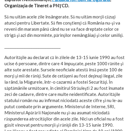
Organizaţia de Tineret a PNŢCD.
Să nu uităm acele zile însângerate. Să nu uităm morţii căzuţi
atunci pentru Libertate. Să fim conştienţi că România nu-şi va
reveni din marasm până când nu se va face dreptate celor ce
strigă şi azi din morminte, părinţilor nemângâiaţi şi celor umiliţi.
________________________________
Autorităţile au declarat că în zilele de 13-15 iunie 1990 au fost
ucise 6 persoane, dintre care 4 împuşcate, peste 1000 rănite şi
alte sute arestate. Sursele neoficiale atestă însă peste 100 de
morţi şi mii de răniţi. Sute de cetăţeni au fost deţinuţi ilegal, zile
la rând, la Măgurele, într-o cazarmă a fostei Securităţi. În
săptămânile următoare, în cimitirul Străuleşti 2 au fost înumate
zeci de cadavre, dintre care multe neidentificate. Autorităţile
statului român nu au infirmat niciodată aceste cifre şi nu le-au
putut combate prin argumente. Ministerul de Interne, SRI,
Ministerul Apărării Naţionale nu şi-au asumat niciodată
răspunderea atrocităţilor din acele zile. Nici un oficial nu a fost
găsit vinovat pentru morţii şi răniţii din 13-15 iunie 1990.
I
on Iliescu a fost preşedinte al României timp de 10 ani (1990-