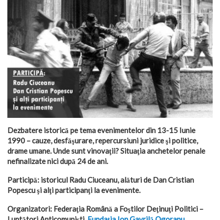
Dezbatere istorică pe tema evenimentelor din 13-15 Iunie
1990 – cauze, desfăşurare, repercursiuni juridice şi politice,
drame umane. Unde sunt vinovaţii? Situaţia anchetelor penale
nefinalizate nici după 24 de ani.
Participă: istoricul Radu Ciuceanu, alături de Dan Cristian
Popescu şi alţi participanţi la evenimente.
Organizatori: Federaţia Română a Foştilor Deţinuţi Politici –
Luptători Anticomunişti,
Fundaţia Ion Gavrilă Ogoranu
,