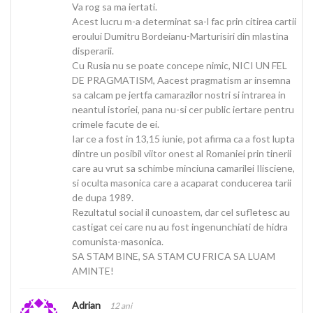
Va rog sa ma iertati.
Acest lucru m-a determinat sa-l fac prin citirea cartii
eroului Dumitru Bordeianu-Marturisiri din mlastina
disperarii.
Cu Rusia nu se poate concepe nimic, NICI UN FEL
DE PRAGMATISM, Aacest pragmatism ar insemna
sa calcam pe jertfa camarazilor nostri si intrarea in
neantul istoriei, pana nu-si cer public iertare pentru
crimele facute de ei.
Iar ce a fost in 13,15 iunie, pot afirma ca a fost lupta
dintre un posibil viitor onest al Romaniei prin tinerii
care au vrut sa schimbe minciuna camarilei Ilisciene,
si oculta masonica care a acaparat conducerea tarii
de dupa 1989.
Rezultatul social il cunoastem, dar cel sufletesc au
castigat cei care nu au fost ingenunchiati de hidra
comunista-masonica.
SA STAM BINE, SA STAM CU FRICA SA LUAM
AMINTE!
Adrian
12 ani