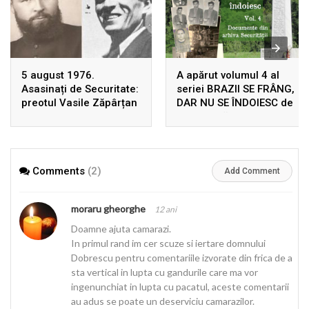
5 august 1976.
A apărut volumul 4 al
Asasinați de Securitate:
seriei BRAZII SE FRÂNG,
preotul Vasile Zăpârțan
DAR NU SE ÎNDOIESC de
și Dumitru Leontieș
Ion Gavrilă Ogoranu,
uciși, în Germania, prin
după 22 de ani de la
înscenarea unui
prima ediție! Rezistența
accident rutier
din Munții Făgărașului în
Comments
(2)
arhivele Securității
Add Comment
moraru gheorghe
12 ani
Doamne ajuta camarazi.
In primul rand im cer scuze si iertare domnului
Dobrescu pentru comentariile izvorate din frica de a
sta vertical in lupta cu gandurile care ma vor
ingenunchiat in lupta cu pacatul, aceste comentarii
au adus se poate un deserviciu camarazilor.