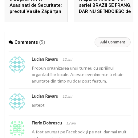
Asasinați de Securitate:
seriei BRAZII SE FRÂNG,
preotul Vasile Zăpârțan
DAR NU SE ÎNDOIESC de
și Dumitru Leontieș
Ion Gavrilă Ogoranu,
uciși, în Germania, prin
după 22 de ani de la
înscenarea unui
prima ediție! Rezistența
accident rutier
din Munții Făgărașului în
Comments
(5)
arhivele Securității
Add Comment
Lucian Ravaru
12 ani
Propun organizarea unui turneu cu sprijinul
organizatiilor locale. Aceste evenimente trebuie
anuntate din timp nu doar post festum.
Lucian Ravaru
12 ani
astept
Florin Dobrescu
12 ani
A fost anunţat pe Facebook şi pe net, dar mai mult