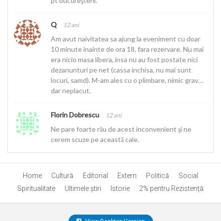
pt bucureşteni.
Q
12 ani
Am avut naivitatea sa ajung la eveniment cu doar
10 minute inainte de ora 18, fara rezervare. Nu mai
era nicio masa libera, insa nu au fost postate nici
dezanunturi pe net (cassa inchisa, nu mai sunt
locuri, samd). M-am ales cu o plimbare, nimic grav…
dar neplacut.
Florin Dobrescu
12 ani
Ne pare foarte rău de acest inconvenient şi ne
cerem scuze pe această cale.
Home
Cultură
Editorial
Extern
Politică
Social
Spiritualitate
Ultimele ştiri
Istorie
2% pentru Rezistență