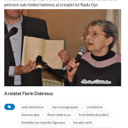
petrece sub nimbul luminos al creaţiei lui Radu Gyr.
A relatat Florin Dobrescu
anticomunism
clara margineanu
crestinism
democratie
florin dobrescu
fosti detinuti politici
fundatia Ion Gavrila Ogoranu
horatiu serb