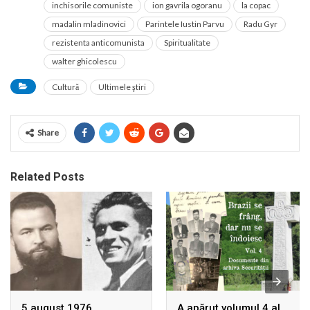
inchisorile comuniste
ion gavrila ogoranu
la copac
madalin mladinovici
Parintele Iustin Parvu
Radu Gyr
rezistenta anticomunista
Spiritualitate
walter ghicolescu
Cultură
Ultimele ştiri
Share
Related Posts
5 august 1976.
A apărut volumul 4 al