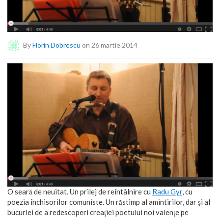
By
Florin Dobrescu
on 26 martie 2014
O seară de neuitat. Un prilej de reîntâlnire cu
Radu Gyr
, cu
poezia închisorilor comuniste. Un răstimp al amintirilor, dar şi al
bucuriei de a redescoperi creaţiei poetului noi valenţe pe