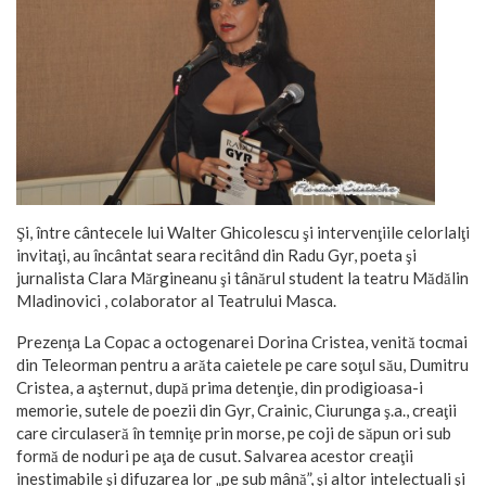
Şi, între cântecele lui Walter Ghicolescu şi intervenţiile celorlalţi
invitaţi, au încântat seara recitând din Radu Gyr, poeta şi
jurnalista Clara Mărgineanu şi tânărul student la teatru Mădălin
Mladinovici , colaborator al Teatrului Masca.
Prezenţa La Copac a octogenarei Dorina Cristea, venită tocmai
din Teleorman pentru a arăta caietele pe care soţul său, Dumitru
Cristea, a aşternut, după prima detenţie, din prodigioasa-i
memorie, sutele de poezii din Gyr, Crainic, Ciurunga ş.a., creaţii
care circulaseră în temniţe prin morse, pe coji de săpun ori sub
formă de noduri pe aţa de cusut. Salvarea acestor creaţii
inestimabile şi difuzarea lor „pe sub mână”, şi altor intelectuali şi