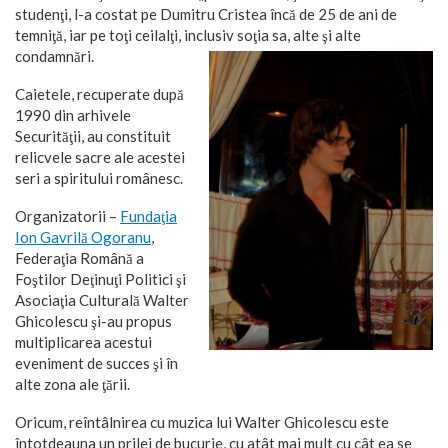
studenţi, l-a costat pe Dumitru Cristea încă de 25 de ani de
temniţă, iar pe toţi ceilalţi, inclusiv soţia sa, alte şi alte
condamnări.
Caietele, recuperate după
1990 din arhivele
Securităţii, au constituit
relicvele sacre ale acestei
seri a spiritului românesc.
Organizatorii –
Fundaţia
Ion Gavrilă Ogoranu
,
Federaţia Română a
Foştilor Deţinuţi Politici şi
Asociaţia Culturală Walter
Ghicolescu şi-au propus
multiplicarea acestui
eveniment de succes şi în
alte zona ale ţării.
Oricum, reîntâlnirea cu muzica lui Walter Ghicolescu este
întotdeauna un prilej de bucurie, cu atât mai mult cu cât ea se