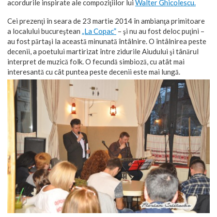
acordurile inspirate ale compoziţiilor lui
Walter Ghicolescu.
Cei prezenţi în seara de 23 martie 2014 în ambianţa primitoare
a localului bucureştean
„La Copac”
– şi nu au fost deloc puţini –
au fost părtaşi la această minunată întâlnire. O întâlnirea peste
decenii, a poetului martirizat între zidurile Aiudului şi tânărul
interpret de muzică folk. O fecundă simbioză, cu atât mai
interesantă cu cât puntea peste decenii este mai lungă.