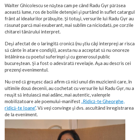
Walter Ghicolescu se năştea cam pe când Radu Gyr părăsea
această lume, ros de bolile detenţiei şi purtând în suflet catargul
frânt al idealurilor prăbuşite. Şi totuşi, versurile lui Radu Gyr au
răsunat parcă mai exuberant, mai sublim ca niciodată, pe corzile
chitarei tânărului interpret.
Deşi afectat de o laringită cronică (nu ştiu câţi interpreţi ar risca
să cânte în atare condiţii), acesta nu a acceptat să nu onoreze
întâlnirea cu poetul suferinţei şi cu generosul public
bucureştean. Şi a fost o adevărată revelaţie. Aşa au descris cei
prezenţi evenimentul.
Nu cred că greşesc dacă afirm că nici unul din muzicienii care, în
ultimile două decenii, au cochetat cu versurile lui Radu Gyr, nu a
reuşit să intuiască mai adânc, mai autentic, valenţele
mobilizatoare ale poemului-manifest
„Ridică-te Gheorghe,
ridică-te Ioane”
. Vă veţi convinge şi dvs. ascultând înregistrarea
de la eveniment.