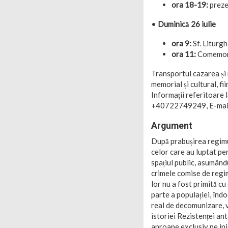
ora 18-19:
preze
•
Duminică 26 iulie
ora 9:
Sf. Liturgh
ora 11:
Comemorar
Transportul cazarea și 
memorial și cultural, fi
Informații referitoare 
+40722749249, E-mai
Argument
După prabușirea regimu
celor care au luptat pe
spațiul public, asumând
crimele comise de regim
lor nu a fost primită cu
parte a populației, înd
real de decomunizare, v
istoriei Rezistenței an
aproape exclusiv pe iniț