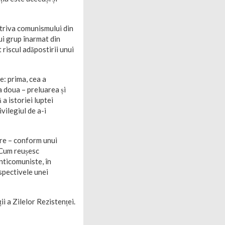
otriva comunismului din
ui grup înarmat din
 riscul adăpostirii unui
e: prima, cea a
a doua – preluarea și
a istoriei luptei
vilegiul de a-i
are – conform unui
 Cum reușesc
anticomuniste, în
spectivele unei
i a Zilelor Rezistenței.