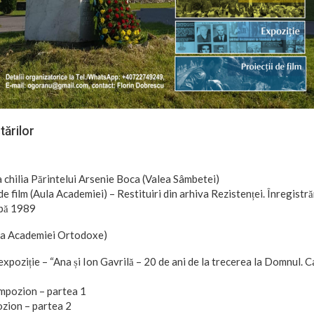
ărilor
a chilia Părintelui Arsenie Boca (Valea Sâmbetei)
i de film (Aula Academiei) – Restituiri din arhiva Rezistenței. Înregistră
upă 1989
la Academiei Ortodoxe)
expoziție – “Ana și Ion Gavrilă – 20 de ani de la trecerea la Domnul. 
mpozion – partea 1
zion – partea 2