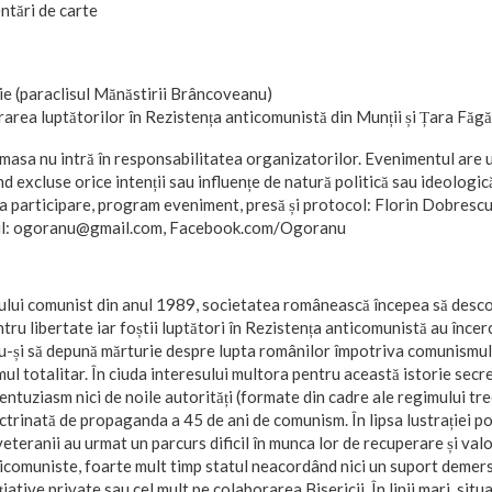
ntări de carte
ie (paraclisul Mănăstirii Brâncoveanu)
ea luptătorilor în Rezistența anticomunistă din Munții și Țara Făgă
masa nu intră în responsabilitatea organizatorilor. Evenimentul are u
ind excluse orice intenții sau influențe de natură politică sau ideologic
la participare, program eveniment, presă și protocol: Florin Dobresc
l: ogoranu@gmail.com, Facebook.com/Ogoranu
lui comunist din anul 1989, societatea românească începea să descop
ntru libertate iar foștii luptători în Rezistența anticomunistă au încer
u-și să depună mărturie despre lupta românilor împotriva comunismulu
ul totalitar. În ciuda interesului multora pentru această istorie secre
 entuziasm nici de noile autorități (formate din cadre ale regimului tre
octrinată de propaganda a 45 de ani de comunism. În lipsa lustrației pol
eteranii au urmat un parcurs dificil în munca lor de recuperare și val
ticomuniste, foarte mult timp statul neacordând nici un suport demers
iative private sau cel mult pe colaborarea Bisericii. În linii mari, situa