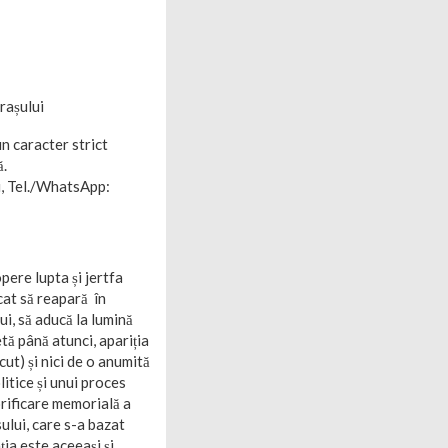
rașului
n caracter strict
ă.
u, Tel./WhatsApp:
ere lupta și jertfa
cat să reapară în
i, să aducă la lumină
tă până atunci, apariția
cut) și nici de o anumită
itice și unui proces
orificare memorială a
ului, care s-a bazat
ția este aceeași și