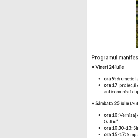
Programul manifest
• Vineri 24 iulie
ora 9:
drumeție l
ora 17
: proiecți
anticomuniști d
•
Sâmbătă 25 iulie
(Au
ora 10:
Vernisaj 
Galtiu”
ora 10,30-13:
Si
ora 15-17:
Simpo