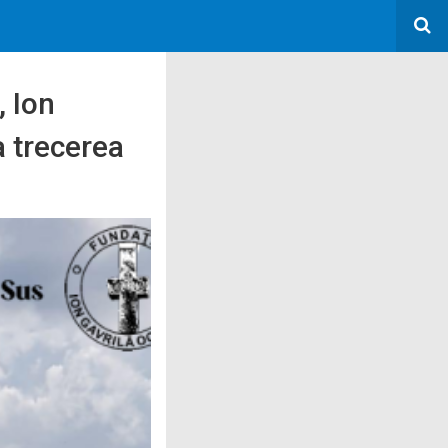
, Ion
a trecerea