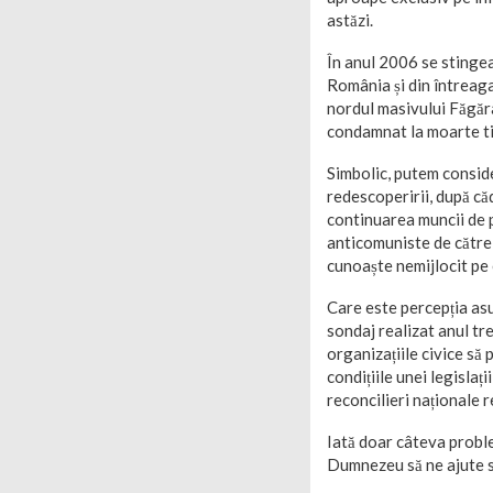
astăzi.
În anul 2006 se stingea
România și din întreag
nordul masivului Făgăra
condamnat la moarte ti
Simbolic, putem conside
redescoperirii, după că
continuarea muncii de pe
anticomuniste de către o
cunoaște nemijlocit pe 
Care este percepția asu
sondaj realizat anul t
organizațiile civice să 
condițiile unei legisla
reconcilieri naționale 
Iată doar câteva proble
Dumnezeu să ne ajute s