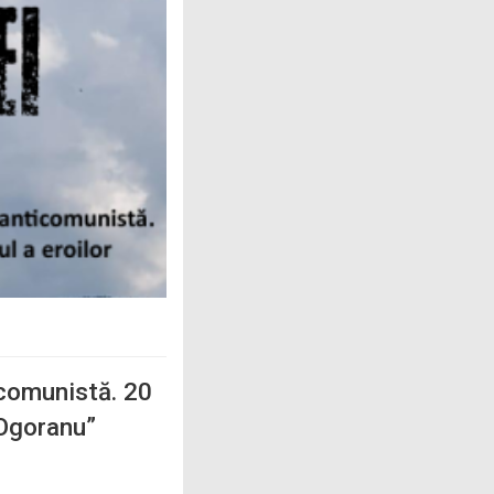
icomunistă. 20
 Ogoranu”