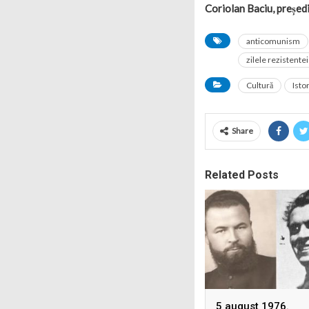
Coriolan Baciu, președ
anticomunism
zilele rezistentei
Cultură
Isto
Share
Related Posts
5 august 1976.