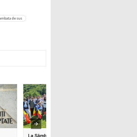
ambata de sus
La Sâmbăta de Sus,
20 iulie 1953 : lide