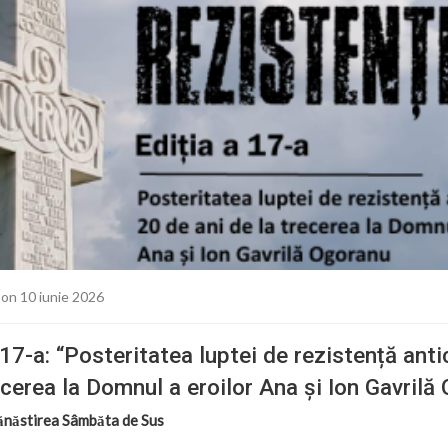
on 10 iunie 2026
 17-a: “Posteritatea luptei de rezistență ant
ecerea la Domnul a eroilor Ana și Ion Gavrilă
ănăstirea Sâmbăta de Sus