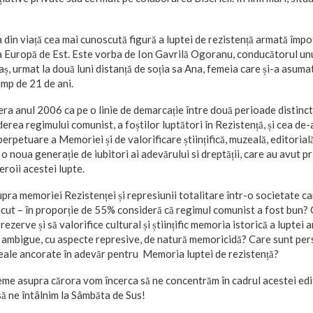
 din viață cea mai cunoscută figură a luptei de rezistență armată împ
a Europă de Est. Este vorba de Ion Gavrilă Ogoranu, conducătorul un
ș, urmat la două luni distanță de soția sa Ana, femeia care și-a asumat
mp de 21 de ani.
ra anul 2006 ca pe o linie de demarcație între două perioade distinct
derea regimului comunist, a foștilor luptători în Rezistență, și cea de-
rpetuare a Memoriei și de valorificare științifică, muzeală, editorială 
 noua generație de iubitori ai adevărului si dreptății, care au avut pri
eroii acestei lupte.
pra memoriei Rezistenței și represiunii totalitare într-o societate c
recut – în proporție de 55% consideră că regimul comunist a fost bun?
prezerve și să valorifice cultural și științific memoria istorică a luptei 
ții ambigue, cu aspecte represive, de natură memoricidă? Care sunt per
reale ancorate în adevăr pentru Memoria luptei de rezistență?
me asupra cărora vom încerca să ne concentrăm în cadrul acestei ediți
ă ne întâlnim la Sâmbăta de Sus!