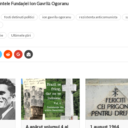
intele Fundației Ion Gavrilă Ogoranu
fosti detinuti politici
ion gavrila ogoranu
rezistenta anticomunista
s
rie
Ultimele ştiri
A apărut volumul 4 al
1 august 1964.