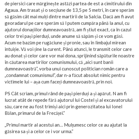
de piersici care mărginește astăzi partea de est a cimitirului din
Agaua. Am trasat și o secțiune de 13,5 pe 5 metri, în care sperăm
să găsim cât mai mulți dintre martirii de la Salcia. Dacă am fi avut
georadarul pe care sperăm să l putem cumpăra până la anul, cu
ajutorul donațiilor dumneavoastră, am fi știut exact, ca în cazul
celor trei pași pierduți, unde anume să săpăm și ce vom găsi.
Acum ne bazăm pe rugăciune și pronie, sau în limbajul mirean
intuiție. Vă voi ține la curent. Până atunci, le transmit celor care
au donat și celor care vor mai dona, sprijinind săpăturile noastre
în căutarea martirilor comunismului, că „aici sunt banii
dumneavoastră”, vorba unui cunoscut politician român care a
„condamnat comunismul”, dar n-a făcut absolut nimic pentru
victimele lui – așa cum faceți dumneavoastră, prin noi.
PS Cât scriam, primul rând de pași pierduți a și apărut. N am fi
lucrat atât de repede fără ajutorul lui Costel și al excavatorului
său, care ne au fost trimiși aici prin generozitatea lui Ionel
Bălan, primarul de la Frecăței.”
„Primul martir al acestui an… Mulțumesc celor ce au ajutat la
găsirea sa și a celor ce i vor urma.”