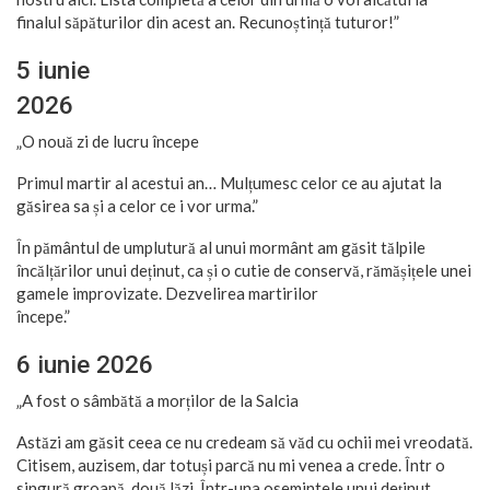
finalul săpăturilor din acest an. Recunoștință tuturor!”
5 iunie
20
„O nouă zi de lucru începe
Primul martir al acestui an… Mulțumesc celor ce au ajutat la
găsirea sa și a celor ce i vor urma.”
În pământul de umplutură al unui mormânt am găsit tălpile
încălțărilor unui deținut, ca și o cutie de conservă, rămășițele unei
gamele improvizate. Dezvelirea martirilor
începe.
6 iunie 2026
„A fost o sâmbătă a morților de la Salcia
Astăzi am găsit ceea ce nu credeam să văd cu ochii mei vreodată.
Citisem, auzisem, dar totuși parcă nu mi venea a crede. Într o
singură groapă, două lăzi. Într-una osemintele unui deținut,