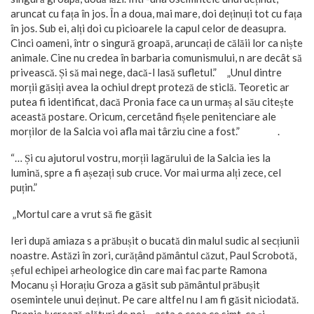
aruncat cu fața în jos. În a doua, mai mare, doi deținuți tot cu fața
în jos. Sub ei, alți doi cu picioarele la capul celor de deasupra.
Cinci oameni, într o singură groapă, aruncați de călăii lor ca niște
animale. Cine nu credea în barbaria comunismului, n are decât să
privească. Și să mai nege, dacă-l lasă sufletul.” „Unul dintre
morții găsiți avea la ochiul drept proteză de sticlă. Teoretic ar
putea fi identificat, dacă Pronia face ca un urmaș al său citește
această postare. Oricum, cercetând fișele penitenciare ale
morților de la Salcia voi afla mai târziu cine a fost.” .
“… Și cu ajutorul vostru, morții lagărului de la Salcia ies la
lumină, spre a fi așezați sub cruce. Vor mai urma alți zece, cel
puțin.”
„Mortul care a vrut să fie găsit
Ieri după amiaza s a prăbușit o bucată din malul sudic al secțiunii
noastre. Astăzi în zori, curățând pământul căzut, Paul Scrobotă,
șeful echipei arheologice din care mai fac parte Ramona
Mocanu și Horațiu Groza a găsit sub pământul prăbușit
osemintele unui deținut. Pe care altfel nu l am fi găsit niciodată.
Pronia lucrează alături de noi – asta e ceea ce simt, ca și