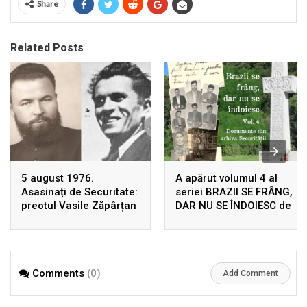
Share
Related Posts
5 august 1976.
A apărut volumul 4 al
Asasinați de Securitate:
seriei BRAZII SE FRÂNG,
preotul Vasile Zăpârțan
DAR NU SE ÎNDOIESC de
și Dumitru Leontieș
Ion Gavrilă Ogoranu,
uciși, în Germania, prin
după 22 de ani de la
înscenarea unui
prima ediție! Rezistența
accident rutier
din Munții Făgărașului în
Comments
(0)
arhivele Securității
Add Comment