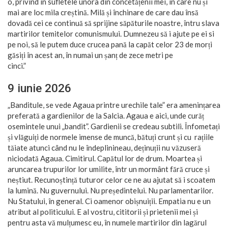
o, privind în sufletele unora din concetățenii mei, în care nu și
mai are loc mila creștină. Milă și închinare de care dau însă
dovadă cei ce continuă să sprijine săpăturile noastre, întru slava
martirilor temitelor comunismului. Dumnezeu să i ajute pe ei si
pe noi, să le putem duce crucea pană la capăt celor 23 de morți
găsiți în acest an, în numai un șanț de zece metri pe
cinci.”
9 iunie 2026
„Banditule, se vede Agaua printre urechile tale” era amenințarea
preferată a gardienilor de la Salcia. Agaua e aici, unde curăț
osemintele unui „bandit”. Gardienii se credeau subtili. Înfometați
și vlăguiți de normele imense de muncă, bătuți crunt și cu rațiile
tăiate atunci când nu le îndeplinineau, deținuții nu văzuseră
niciodată Agaua. Cimitirul. Capătul lor de drum. Moartea și
aruncarea trupurilor lor umilite, într un mormânt fără cruce și
neștiut. Recunoștință tuturor celor ce ne au ajutat să i scoatem
la lumină. Nu guvernului. Nu președintelui. Nu parlamentarilor.
Nu Statului, în general. Ci oamenor obișnuiții. Empatia nu e un
atribut al politicului. E al vostru, cititorii și prietenii mei și
pentru asta vă mulțumesc eu, în numele martirilor din lagărul