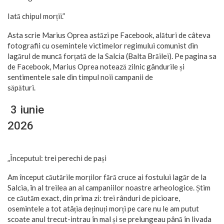
Iată chipul morții.”
Asta scrie Marius Oprea astăzi pe Facebook, alături de câteva
fotografii cu osemintele victimelor regimului comunist din
lagărul de muncă forțată de la Salcia (Balta Brăilei). Pe pagina sa
de Facebook, Marius Oprea notează zilnic gândurile și
sentimentele sale din timpul noii campanii de
săpăt
3 iunie
202
„Începutul: trei perechi de pași
Am început căutările morților fără cruce ai fostului lagăr de la
Salcia, în al treilea an al campaniilor noastre arheologice. Știm
ce căutăm exact, din prima zi: trei rânduri de picioare,
osemintele a tot atâția deținuți morți pe care nu le am putut
scoate anul trecut-intrau în mal și se prelungeau până în livada