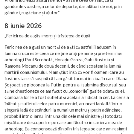
gândurile voastre, a celor de departe, dar alături de noi, prin
gânduri, rugăciune și ajutor.”
8 iunie 2026
„Fericirea de a găsi morți și tristețea de după
Fericirea de a găsi un mort și de a ști că astfel îl aducem în
lumina crucii este ceea ce ne ține uniți pe mine și prietenii mei
arheologi Paul Scrobotă, Horațiu Groza, Gabi Rustoiu și
Ramona Mocanu de două decenii, de când scoatem la lumină
martirii comunismului. N am știut însă că vor fi oameni care au
fost în stare să susțină că i am găsit tocmai în ziua în care Diana
Șoșoacă se ploconea la Putin, pentru a i submina discursul sau
să ne chestioneze ce am făcut cu „comorile” găsite odată cu ei.
Comoara lor le a fost sufletul și acela s a ridicat la cer. La cer s a
înălțat și sufletul celor patru mucenici, aruncați laolaltă într o
singură ladă de scânduri la numai un metru și puțin adâncime,
probabil într o iarnă, într una din cele mai sinistre și totodată
mișcătoare descoperire pe care am făcut-o în cariera mea de
arheolog. Ea compensează din plin tristețea pe care am resimțit