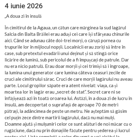
4 iunie 2026
„A doua zi în insulă
În cimitirul de la Agaua, un cătun care mărginea la sud lagărul
Salcia din Balta Brăilei erau aduși cei care își sfârșeau chinurile
aici. Când se adunau câte doi-trei morți, o căruță pornea cu
trupurile lor în mijlocul nopții. Localnicii erau zoriți să între în
case, sub pretextul evadării unui deținut și să stingă orice
licărire de lumină, sub pericolul de a fi împușcați de patrule. Dar
nu era nicio patrulă. Erau doar morții și cei trimiși să i îngroape,
la lumina unui generator care lumina câteva ceasuri zecile de
cruci ale cimitirului sărac. Cruci de care morții lagărului nu aveau
parte. Locul gropilor săpate era atent nivelat: viața, ca și
moartea lor în lagăr erau „secret de stat”. Secret care ni se
înfățișează azi în toată oroarea lui. Astăzi, în a doua zi de lucru în
insulă, am decopertat o suprafață de aproape 70 de metri
pătrați, la adâncimea de peste un metru. Ne așteptăm să găsim
cel puțin zece dintre martirii lagărului, dacă nu mai mulți.
Doamne ajută și mulțumiri celor ce sunt alături de noi măcar cu o
rugăciune, dacă nu prin donațiile făcute pentru șederea și lucrul
nostru aici. Lista completă a celor din urmă o voi alcătui la