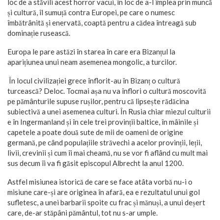
loc de a stăvili acest horror vacui, în loc de a-l împlea prin muncă
și cultură, îl sumuță contra Europei, pe care o numesc
îmbătrânită și enervată, coaptă pentru a cădea întreagă sub
dominație rusească.
Europa le pare astăzi în starea în care era Bizanțul la
aparițiunea unui neam asemenea mongolic, a turcilor.
În locul civilizației grece înflorit-au în Bizanț o cultură
turcească? Deloc. Tocmai așa nu va înflori o cultură moscovită
pe pământurile supuse rușilor, pentru că lipsește rădăcina
subiectivă a unei asemenea culturi. În Rusia chiar miezul culturii
e în Ingermanland și în cele trei provinții baltice, în mâinile și
capetele a poate două sute de mii de oameni de origine
germană, pe când populațiile străvechi a acelor provinții, leții,
livii, crevinii și cum îi mai cheamă, nu se vor fi aflând cu mult mai
sus decum îi va fi găsit episcopul Albrecht la anul 1200.
Astfel misiunea istorică de care se face atâta vorbă nu-i o
misiune care-și are originea în afară, ea e rezultatul unui gol
sufletesc, a unei barbarii spoite cu frac și mănuși, a unui deșert
care, de-ar stăpâni pământul, tot nu s-ar umple.