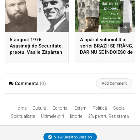
5 august 1976.
A apărut volumul 4 al
Asasinați de Securitate:
seriei BRAZII SE FRÂNG,
preotul Vasile Zăpârțan
DAR NU SE ÎNDOIESC de
și Dumitru Leontieș
Ion Gavrilă Ogoranu,
uciși, în Germania, prin
după 22 de ani de la
înscenarea unui
prima ediție! Rezistența
accident rutier
din Munții Făgărașului în
Comments
(0)
arhivele Securității
Add Comment
Home
Cultură
Editorial
Extern
Politică
Social
Spiritualitate
Ultimele ştiri
Istorie
2% pentru Rezistență
View Desktop Version