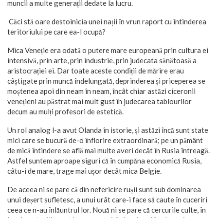
muncii a multe generații dedate la lucru.
Căci stă oare destoinicia unei nații în vrun raport cu întinderea
teritoriului pe care ea-l ocupă?
Mica Veneție era odată o putere mare europeană prin cultura ei
intensivă, prin arte, prin industrie, prin judecata sănătoasă a
aristocrației ei. Dar toate aceste condiții de mărire erau
câștigate prin muncă îndelungată, deprinderea și priceperea se
moștenea apoi din neam în neam, încât chiar astăzi ciceronii
venețieni au păstrat mai mult gust în judecarea tablourilor
decum au mulți profesori de estetică.
Un rol analog l-a avut Olanda în istorie, și astăzi încă sunt state
mici care se bucură de-o înflorire extraordinară; pe un pământ
de mică întindere se află mai multe averi decât în Rusia întreagă.
Astfel suntem aproape siguri că în cumpăna economică Rusia,
câtu-i de mare, trage mai ușor decât mica Belgie.
De aceea ni se pare că din nefericire rușii sunt sub dominarea
unui deșert sufletesc, a unui urât care-i face să caute în cuceriri
ceea ce n-au înlăuntrul lor. Nouă ni se pare că cercurile culte, în