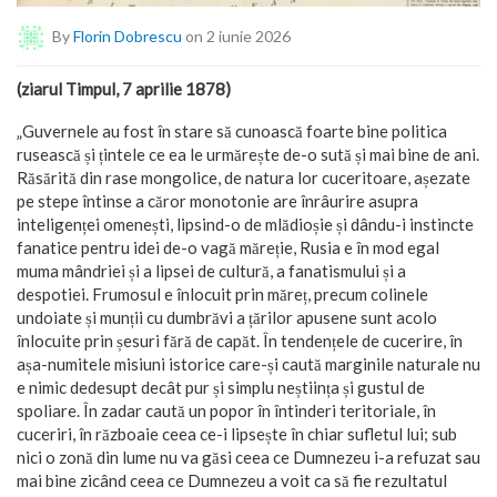
By
Florin Dobrescu
on 2 iunie 2026
(ziarul Timpul, 7 aprilie 1878)
„Guvernele au fost în stare să cunoască foarte bine politica
rusească și țintele ce ea le urmărește de-o sută și mai bine de ani.
Răsărită din rase mongolice, de natura lor cuceritoare, așezate
pe stepe întinse a căror monotonie are înrâurire asupra
inteligenței omenești, lipsind-o de mlădioșie și dându-i instincte
fanatice pentru idei de-o vagă măreție, Rusia e în mod egal
muma mândriei și a lipsei de cultură, a fanatismului și a
despotiei. Frumosul e înlocuit prin măreț, precum colinele
undoiate și munții cu dumbrăvi a țărilor apusene sunt acolo
înlocuite prin șesuri fără de capăt. În tendențele de cucerire, în
așa-numitele misiuni istorice care-și caută marginile naturale nu
e nimic dedesupt decât pur și simplu neștiința și gustul de
spoliare. În zadar caută un popor în întinderi teritoriale, în
cuceriri, în războaie ceea ce-i lipsește în chiar sufletul lui; sub
nici o zonă din lume nu va găsi ceea ce Dumnezeu i-a refuzat sau
mai bine zicând ceea ce Dumnezeu a voit ca să fie rezultatul