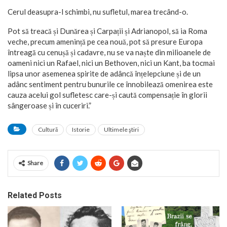
Cerul deasupra-l schimbi, nu sufletul, marea trecând-o.
Pot să treacă și Dunărea și Carpații și Adrianopol, să ia Roma
veche, precum amenință pe cea nouă, pot să presure Europa
întreagă cu cenușă și cadavre, nu se va naște din milioanele de
oameni nici un Rafael, nici un Bethoven, nici un Kant, ba tocmai
lipsa unor asemenea spirite de adâncă înțelepciune și de un
adânc sentiment pentru bunurile ce înnobilează omenirea este
cauza acelui gol sufletesc care-și caută compensație în glorii
sângeroase și în cuceriri.”
Cultură
Istorie
Ultimele ştiri
Share
Related Posts